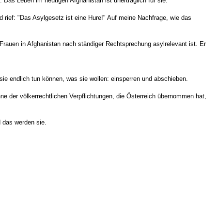
. Das Leben im heutigen Afghanistan ist unerträglich für sie.
rief: "Das Asylgesetz ist eine Hure!" Auf meine Nachfrage, wie das
Frauen in Afghanistan nach ständiger Rechtsprechung asylrelevant ist. Er
 sie endlich tun können, was sie wollen: einsperren und abschieben.
ne der völkerrechtlichen Verpflichtungen, die Österreich übernommen hat,
 das werden sie.