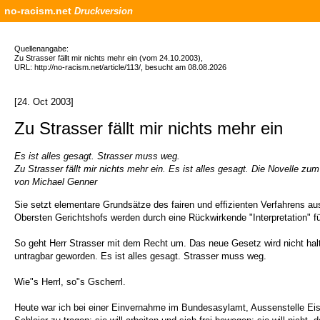
no-racism.net
Druckversion
Quellenangabe:
Zu Strasser fällt mir nichts mehr ein (vom 24.10.2003),
URL: http://no-racism.net/article/113/, besucht am 08.08.2026
[24. Oct 2003]
Zu Strasser fällt mir nichts mehr ein
Es ist alles gesagt. Strasser muss weg.
Zu Strasser fällt mir nichts mehr ein. Es ist alles gesagt. Die Novelle
von Michael Genner
Sie setzt elementare Grundsätze des fairen und effizienten Verfahrens au
Obersten Gerichtshofs werden durch eine Rückwirkende "Interpretation" fü
So geht Herr Strasser mit dem Recht um. Das neue Gesetz wird nicht hal
untragbar geworden. Es ist alles gesagt. Strasser muss weg.
Wie"s Herrl, so"s Gscherrl.
Heute war ich bei einer Einvernahme im Bundesasylamt, Aussenstelle Eisens