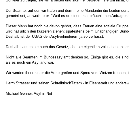
Schleier zu tragen; sie will arbeiten und sich frei bewegen; sie will nicht
Der Beamte, auf den wir trafen und dem meine Mandantin die Leiden der a
gemeint sei, antwortete er: "Weil es so einen missbräuchlichen Antrag er
Dieser Mann hat noch nie davon gehört, dass Frauen eine soziale Gruppe 
wird naTürlich den kürzeren ziehen; spätestens beim Unabhängigen Bund
Deshalb ist der UBAS den Asylverhinderern ja so verhasst.
Deshalb hassen sie auch das Gesetz, das sie eigentlich vollziehen sollten
Nicht alle Beamten im Bundesasylamt denken so. Einige gibt es, die sind
als es noch ein Asylland war.
Wir werden ihnen unter die Arme greifen und Spreu vom Weizen trennen, i
Herrn Strasser und seinen SchreibtischTätern - in Eisenstadt und anders
Michael Genner, Asyl in Not