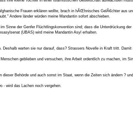
, dass ihre kleine Tochter in einer islamistischen Gesellschaft aufwachsen muss
fghanische Frauen erklären wollte, brach in hÃŒhnisches GelÃ€chter aus und 
laubt." Andere länder würden meine Mandantin sofort abschieben.
im Sinne der Genfer Flüchtlingskonvention sind; dass die Unterdrückung der 
esasylsenat (UBAS) wird meine Mandantin Asyl erhalten.
. Deshalb warten sie nur darauf, dass? Strassers Novelle in Kraft tritt. Damit
 Menschen geblieben und versuchen, ihre Arbeit ordentlich zu machen, im Sin
n dieser Behörde und auch sonst im Staat, wenn die Zeiten sich ändern ? und
wo - wird das Lachen noch vergehen.