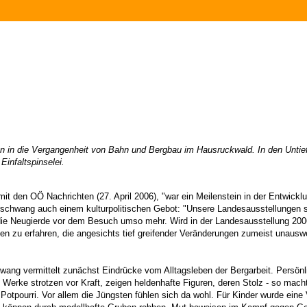
en in die Vergangenheit von Bahn und Bergbau im Hausruckwald. In den Untie
Einfaltspinselei.
 mit den OÖ Nachrichten (27. April 2006), "war ein Meilenstein in der Entwi
rschwang auch einem kulturpolitischen Gebot: "Unsere Landesausstellungen so
e Neugierde vor dem Besuch umso mehr. Wird in der Landesausstellung 2006,
ten zu erfahren, die angesichts tief greifender Veränderungen zumeist unauswe
flwang vermittelt zunächst Eindrücke vom Alltagsleben der Bergarbeit. Persö
e Werke strotzen vor Kraft, zeigen heldenhafte Figuren, deren Stolz - so mac
Potpourri. Vor allem die Jüngsten fühlen sich da wohl. Für Kinder wurde eine