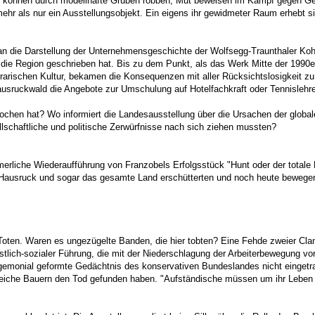
 können durch modellhafte Gruben robben, Mut beweisen im Kampf gegen Gefa
t mehr als nur ein Ausstellungsobjekt. Ein eigens ihr gewidmeter Raum erheb
 an die Darstellung der Unternehmensgeschichte der Wolfsegg-Traunthaler Koh
 die Region geschrieben hat. Bis zu dem Punkt, als das Werk Mitte der 1990e
rarischen Kultur, bekamen die Konsequenzen mit aller Rücksichtslosigkeit zu 
ausruckwald die Angebote zur Umschulung auf Hotelfachkraft oder Tennislehre
ochen hat? Wo informiert die Landesausstellung über die Ursachen der globale
schaftliche und politische Zerwürfnisse nach sich ziehen mussten?
erliche Wiederaufführung von Franzobels Erfolgsstück "Hunt oder der totale F
n Hausruck und sogar das gesamte Land erschütterten und noch heute bewege
Toten. Waren es ungezügelte Banden, die hier tobten? Eine Fehde zweier Clans
ristlich-sozialer Führung, die mit der Niederschlagung der Arbeiterbewegung
gemonial geformte Gedächtnis des konservativen Bundeslandes nicht eingetra
lreiche Bauern den Tod gefunden haben. "Aufständische müssen um ihr Leben