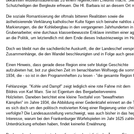
bekannten Museumsaufenthalt zu einem regelrechten Erlebnis macht. Sie
Schutzheiligen der Bergleute erfreuen. Die Hl. Barbara ist an diesem Or
Die soziale Romantisierung der oftmals bitteren Realitäten sowie die
ästhetisierende Verklärung katholischer Kulte fügen sich beinahe nahtlos
Markierungen, die der Kohlebergbau in den vergangenen Jahrhunderten in
Grubenarbeiter, eine durchaus klassenbewusste Enklave inmitten einer ag
an die Politik, um letztendlich mit dem Ende dieses Industriezweigs im H
Doch wo bleibt nun die sachdienliche Auskunft, die der Landeschef verspr
Zusammenhänge, die den Wandel beschleunigten und in Folge auch gesell
Einen Hinweis, dass gerade diese Region eine sehr blutige Geschichte
aufzubieten hat, bot zur gleichen Zeit im benachbarten Wolfsegg die somm
1934, die - so ist in den Programmheften zu lesen - "die gesamte Regio
Fehlanzeige. "Kohle und Dampf" zeigt lediglich eine rote Fahne mit dem
Bildnis von Karl Marx. Sie ist Eigentum des Bergarbeitervereins
Holzleiten. Daneben berichtet eine kleine Texttafel von "bewaffneten
Kämpfen" im Jahre 1934, die Abbildung einer Gedenktafel erinnert an die 
es sich doch um den politisch motivierten Krieg einer Regierung unter ch
verfolgte? Die Landesausstellung verschweigt, was auch bisher in das he
Interesse, warum bei den Frankenburger Würfelspielen im Jahr 1625 zah
Unterdrückung erhoben haben, findet keinerlei Erwähnung.