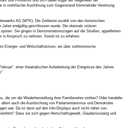
hr und Finsternis und sich dabei sogar der Gegenwart der
t sie in mehrfacher Ausführung zum Gegenstand frömmelnder Verehrung.
lenwerks AG (WTK). Die Zeitleiste erzählt von den historischen
r Jahre endgültig geschlossen wurde. Die ehemals stolzen
spüren. Sie gingen in Demonstrationszügen auf die Straßen, appellierten
r in Anspruch zu nehmen. Soviel ist zu erfahren.
n Energie- und Wirtschaftskrisen, wo über zeithistorische
ebruar", einer theatralischen Aufarbeitung der Ereignisse des Jahres
n".
, die um die Wiederherstellung ihrer Familienehre stritten? Oder handelte
 vor allem auch die Auslöschung von Parlamentarismus und Demokratie
gen war. Da ist dann auf den Info-Displays auch nicht näher von
 würfeln!" Dass sie sich gegen Herrschaftsgewalt, Glaubenszwang und