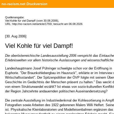
no-racism.net
Druckversion
Quellenangabe:
Viel Kohle für viel Dampf! (vom 30.08.2006),
URL: http://no-racism.net/article/1793/, besucht am 06.08.2026
[30. Aug 2006]
Viel Kohle für viel Dampf!
Die oberösterreichische Landesausstellung 2006 verspricht das Eintauch
Erlebniswelten vor allem historische Auslassungen und wissenschaftliche 
Landeshauptmann Josef Pühringer schwelgte schon vor der Eröffnung in
Euphorie. "Der Braunkohlebergbau im Hausruck", erklärte er im Interview
Wirtschaftsstandort". Der Spitzenpolitiker der ÖVP folgte mit seinem Übe
Geschichte im Gedächtnis der Menschen präsent zu halten." Das weckt di
von einem Strukturwandel erzählt? Ist etwas von sozio-kulturellen Konflik
der Region Jahrzehnte andauernden politischen Auseinandersetzung?
Die zentrale Ausstellung im Industriedenkmal der Kohlesortierung in Amp
Fotografien sowie Arbeiten des 1922 geborenen Malers Willi Helfert. Sein
ist. Physikalische Kleinlaboratorien und Modelleisenbahnen ergänzen das 