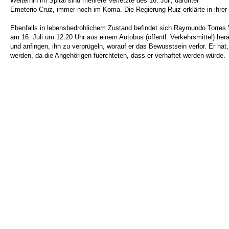
Weiterhin im Spital sind mehrere Verletzte des 16. Juli, darunter
Emeterio Cruz, immer noch im Koma. Die Regierung Ruiz erklärte in ihrer 
Ebenfalls in lebensbedrohlichem Zustand befindet sich Raymundo Torres V
am 16. Juli um 12.20 Uhr aus einem Autobus (öffentl. Verkehrsmittel) her
und anfingen, ihn zu verprügeln, worauf er das Bewusstsein verlor. Er ha
werden, da die Angehörigen fuerchteten, dass er verhaftet werden würde.