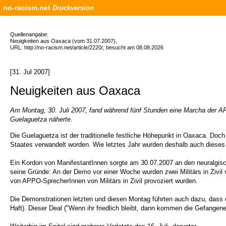
no-racism.net
Druckversion
Quellenangabe:
Neuigkeiten aus Oaxaca (vom 31.07.2007),
URL: http://no-racism.net/article/2220/, besucht am 08.08.2026
[31. Jul 2007]
Neuigkeiten aus Oaxaca
Am Montag, 30. Juli 2007, fand während fünf Stunden eine Marcha der AP
Guelaguetza näherte.
Die Guelaguetza ist der traditionelle festliche Höhepunkt in Oaxaca. Doch
Staates verwandelt worden. Wie letztes Jahr wurden deshalb auch dieses Jah
Ein Kordon von ManifestantInnen sorgte am 30.07.2007 an den neuralgisc
seine Gründe: An der Demo vor einer Woche wurden zwei Militärs in Zivil
von APPO-SprecherInnen von Militärs in Zivil provoziert wurden.
Die Demonstrationen letzten und diesen Montag führten auch dazu, dass die
Haft). Dieser Deal ("Wenn ihr friedlich bleibt, dann kommen die Gefangene