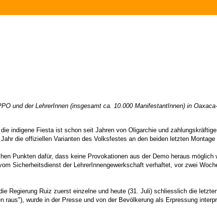
PO und der LehrerInnen (insgesamt ca. 10.000 ManifestantInnen) in Oaxaca-St
 die indigene Fiesta ist schon seit Jahren von Oligarchie und zahlungskräftig
r die offiziellen Varianten des Volksfestes an den beiden letzten Montage im 
hen Punkten dafür, dass keine Provokationen aus der Demo heraus möglich wa
 vom Sicherheitsdienst der LehrerInnengewerkschaft verhaftet, vor zwei Woch
 Regierung Ruiz zuerst einzelne und heute (31. Juli) schliesslich die letzten
n raus"), wurde in der Presse und von der Bevölkerung als Erpressung interpre