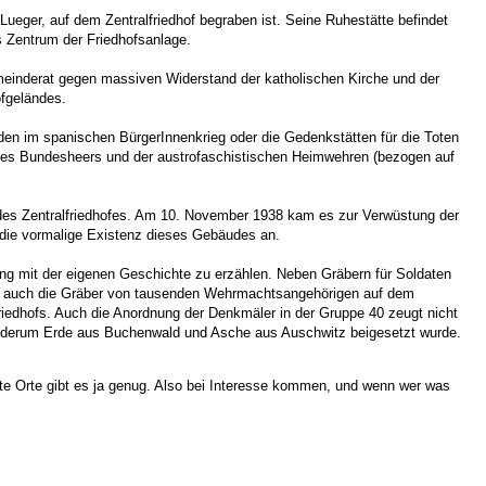
Lueger, auf dem Zentralfriedhof begraben ist. Seine Ruhestätte befindet
s Zentrum der Friedhofsanlage.
emeinderat gegen massiven Widerstand der katholischen Kirche und der
ofgeländes.
aden im spanischen BürgerInnenkrieg oder die Gedenkstätten für die Toten
 des Bundesheers und der austrofaschistischen Heimwehren (bezogen auf
 des Zentralfriedhofes. Am 10. November 1938 kam es zur Verwüstung der
e die vormalige Existenz dieses Gebäudes an.
ang mit der eigenen Geschichte zu erzählen. Neben Gräbern für Soldaten
ch auch die Gräber von tausenden Wehrmachtsangehörigen auf dem
iedhofs. Auch die Anordnung der Denkmäler in der Gruppe 40 zeugt nicht
m wiederum Erde aus Buchenwald und Asche aus Auschwitz beigesetzt wurde.
te Orte gibt es ja genug. Also bei Interesse kommen, und wenn wer was