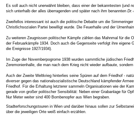
Es soll auch nicht unerwähnt bleiben, dass einer der bekanntesten (und n
sich unterhalb der alles überragenden und später nach ihm benannten
Dr.
Zweifellos interessant ist auch die politische Debatte um die Simmerin
Christlichsozialen Partei bewilligt wurde. Die Feuerhalle und der Urnenha
Zu weiteren Zeugnissen politischer Kämpfe zählen das Mahnmal für die Opf
der Februarkämpfe 1934. Doch auch die Gegenseite verfolgt ihre eigene 
die Ereignisse 1927/1934).
Im Zuge der Novemberpogrome 1938 wurden sammtliche jüdischen Friedhöf
Zeremonienhalle, die man nach dem Krieg nicht wieder aufbaute, sondern v
Auch der Zweite Weltkrieg hinterlies seine Spüren auf dem Friedhof - na
diverser gegen das nationalsozialistische Deutschland kämpfender Arme
Friedhof. Für die Erhaltung letzterer sammeln Organisationen wie der K
gerade von großer politischer Sensibilität: Neben einer Grabanlage für 
Nur Meter weiter sind 400 Bombenopfer aus Wien begraben.
Stadterforschungstouren in Wien und darüber hinaus sollen zur Selbstan
über die jeweiligen Orte weiß einfach erzählen.