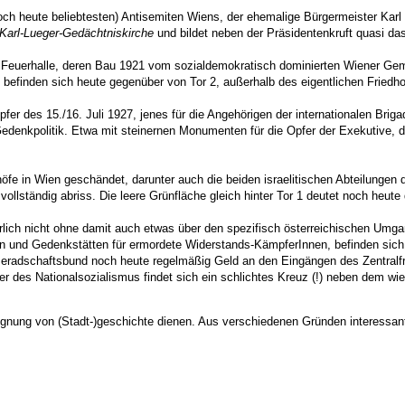
och heute beliebtesten) Antisemiten Wiens, der ehemalige Bürgermeister Karl 
-Karl-Lueger-Gedächtniskirche
und bildet neben der Präsidentenkruft quasi da
ger Feuerhalle, deren Bau 1921 vom sozialdemokratisch dominierten Wiener G
in befinden sich heute gegenüber von Tor 2, außerhalb des eigentlichen Friedh
er des 15./16. Juli 1927, jenes für die Angehörigen der internationalen Brig
Gedenkpolitik. Etwa mit steinernen Monumenten für die Opfer der Exekutive,
e in Wien geschändet, darunter auch die beiden israelitischen Abteilungen
ollständig abriss. Die leere Grünfläche gleich hinter Tor 1 deutet noch heut
türlich nicht ohne damit auch etwas über den spezifisch österreichischen Umg
en und Gedenkstätten für ermordete Widerstands-KämpferInnen, befinden si
ameradschaftsbund noch heute regelmäßig Geld an den Eingängen des Zentralfr
Opfer des Nationalsozialismus findet sich ein schlichtes Kreuz (!) neben de
eignung von (Stadt-)geschichte dienen. Aus verschiedenen Gründen interessan