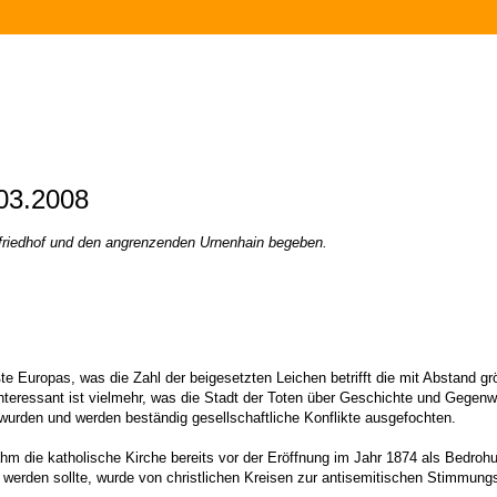
.03.2008
lfriedhof und den angrenzenden Urnenhain begeben.
e Europas, was die Zahl der beigesetzten Leichen betrifft die mit Abstand größ
interessant ist vielmehr, was die Stadt der Toten über Geschichte und Geg
 wurden und werden beständig gesellschaftliche Konflikte ausgefochten.
 nahm die katholische Kirche bereits vor der Eröffnung im Jahr 1874 als Bedro
tet werden sollte, wurde von christlichen Kreisen zur antisemitischen Stimmun