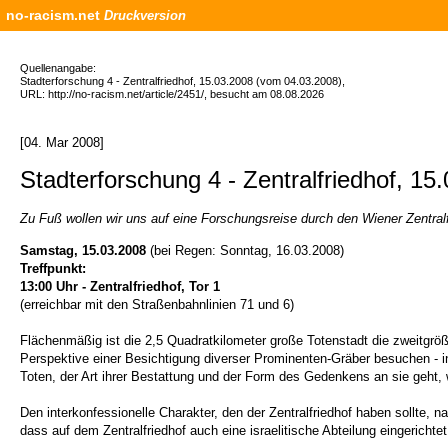
no-racism.net
Druckversion
Quellenangabe:
Stadterforschung 4 - Zentralfriedhof, 15.03.2008 (vom 04.03.2008),
URL: http://no-racism.net/article/2451/, besucht am 08.08.2026
[04. Mar 2008]
Stadterforschung 4 - Zentralfriedhof, 15
Zu Fuß wollen wir uns auf eine Forschungsreise durch den Wiener Zentra
Samstag, 15.03.2008
(bei Regen: Sonntag, 16.03.2008)
Treffpunkt:
13:00 Uhr - Zentralfriedhof, Tor 1
(erreichbar mit den Straßenbahnlinien 71 und 6)
Flächenmäßig ist die 2,5 Quadratkilometer große Totenstadt die zweitgrößt
Perspektive einer Besichtigung diverser Prominenten-Gräber besuchen - 
Toten, der Art ihrer Bestattung und der Form des Gedenkens an sie geht,
Den interkonfessionelle Charakter, den der Zentralfriedhof haben sollte,
dass auf dem Zentralfriedhof auch eine israelitische Abteilung eingerich