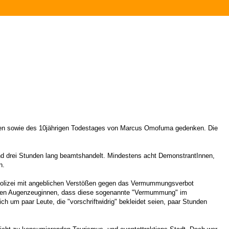
weisen sowie des 10jährigen Todestages von Marcus Omofuma gedenken. Die
nd drei Stunden lang beamtshandelt. Mindestens acht DemonstrantInnen,
n.
r Polizei mit angeblichen Verstößen gegen das Vermummungsverbot
r waren Augenzeuginnen, dass diese sogenannte "Vermummung" im
 um paar Leute, die "vorschriftwidrig" bekleidet seien, paar Stunden