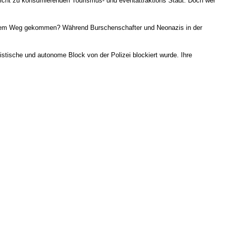
 leicht zu konsumierenden Tourismus- und eventattraktions Stadt. Doch wer
 diesem Weg gekommen? Während Burschenschafter und Neonazis in der
istische und autonome Block von der Polizei blockiert wurde. Ihre