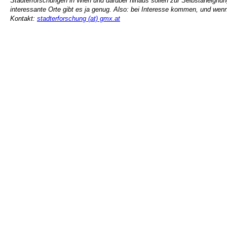
Stadterforschungen in Wien und darüber hinaus sollen zur Selbstaneignun
interessante Orte gibt es ja genug. Also: bei Interesse kommen, und wenn
Kontakt:
stadterforschung (at) gmx.at