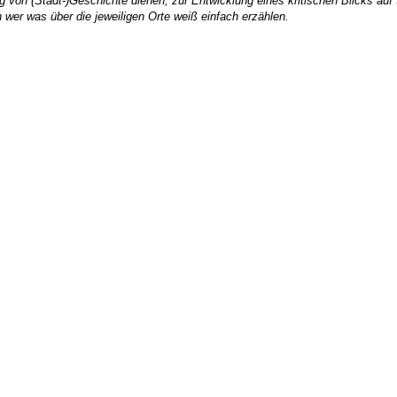
g von (Stadt-)Geschichte dienen, zur Entwicklung eines kritischen Blicks au
 wer was über die jeweiligen Orte weiß einfach erzählen.