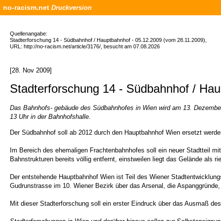
no-racism.net
Druckversion
Quellenangabe:
Stadterforschung 14 - Südbahnhof / Hauptbahnhof - 05.12.2009 (vom 28.11.2009),
URL: http://no-racism.net/article/3176/, besucht am 07.08.2026
[28. Nov 2009]
Stadterforschung 14 - Südbahnhof / Hau
Das Bahnhofs- gebäude des Südbahnhofes in Wien wird am 13. Dezember 2
13 Uhr in der Bahnhofshalle.
Der Südbahnhof soll ab 2012 durch den Hauptbahnhof Wien ersetzt werden,
Im Bereich des ehemaligen Frachtenbahnhofes soll ein neuer Stadtteil 
Bahnstrukturen bereits völlig entfernt, einstweilen liegt das Gelände als r
Der entstehende Hauptbahnhof Wien ist Teil des Wiener Stadtentwicklung
Gudrunstrasse im 10. Wiener Bezirk über das Arsenal, die Aspanggründe
Mit dieser Stadterforschung soll ein erster Eindruck über das Ausmaß d