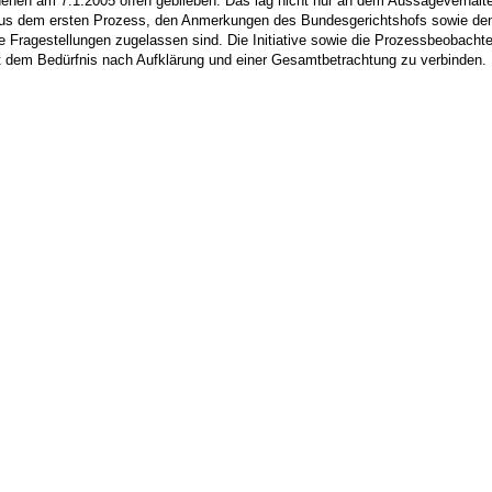
ehen am 7.1.2005 offen geblieben. Das lag nicht nur an dem Aussageverhalt
 aus dem ersten Prozess, den Anmerkungen des Bundesgerichtshofs sowie den
Fragestellungen zugelassen sind. Die Initiative sowie die Prozessbeobachter
t dem Bedürfnis nach Aufklärung und einer Gesamtbetrachtung zu verbinden.