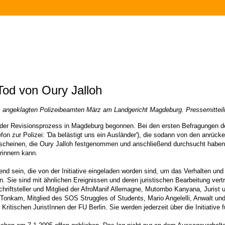
Tod von Oury Jalloh
angeklagten Polizeibeamten März am Landgericht Magdeburg. Pressemitteilung
er Revisionsprozess in Magdeburg begonnen. Bei den ersten Befragungen der
fon zur Polizei: 'Da belästigt uns ein Ausländer'), die sodann von den anrüc
 erscheinen, die Oury Jalloh festgenommen und anschließend durchsucht haben
rinnern kann.
sein, die von der Initiative eingeladen worden sind, um das Verhalten und
. Sie sind mit ähnlichen Ereignissen und deren juristischen Bearbeitung vert
riftsteller und Mitglied der AfroManif Allemagne, Mutombo Kanyana, Jurist un
onkam, Mitglied des SOS Struggles of Students, Mario Angelelli, Anwalt und P
ritischen JuristInnen der FU Berlin. Sie werden jederzeit über die Initiative