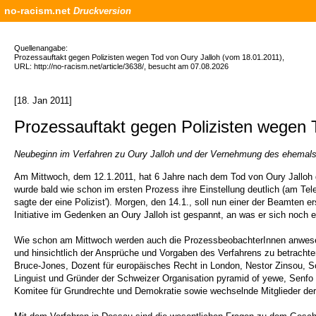
no-racism.net
Druckversion
Quellenangabe:
Prozessauftakt gegen Polizisten wegen Tod von Oury Jalloh (vom 18.01.2011),
URL: http://no-racism.net/article/3638/, besucht am 07.08.2026
[18. Jan 2011]
Prozessauftakt gegen Polizisten wegen 
Neubeginn im Verfahren zu Oury Jalloh und der Vernehmung des ehemals 
Am Mittwoch, dem 12.1.2011, hat 6 Jahre nach dem Tod von Oury Jalloh d
wurde bald wie schon im ersten Prozess ihre Einstellung deutlich (am Tele
sagte der eine Polizist'). Morgen, den 14.1., soll nun einer der Beamten
Initiative im Gedenken an Oury Jalloh ist gespannt, an was er sich noch e
Wie schon am Mittwoch werden auch die ProzessbeobachterInnen anwesend 
und hinsichtlich der Ansprüche und Vorgaben des Verfahrens zu betrachten
Bruce-Jones, Dozent für europäisches Recht in London, Nestor Zinsou, Sch
Linguist und Gründer der Schweizer Organisation pyramid of yewe, Senfo T
Komitee für Grundrechte und Demokratie sowie wechselnde Mitglieder der K