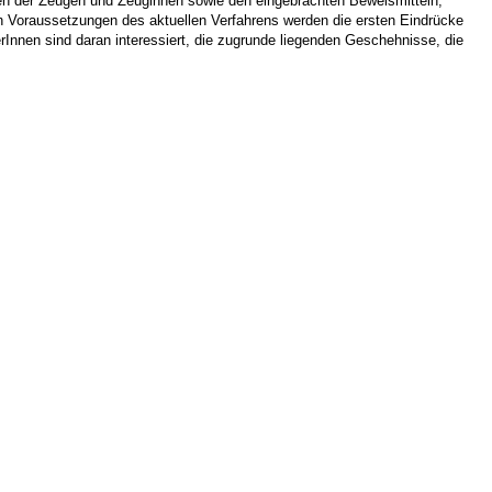
en der Zeugen und Zeuginnen sowie den eingebrachten Beweismitteln,
 Voraussetzungen des aktuellen Verfahrens werden die ersten Eindrücke
Innen sind daran interessiert, die zugrunde liegenden Geschehnisse, die