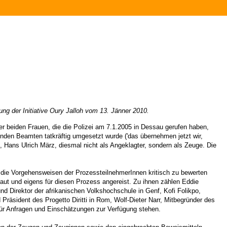
 der Initiative Oury Jalloh vom 13. Jänner 2010.
 beiden Frauen, die die Polizei am 7.1.2005 in Dessau gerufen haben,
kenden Beamten tatkräftig umgesetzt wurde ('das übernehmen jetzt wir,
, Hans Ulrich März, diesmal nicht als Angeklagter, sondern als Zeuge. Die
 die Vorgehensweisen der ProzessteilnehmerInnen kritisch zu bewerten
raut und eigens für diesen Prozess angereist. Zu ihnen zählen Eddie
d Direktor der afrikanischen Volkshochschule in Genf, Kofi Folikpo,
räsident des Progetto Diritti in Rom, Wolf-Dieter Narr, Mitbegründer des
 für Anfragen und Einschätzungen zur Verfügung stehen.