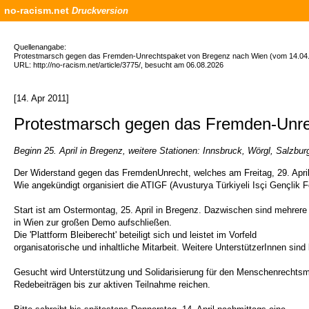
no-racism.net
Druckversion
Quellenangabe:
Protestmarsch gegen das Fremden-Unrechtspaket von Bregenz nach Wien (vom 14.04.
URL: http://no-racism.net/article/3775/, besucht am 06.08.2026
[14. Apr 2011]
Protestmarsch gegen das Fremden-Unre
Beginn 25. April in Bregenz, weitere Stationen: Innsbruck, Wörgl, Salzburg
Der Widerstand gegen das FremdenUnrecht, welches am Freitag, 29. April
Wie angekündigt organisiert die ATIGF (Avusturya Türkiyeli Isçi Gençlik 
Start ist am Ostermontag, 25. April in Bregenz. Dazwischen sind mehrere 
in Wien zur großen Demo aufschließen.
Die 'Plattform Bleiberecht' beteiligt sich und leistet im Vorfeld
organisatorische und inhaltliche Mitarbeit. Weitere UnterstützerInnen sin
Gesucht wird Unterstützung und Solidarisierung für den Menschenrechtsm
Redebeiträgen bis zur aktiven Teilnahme reichen.