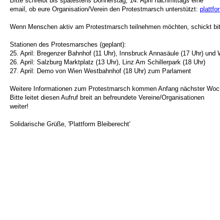
Bitte schreibt bis spätestens Donnerstag, 14. April nachmittags eine
email, ob eure Organisation/Verein den Protestmarsch unterstützt:
plattfo
Wenn Menschen aktiv am Protestmarsch teilnehmen möchten, schickt bitte
Stationen des Protesmarsches (geplant):
25. April: Bregenzer Bahnhof (11 Uhr), Innsbruck Annasäule (17 Uhr) und 
26. April: Salzburg Marktplatz (13 Uhr), Linz Am Schillerpark (18 Uhr)
27. April: Demo von Wien Westbahnhof (18 Uhr) zum Parlament
Weitere Informationen zum Protestmarsch kommen Anfang nächster Woc
Bitte leitet diesen Aufruf breit an befreundete Vereine/Organisationen
weiter!
Solidarische Grüße, 'Plattform Bleiberecht'