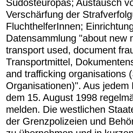
Südosteuropas; Austausch vo
Verschärfung der Strafverfol
FluchthelferInnen; Einrichtun
Datensammlung "about new mi
transport used, document fra
Transportmittel, Dokumentensc
and trafficking organisations 
Organisationen)". Aus jedem 
dem 15. August 1998 regelm
melden. Die westlichen Staate
der Grenzpolizeien und Behö