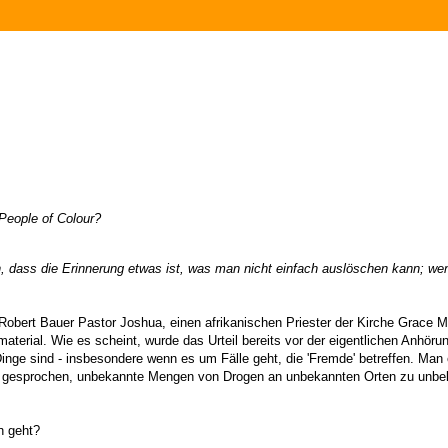
People of Colour?
n, dass die Erinnerung etwas ist, was man nicht einfach auslöschen kann; w
 Robert Bauer Pastor Joshua, einen afrikanischen Priester der Kirche Grace M
terial. Wie es scheint, wurde das Urteil bereits vor der eigentlichen Anhörun
 Dinge sind - insbesondere wenn es um Fälle geht, die 'Fremde' betreffen. Man
dig gesprochen, unbekannte Mengen von Drogen an unbekannten Orten zu unbek
n geht?