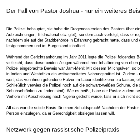
Der Fall von Pastor Joshua - nur ein weiteres Beis
Die Polizei behauptet, sie habe die Drogendealereien des Pastors über ei
Aufzeichnungen, Bildmaterial etc. gibt), sondern auch verfolgt, dass er 
nachdem sie auf der Stadtbehörde in Erfahrung gebracht hatte, dass und 
festgenommen und im Burgenland inhaftiert.
Während der Gerichtsanhörung im Jahr 2011 legte die Polizei folgendes B
vielleicht, dass diese beiden Zeugen während ihrer Inhaftierung von eben 
Polizei eingebrachte Beweis war Jam-Mehl: Mit diesem 'Milchpulver', so 
in Indien und Westafrika ein weitverbreitetes Nahrungsmittel ist. Zudem -
wert, das von ihnen gefundene Pulver im Labor identifizieren zu lassen, e
Schließlich verwies die Polizei noch auf die schwarz-weißen Schuhe, die 
Schuhschränken zu finden sind). Wie es heißt, habe der Pastor zudem selbs
Verhöre mit Abschiebung nach Nigeria gedroht wurde, falls er sich nicht 
All das war die solide Basis für einen Schuldspruch! Nachdem der Pastor
Person einzulegen, da er Gerechtigkeit obsiegen lassen will.
Netzwerk gegen rassistische Polizeipraxis