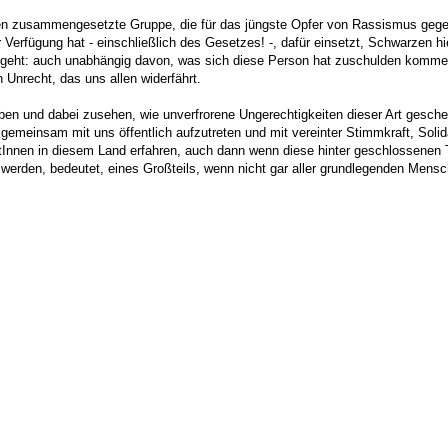
n zusammengesetzte Gruppe, die für das jüngste Opfer von Rassismus gegenü
zur Verfügung hat - einschließlich des Gesetzes! -, dafür einsetzt, Schwarze
 geht: auch unabhängig davon, was sich diese Person hat zuschulden kommen
n Unrecht, das uns allen widerfährt.
leiben und dabei zusehen, wie unverfrorene Ungerechtigkeiten dieser Art gesc
emeinsam mit uns öffentlich aufzutreten und mit vereinter Stimmkraft, Solid
ntInnen in diesem Land erfahren, auch dann wenn diese hinter geschlossenen 
zu werden, bedeutet, eines Großteils, wenn nicht gar aller grundlegenden Me