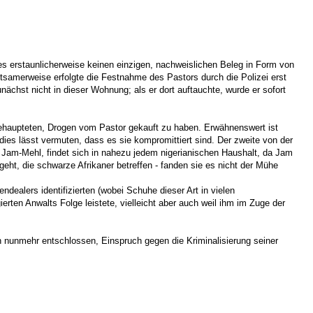
 es erstaunlicherweise keinen einzigen, nachweislichen Beleg in Form von
ltsamerweise erfolgte die Festnahme des Pastors durch die Polizei erst
chst nicht in dieser Wohnung; als er dort auftauchte, wurde er sofort
 behaupteten, Drogen vom Pastor gekauft zu haben. Erwähnenswert ist
 dies lässt vermuten, dass es sie kompromittiert sind. Der zweite von der
o Jam-Mehl, findet sich in nahezu jedem nigerianischen Haushalt, da Jam
geht, die schwarze Afrikaner betreffen - fanden sie es nicht der Mühe
dealers identifizierten (wobei Schuhe dieser Art in vielen
rten Anwalts Folge leistete, vielleicht aber auch weil ihm im Zuge der
h nunmehr entschlossen, Einspruch gegen die Kriminalisierung seiner