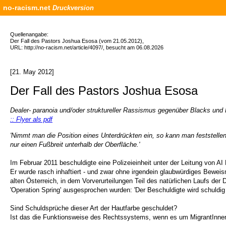
no-racism.net
Druckversion
Quellenangabe:
Der Fall des Pastors Joshua Esosa (vom 21.05.2012),
URL: http://no-racism.net/article/4097/, besucht am 06.08.2026
[21. May 2012]
Der Fall des Pastors Joshua Esosa
Dealer- paranoia und/oder struktureller Rassismus gegenüber Blacks und 
:: Flyer als pdf
'Nimmt man die Position eines Unterdrückten ein, so kann man feststelle
nur einen Fußbreit unterhalb der Oberfläche.'
Im Februar 2011 beschuldigte eine Polizeieinheit unter der Leitung von AI
Er wurde rasch inhaftiert - und zwar ohne irgendein glaubwürdiges Beweisma
alten Österreich, in dem Vorverurteilungen Teil des natürlichen Laufs der
'Operation Spring' ausgesprochen wurden: 'Der Beschuldigte wird schul
Sind Schuldsprüche dieser Art der Hautfarbe geschuldet?
Ist das die Funktionsweise des Rechtssystems, wenn es um MigrantInne