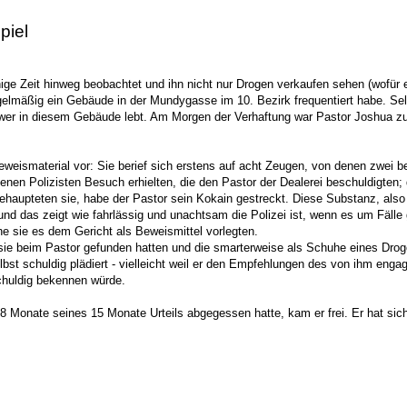
piel
nige Zeit hinweg beobachtet und ihn nicht nur Drogen verkaufen sehen (wofür
regelmäßig ein Gebäude in der Mundygasse im 10. Bezirk frequentiert habe. Se
wer in diesem Gebäude lebt. Am Morgen der Verhaftung war Pastor Joshua zunä
eweismaterial vor: Sie berief sich erstens auf acht Zeugen, von denen zwei
jenen Polizisten Besuch erhielten, die den Pastor der Dealerei beschuldigten;
behaupteten sie, habe der Pastor sein Kokain gestreckt. Diese Substanz, als
 und das zeigt wie fahrlässig und unachtsam die Polizei ist, wenn es um Fälle 
he sie es dem Gericht als Beweismittel vorlegten.
sie beim Pastor gefunden hatten und die smarterweise als Schuhe eines Drogen
t schuldig plädiert - vielleicht weil er den Empfehlungen des von ihm engagie
schuldig bekennen würde.
 8 Monate seines 15 Monate Urteils abgegessen hatte, kam er frei. Er hat sic