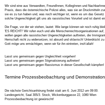
Wir sind eine aus Verwandten, FreundInnen, KollegInnen und NachbarInne
Praxis, dass die österreichische Polizei alles, was sie an Druckmitteln 
sie es zu tun haben und, was noch wichtiger ist, wenn es um das Gesetz
solche Ungerechtigkeit gilt uns als rassistisches Vorurteil und ist damit ei
Die Frage, vor der wir stehen, lautet: Wie lange können wir noch ruhig b
'ES REICHT!' Wir rufen euch und alle Menschenrechtsorganisationen auf, g
wollen gegen alle rassistischen Ungerechtigkeiten auftreten, die Immigra
Herrschaft nicht zu widersetzen, ist absurd und sklavisch! Unterdrückt 
Gott möge uns ermächtigen, wenn wir für ihn eintreten, insh’allah!
Lasst uns gemeinsam gegen Ungleichheit vorgehen!
Lasst uns gemeinsam gegen Stigmatisierung auftreten!
Lasst uns gemeinsam gegen Rassismus in dieser Gesellschaft kämpfen!
Termine Prozessbeobachtung und Demonstration
Die nächste Gerichtsanhörung findet statt am 6. Juni 2012 um 09:00.
Landesgericht, Saal 305/3. Stock, Wickenburggasse 22, 1080 Wien
Prozessbeobachtung ist gewünscht!