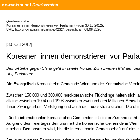
no-racism.net
Druckversion
Quellenangabe:
Koreaner_innen demonstrieren vor Parlament (vom 30.10.2012),
URL: http://no-racism.net/article/4232/, besucht am 08.08.2026
[30. Oct 2012]
Koreaner_innen demonstrieren vor Parl
Demo-Reihe gegen China geht in zweite Runde: Zum zweiten Mal demonstr
Uhr, Parlament.
Die Evangelisch Koreanische Gemeinde Wien und der Koreanische Verein i
Zwischen 150.000 und 300.000 nordkoreanische Flüchtlinge halten sich lau
alleine zwischen 1994 und 1998 zwischen zwei und drei Millionen Mensc
Ihnen Zwangsarbeit, Verfolgung und auch die Todesstrafe drohen. Die chi
Für die internationalen koreanischen Gemeinden ist dieser Zustand nicht t
Aufgrund des Feiertages demonstriert die koreanische Gemeinde in Wien
machen. Demonstriert wird, bis die internationale Gemeinschaft auf dies