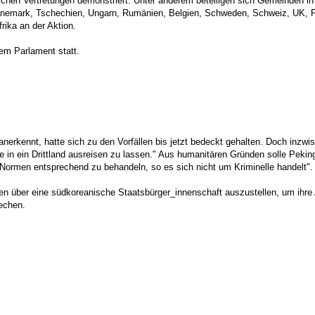
ischen Vertretungen demonstriert. Unter anderem beteiligen sich Gemeinden 
 Dänemark, Tschechien, Ungarn, Rumänien, Belgien, Schweden, Schweiz, UK, P
rika an der Aktion.
em Parlament statt.
nerkennt, hatte sich zu den Vorfällen bis jetzt bedeckt gehalten. Doch inzwi
 in ein Drittland ausreisen zu lassen." Aus humanitären Gründen solle Pekin
n Normen entsprechend zu behandeln, so es sich nicht um Kriminelle handelt".
n über eine südkoreanische Staatsbürger_innenschaft auszustellen, um ihre A
echen.