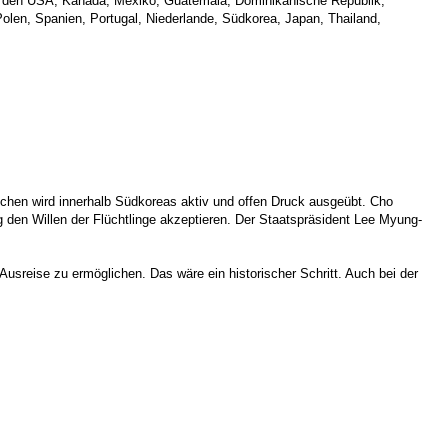
in den USA, Kanada, Mexiko, Guatemala, Dominikanische Republik,
olen, Spanien, Portugal, Niederlande, Südkorea, Japan, Thailand,
schen wird innerhalb Südkoreas aktiv und offen Druck ausgeübt. Cho
g den Willen der Flüchtlinge akzeptieren. Der Staatspräsident Lee Myung-
usreise zu ermöglichen. Das wäre ein historischer Schritt. Auch bei der