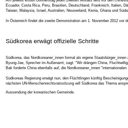
Am jeweils ersten Donnerstag jeden zweiten Monats wird vor den chines
Ecuador, Costa Rica, Peru, Brasilien, Deutschland, Frankreich, Italien,
Taiwan, Malaysia, Israel, Australien, Neuseeland, Kenia, Ghana und Südaf
In Österreich findet die zweite Demonstration am 1. November 2012 vor d
Südkorea erwägt offizielle Schritte
Südkorea, das Nordkoreaner_innen formal als eigene Staatsbürger_innen a
Byung-Jae, Sprecher im Außenamt, sagt: "Wir drängen China, Fluchtwillige
Bak forderte China ebenfalls auf, die Nordkoreaner_innen "internationale
Südkoreas Regierung erwägt nun, den Flüchtlingen künftig Bescheinigunge
nächsten UN-Menschenrechtsratssitzung will Südkorea das Thema anspr
Aussendung der koreanischen Gemeinde.