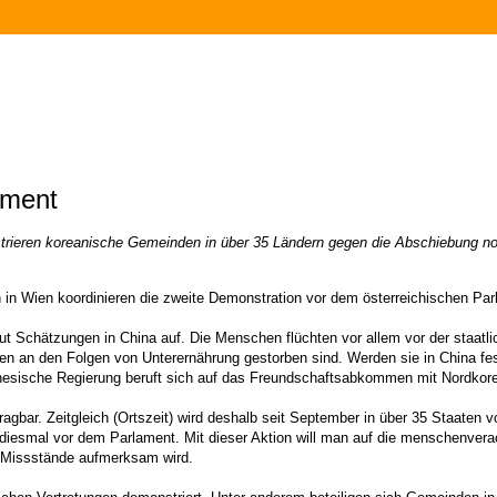
ament
ieren koreanische Gemeinden in über 35 Ländern gegen die Abschiebung nor
n Wien koordinieren die zweite Demonstration vor dem österreichischen Par
t Schätzungen in China auf. Die Menschen flüchten vor allem vor der staatli
hen an den Folgen von Unterernährung gestorben sind. Werden sie in China 
nesische Regierung beruft sich auf das Freundschaftsabkommen mit Nordkorea
ragbar. Zeitgleich (Ortszeit) wird deshalb seit September in über 35 Staaten 
 diesmal vor dem Parlament. Mit dieser Aktion will man auf die menschenve
e Missstände aufmerksam wird.