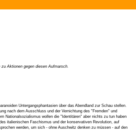
en zu Aktionen gegen diesen Aufmarsch.
 paranoiden Untergangsphantasien über das Abendland zur Schau stellen.
rderung nach dem Ausschluss und der Vernichtung des "Fremden" und
m Nationalsozialismus wollen die "Identitären" aber nichts zu tun haben
r des italienischen Faschismus und der konservativen Revolution, auf
i gesprochen werden, um sich - ohne Auschwitz denken zu müssen - auf den