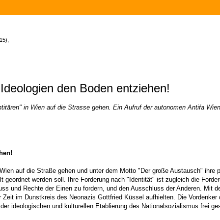
15),
 Ideologien den Boden entziehen!
titären" in Wien auf die Strasse gehen. Ein Aufruf der autonomen Antifa Wi
hen!
in Wien auf die Straße gehen und unter dem Motto "Der große Austausch" ihre
lt geordnet werden soll. Ihre Forderung nach "Identität" ist zugleich die Fo
hluss und Rechte der Einen zu fordern, und den Ausschluss der Anderen. Mit de
ger Zeit im Dunstkreis des Neonazis Gottfried Küssel aufhielten. Die Vordenke
 an der ideologischen und kulturellen Etablierung des Nationalsozialismus fre