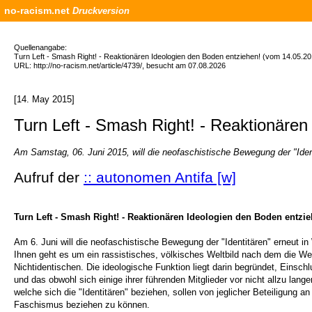
no-racism.net
Druckversion
Quellenangabe:
Turn Left - Smash Right! - Reaktionären Ideologien den Boden entziehen! (vom 14.05.20
URL: http://no-racism.net/article/4739/, besucht am 07.08.2026
[14. May 2015]
Turn Left - Smash Right! - Reaktionären
Am Samstag, 06. Juni 2015, will die neofaschistische Bewegung der "Iden
Aufruf der
:: autonomen Antifa [w]
Turn Left - Smash Right! - Reaktionären Ideologien den Boden entzie
Am 6. Juni will die neofaschistische Bewegung der "Identitären" erneut 
Ihnen geht es um ein rassistisches, völkisches Weltbild nach dem die We
Nichtidentischen. Die ideologische Funktion liegt darin begründet, Einsc
und das obwohl sich einige ihrer führenden Mitglieder vor nicht allzu lan
welche sich die "Identitären" beziehen, sollen von jeglicher Beteiligung
Faschismus beziehen zu können.