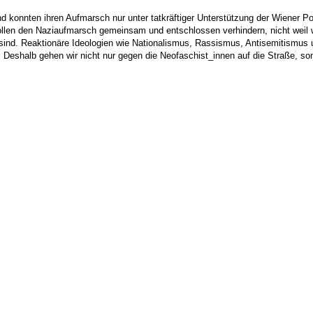
d konnten ihren Aufmarsch nur unter tatkräftiger Unterstützung der Wiener P
en den Naziaufmarsch gemeinsam und entschlossen verhindern, nicht weil wir 
nd. Reaktionäre Ideologien wie Nationalismus, Rassismus, Antisemitismus u
rt. Deshalb gehen wir nicht nur gegen die Neofaschist_innen auf die Straße, so