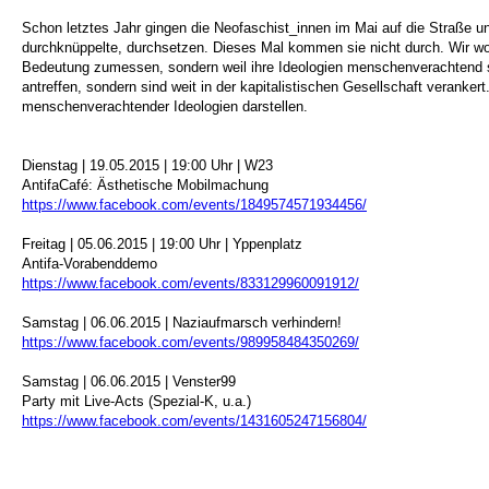
Schon letztes Jahr gingen die Neofaschist_innen im Mai auf die Straße un
durchknüppelte, durchsetzen. Dieses Mal kommen sie nicht durch. Wir woll
Bedeutung zumessen, sondern weil ihre Ideologien menschenverachtend si
antreffen, sondern sind weit in der kapitalistischen Gesellschaft veranke
menschenverachtender Ideologien darstellen.
Dienstag | 19.05.2015 | 19:00 Uhr | W23
AntifaCafé: Ästhetische Mobilmachung
https://www.facebook.com/events/1849574571934456/
Freitag | 05.06.2015 | 19:00 Uhr | Yppenplatz
Antifa-Vorabenddemo
https://www.facebook.com/events/833129960091912/
Samstag | 06.06.2015 | Naziaufmarsch verhindern!
https://www.facebook.com/events/989958484350269/
Samstag | 06.06.2015 | Venster99
Party mit Live-Acts (Spezial-K, u.a.)
https://www.facebook.com/events/1431605247156804/