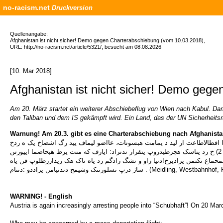
no-racism.net
Druckversion
Quellenangabe:
Afghanistan ist nicht sicher! Demo gegen Charterabschiebung (vom 10.03.2018),
URL: http://no-racism.net/article/5321/, besucht am 08.08.2026
[10. Mar 2018]
Afghanistan ist nicht sicher! Demo geg
Am 20. März startet ein weiterer Abschiebeflug von Wien nach Kabul. Dami
den Taliban und dem IS gekämpft wird. Ein Land, das der UN Sicherheitsrat
Warnung! Am 20.3. gibt es eine Charterabschiebung nach Afghanistan
یایدپرورتا زا یرگید یتفا هب ش ناتسناغصدریگ ترو! ل نیا افطالاطاعت ار لیذ د یمامت هبسونات، عااضو لیماف یید رگ اشصاخ یک ه ردخ
رطید!دیناسرب نراد رارق یتروپ 1 )خ رد یناسک هچرطیدروپ یتقدنراد رار: ی هک دارفافنم راب ک یفرگاکش و دنا هت تییدارفا و دنا هدرکنک یفنم رابود ه!دنراد 2) خ رد یناسک هچرطیدروپ یتقرار ندنراد: ایارف که منت یرظ هبحاصما اییورتن
ماع تکتمن یرادیرخ!دنیا زاو و تشگ راذگم رد یاه ناک هک ریذازرطلوپ فن یاه
ساژ درپ تسلورتنک وشیمخ دندنیامن یراددو :دننام . (Meidling
WARNING! - English
Austria is again increasingly arresting people into “Schubhaft”! On 20 Mar