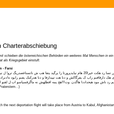
en Charterabschiebung
t schieben die österreichischen Behörden ein weiteres Mal Menschen in ein L
 als Kriegsgebiet einstuft.
 - Farsi
رادشه!! زابادتش دارفای ک ه رعم ردید ضپرارق یترو دنرادآاغ زهدیدرگ، قارر تسا رد هکت خیرا20 هام ن
 رد ناش مود هبحداددا هاگدن. وت!!!هج یمه افطلهش نه ماگرفسیاسو اب ل لقنو لمح
, Westbahnhof, Praterstern…)
ch the next deportation flight will take place from Austria to Kabul, Afghanis