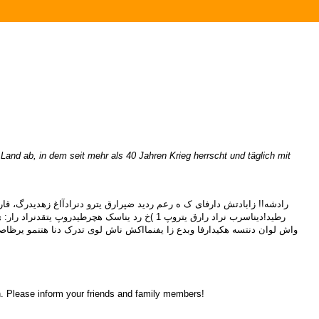
and ab, in dem seit mehr als 40 Jahren Krieg herrscht und täglich mit
واش لوان دنتسه هکیدارفا وبدع زا یفنمااکش ناش لوی تدرک دنا هتنمو یرظاصم
tan. Please inform your friends and family members!