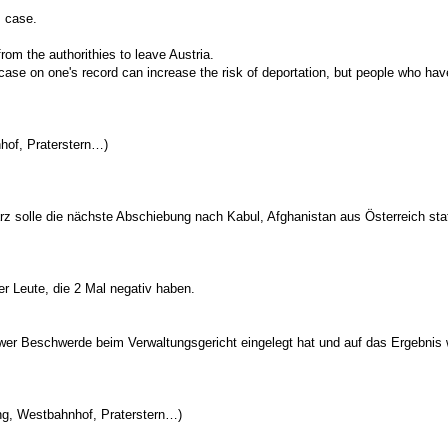
m case.
rom the authorithies to leave Austria.
l case on one's record can increase the risk of deportation, but people who h
hnhof, Praterstern…)
lle die nächste Abschiebung nach Kabul, Afghanistan aus Österreich stattfi
r Leute, die 2 Mal negativ haben.
wer Beschwerde beim Verwaltungsgericht eingelegt hat und auf das Ergebnis 
ling, Westbahnhof, Praterstern…)