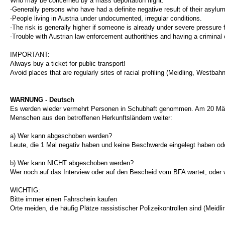
Who may be concerned by a mass deportation flight:
-Generally persons who have had a definite negative result of their asylu
-People living in Austria under undocumented, irregular conditions.
-The risk is generally higher if someone is already under severe pressure f
-Trouble with Austrian law enforcement authorithies and having a crimina
IMPORTANT:
Always buy a ticket for public transport!
Avoid places that are regularly sites of racial profiling (Meidling, Westba
WARNUNG - Deutsch
Es werden wieder vermehrt Personen in Schubhaft genommen. Am 20 März so
Menschen aus den betroffenen Herkunftsländern weiter:
a) Wer kann abgeschoben werden?
Leute, die 1 Mal negativ haben und keine Beschwerde eingelegt haben ode
b) Wer kann NICHT abgeschoben werden?
Wer noch auf das Interview oder auf den Bescheid vom BFA wartet, oder 
WICHTIG:
Bitte immer einen Fahrschein kaufen
Orte meiden, die häufig Plätze rassistischer Polizeikontrollen sind (Meid