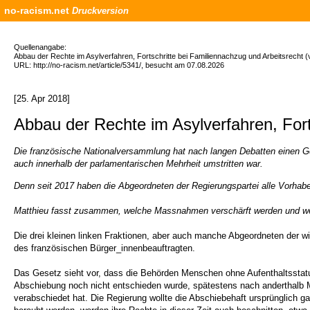
no-racism.net
Druckversion
Quellenangabe:
Abbau der Rechte im Asylverfahren, Fortschritte bei Familiennachzug und Arbeitsrecht 
URL: http://no-racism.net/article/5341/, besucht am 07.08.2026
[25. Apr 2018]
Abbau der Rechte im Asylverfahren, Fort
Die französische Nationalversammlung hat nach langen Debatten einen G
auch innerhalb der parlamentarischen Mehrheit umstritten war.
Denn seit 2017 haben die Abgeordneten der Regierungspartei alle Vorhab
Matthieu fasst zusammen, welche Massnahmen verschärft werden und welc
Die drei kleinen linken Fraktionen, aber auch manche Abgeordneten der wi
des französischen Bürger_innenbeauftragten.
Das Gesetz sieht vor, dass die Behörden Menschen ohne Aufenthaltsstatu
Abschiebung noch nicht entschieden wurde, spätestens nach anderthalb Mo
verabschiedet hat. Die Regierung wollte die Abschiebehaft ursprünglich g