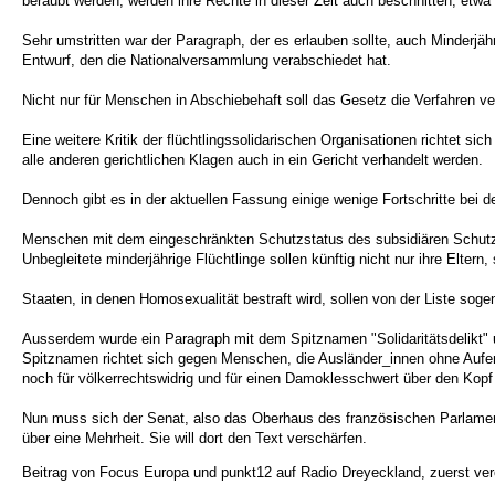
beraubt werden, werden ihre Rechte in dieser Zeit auch beschnitten, etw
Sehr umstritten war der Paragraph, der es erlauben sollte, auch Minderjä
Entwurf, den die Nationalversammlung verabschiedet hat.
Nicht nur für Menschen in Abschiebehaft soll das Gesetz die Verfahren ve
Eine weitere Kritik der flüchtlingssolidarischen Organisationen richtet
alle anderen gerichtlichen Klagen auch in ein Gericht verhandelt werden.
Dennoch gibt es in der aktuellen Fassung einige wenige Fortschritte bei
Menschen mit dem eingeschränkten Schutzstatus des subsidiären Schutzes 
Unbegleitete minderjährige Flüchtlinge sollen künftig nicht nur ihre Elte
Staaten, in denen Homosexualität bestraft wird, sollen von der Liste sog
Ausserdem wurde ein Paragraph mit dem Spitznamen "Solidaritätsdelikt"
Spitznamen richtet sich gegen Menschen, die Ausländer_innen ohne Aufent
noch für völkerrechtswidrig und für einen Damoklesschwert über den Kop
Nun muss sich der Senat, also das Oberhaus des französischen Parlaments
über eine Mehrheit. Sie will dort den Text verschärfen.
Beitrag von Focus Europa und punkt12 auf Radio Dreyeckland, zuerst verö