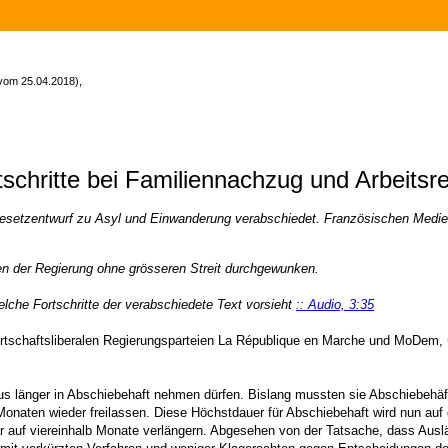
(vom 25.04.2018),
schritte bei Familiennachzug und Arbeitsr
esetzentwurf zu Asyl und Einwanderung verabschiedet. Französischen Medien 
en der Regierung ohne grösseren Streit durchgewunken.
he Fortschritte der verabschiedete Text vorsieht
:: Audio, 3:35
rtschaftsliberalen Regierungsparteien La République en Marche und MoDem, üb
s länger in Abschiebehaft nehmen dürfen. Bislang mussten sie Abschiebehäf
naten wieder freilassen. Diese Höchstdauer für Abschiebehaft wird nun auf 
ar auf viereinhalb Monate verlängern. Abgesehen von der Tatsache, dass Auslä