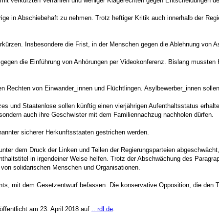
a mit verkürzten Verfahren und weniger Klagerechten gegen Entscheidungen d
hrige in Abschiebehaft zu nehmen. Trotz heftiger Kritik auch innerhalb der 
rkürzen. Insbesondere die Frist, in der Menschen gegen die Ablehnung von As
 sich gegen die Einführung von Anhörungen per Videokonferenz. Bislang musst
 den Rechten von Einwander_innen und Flüchtlingen. Asylbewerber_innen sollen
und Staatenlose sollen künftig einen vierjährigen Aufenthaltsstatus erhalte
rn, sondern auch ihre Geschwister mit dem Familiennachzug nachholen dürfen.
enannter sicherer Herkunftsstaaten gestrichen werden.
 unter dem Druck der Linken und Teilen der Regierungsparteien abgeschwäch
haltstitel in irgendeiner Weise helfen. Trotz der Abschwächung des Paragra
f von solidarischen Menschen und Organisationen.
, mit dem Gesetzentwurf befassen. Die konservative Opposition, die den Text
ffentlicht am 23. April 2018 auf
:: rdl.de
.