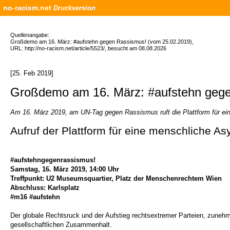
no-racism.net
Druckversion
Quellenangabe:
Großdemo am 16. März: #aufstehn gegen Rassismus! (vom 25.02.2019),
URL: http://no-racism.net/article/5523/, besucht am 08.08.2026
[25. Feb 2019]
Großdemo am 16. März: #aufstehn geg
Am 16. März 2019, am UN-Tag gegen Rassismus ruft die Plattform für ein
Aufruf der Plattform für eine menschliche Asyl
#aufstehngegenrassismus!
Samstag, 16. März 2019, 14:00 Uhr
Treffpunkt: U2 Museumsquartier, Platz der Menschenrechtem Wien
Abschluss: Karlsplatz
#m16 #aufstehn
Der globale Rechtsruck und der Aufstieg rechtsextremer Parteien, zune
gesellschaftlichen Zusammenhalt.