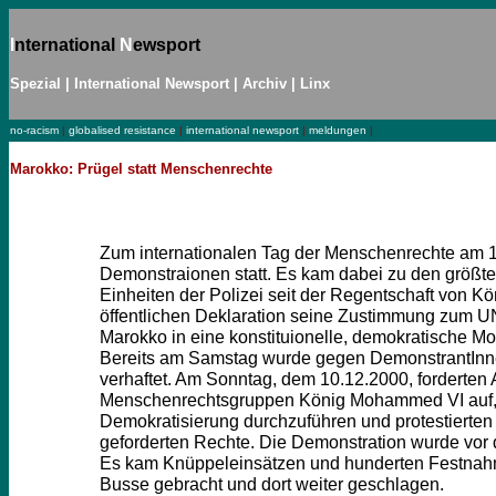
I
nternational
N
ewsport
Spezial
|
International Newsport
|
Archiv
|
Linx
no-racism
|
globalised resistance
|
international newsport
|
meldungen
|
Marokko: Prügel statt Menschenrechte
.
Zum internationalen Tag der Menschenrechte am 1
Demonstraionen statt. Es kam dabei zu den größte
Einheiten der Polizei seit der Regentschaft von K
öffentlichen Deklaration seine Zustimmung zum 
Marokko in eine konstituionelle, demokratische 
Bereits am Samstag wurde gegen DemonstrantInn
verhaftet. Am Sonntag, dem 10.12.2000, forderten A
Menschenrechtsgruppen König Mohammed VI auf,
Demokratisierung durchzuführen und protestierten
geforderten Rechte. Die Demonstration wurde vor 
Es kam Knüppeleinsätzen und hunderten Festnahm
Busse gebracht und dort weiter geschlagen.