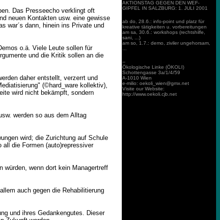
AKTIONSTAG GEGEN DEN WEF-
GIPFEL IN SALZBURG: 1. JULI 2001
ben. Das Presseecho verklingt oft
 und neuen Kontakten usw. eine gewisse
ab do, 28.6.: info-point und platz für
s war´s dann, hinein ins Private und
kreative tätigkeiten u. vorbereitungen
am sa, 30.6.: workshops (rechtshilfe,
sani, ...)
am so, 1.7.: demo, ziviler ungehorsam,
emos o.ä. Viele Leute sollen für
...
rgumente und die Kritik sollen an die
--
Ökologische Linke (ÖKOLI)
Schottengasse 3a/1/4/59
rden daher entstellt, verzerrt und
A-1010 Wien
e-milio: oekoli_wien@gmx.net
diatisierung" (©hard_ware kollektiv),
Visite our Website:
eite wird nicht bekämpft, sondern
http://www.oekoli.cjb.net
 usw. werden so aus dem Alltag
zwungen wird; die Zurichtung auf Schule
 all die Formen (auto)repressiver
en würden, wenn dort kein Managertreff
allem auch gegen die Rehabilitierung
ung und ihres Gedankengutes. Dieser