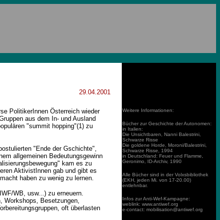
.
29.04.2001
rse PolitikerInnen Österreich wieder
Weitere Informationen:
 Gruppen aus dem In- und Ausland
Bücher zur Geschichte der Autonomen:
opulären "summit hopping"(1) zu
in Italien:
Die Unsichtbaren, Nanni Balestrini,
Schwarze Risse
Die goldene Horde, Moroni/Balestrini,
ostulierten "Ende der Gschichte",
Schwarze Risse, 1994
einem allgemeinen Bedeutungsgewinn
in Deutschland: Feuer und Flamme,
Geronimo, ID-Archiv, 1990
balisierungsbewegung" kam es zu
eren AktivistInnen gab und gibt es
Alle Bücher sind in der Volxsbibliothek
gemacht haben zu wenig zu lernen.
(EKH, jeden Mi. von 17-20.00)
entlehnbar.
 IWF/WB, usw...) zu erneuern.
Infos zur Anti-Wef-Kampagne:
n, Workshops, Besetzungen,
weblink: www.antiwef.org
orbereitungsgruppen, oft überlasten
e-contact: mobilisation@antiwef.org