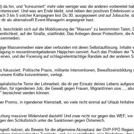
at) da hin, und "konsumiert" mehr oder weniger was die anderen vorbereitet ha
 Interessiert. Und was am Ende bleibt, sind neben den positiven Erlebnissen
Nach 3 bis 5 solcher Kampagnen bist Du 30, ausgepowert und auf Jobsuche, da
u dir als alternativeR Event-ManagerIn angeeignet hast.
, beschränkt sich auf die Mobilisierung der "Massen" zu bestimmten Taten, D
tlichkeit, auf der Straße, stattfindet. Das Anliegen dieser Protestform, die A
assenmedien.
ngige Massenmedien wäre aber verbunden mit deren Selbstauflösung. Inhalte we
Prägung in ressentimentgeladenen Häppchen serviert. Auch das Problem der "Me
 einen, und der Fixierung auf schlagzeilenträchtige Randale auf der anderen S
 fokussiert. Politische Praxis, militante Interventionen, Bewußtseinsbildung
nsere Kräfte konzentrieren, verlegt.
kapitalistische Terror der Lohnarbeit, die dir per Einsatz deines Lebens aufge
ßen, für irgendeinen Job; die Gewalt gegen Frauen, MigrantInnen usw...., also
ft" bezeichnet werden können.
er Promis, in irgendeiner Kleinstadt, wo viele nicht einmal auf Urlaub hinfahr
Salzburg massiver Widerstand dasteht! Und zwar nicht nur gegen das WEF, vor 
egen den Schlußstrich unter die Sanktionen gegen Österreich.
ongreß nutzen, als Beweis für die allgemeine Akzeptanz der ÖVP-FPÖ Regier