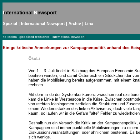
I
nternational
N
ewsport
Spezial
|
International Newsport
|
Archiv
|
Linx
no-racism
|
globalised resistance
|
international newsport
|
Einige kritische Anmerkungen zur Kampagnenpolitik anhand des Beisp
ÖkoLi
Von 1. - 3. Juli findet in Salzburg das European Economic Summ
beehren werden, und damit Österreich ein Stückchen der von
haben die Mobilisierung bereits aufgenommen, mit einem kna
rechnen.
Mit dem Ende der Systemkonkurrenz zwischen real existieren
kam die Linke in Westeuropa in die Krise. Zwischen postmo
von rechten Ideologemen zerfielen die Strukturen und Zusam
einem Wiedererstarken des linken Aktivismus, doch viele fang
kaum, so laufen wir in die Gefahr "alte" Fehler zu wiederho
Deshalb nun ein Versuch die Kritik an der Kampagnenpolitik, 
Kampagnen sind immer punktuelle Mobilisierungen zu einem
Diskussionsveranstaltungen, oder ähnlichem bestehen. Es bede
sich wenige.