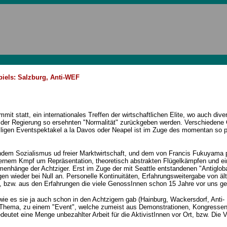
iels: Salzburg, Anti-WEF
it statt, ein internationales Treffen der wirtschaftlichen Elite, wo auch dive
 der Regierung so ersehnten "Normalität" zurückgeben werden. Verschiedene
lligen Eventspektakel a la Davos oder Neapel ist im Zuge des momentan so p
dem Sozialismus ud freier Marktwirtschaft, und dem von Francis Fukuyama p
dernem Kmpf um Repräsentation, theoretisch abstrakten Flügelkämpfen und 
menhänge der Achtziger. Erst im Zuge der mit Seattle entstandenen "Antiglo
en wieder bei Null an. Personelle Kontinuitäten, Erfahrungsweitergabe von ält
len, bzw. aus den Erfahrungen die viele GenossInnen schon 15 Jahre vor uns 
wie es sie ja auch schon in den Achtzigern gab (Hainburg, Wackersdorf, Anti-
 Thema, zu einem "Event", welche zumeist aus Demonstrationen, Kongresse
utet eine Menge unbezahlter Arbeit für die AktivistInnen vor Ort, bzw. Die V