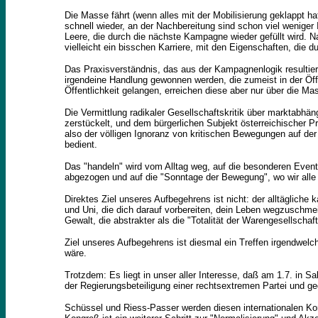
Die Masse fährt (wenn alles mit der Mobilisierung geklappt h
schnell wieder, an der Nachbereitung sind schon viel weniger
Leere, die durch die nächste Kampagne wieder gefüllt wird. 
vielleicht ein bisschen Karriere, mit den Eigenschaften, die d
Das Praxisverständnis, das aus der Kampagnenlogik resultiert
irgendeine Handlung gewonnen werden, die zumeist in der Öffen
Öffentlichkeit gelangen, erreichen diese aber nur über die M
Die Vermittlung radikaler Gesellschaftskritik über marktabhä
zerstückelt, und dem bürgerlichen Subjekt österreichischer 
also der völligen Ignoranz von kritischen Bewegungen auf der
bedient.
Das "handeln" wird vom Alltag weg, auf die besonderen Events
abgezogen und auf die "Sonntage der Bewegung", wo wir alle u
Direktes Ziel unseres Aufbegehrens ist nicht: der alltägliche 
und Uni, die dich darauf vorbereiten, dein Leben wegzuschmei
Gewalt, die abstrakter als die "Totalität der Warengesellscha
Ziel unseres Aufbegehrens ist diesmal ein Treffen irgendwelch
wäre.
Trotzdem: Es liegt in unser aller Interesse, daß am 1.7. in 
der Regierungsbeteiligung einer rechtsextremen Partei und g
Schüssel und Riess-Passer werden diesen internationalen K