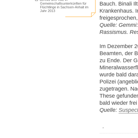
Bauch. Binali I
Gemeinschaftsunterkünften für
Flüchtlinge in Sachsen-Anhalt im
Krankenhaus. I
Jahr 2013
freigesprochen,
Quelle: Gemmi: 
Rassismus. Res
Im Dezember 20
Beamten, der Bi
zu Ende. Der G
Mineralwasserfl
wurde bald darau
Polizei (angeb
zugetragen. Na
These gefunden
bald wieder frei
Quelle:
Suspec
.