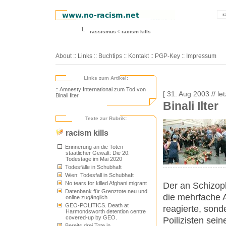
r
rassismus
racism kills
About
::
Links
::
Buchtips
::
Kontakt
::
PGP-Key
::
Impressum
Links zum Artikel:
:: Amnesty International zum Tod von
[ 31. Aug 2003 // l
Binali Ilter
Binali Ilter
Texte zur Rubrik:
racism kills
Erinnerung an die Toten
staatlicher Gewalt: Die 20.
Todestage im Mai 2020
Todesfälle in Schubhaft
Wien: Todesfall in Schubhaft
No tears for killed Afghani migrant
Der an Schizop
Datenbank für Grenztote neu und
die mehrfache 
online zugänglich
GEO-POLITICS. Death at
reagierte, sond
Harmondsworth detention centre
covered-up by GEO.
Poilizisten sei
Bereits drei Tote in