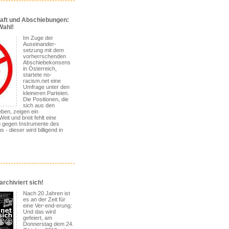
ft und Abschiebungen:
Wahl!
Im Zuge der
Auseinander-
setzung mit dem
vorherrschenden
Abschiebekonsens
in Österreich,
startete no-
racism.net eine
Umfrage unter den
kleineren Parteien.
Die Positionen, die
sich aus den
ben, zeigen ein
eit und breit fehlt eine
 gegen Instrumente des
 - dieser wird billigend in
rchiviert sich!
Nach 20 Jahren ist
es an der Zeit für
eine Ver-end-erung:
Und das wird
gefeiert, am
Donnerstag dem 24.