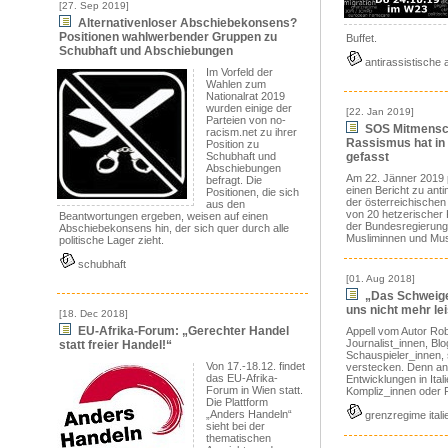
[27. Sep 2019]
Alternativenloser Abschiebekonsens?
Positionen wahlwerbender Gruppen zu
Buffet.
Schubhaft und Abschiebungen
antirassistische 
Im Vorfeld der
Wahlen zum
Nationalrat 2019
wurden einige der
[22. Jan 2019]
Parteien von no-
SOS Mitmensch
racism.net zu ihrer
Rassismus hat in 
Position zu
Schubhaft und
gefasst
Abschiebungen
Am 22. Jänner 2019 
befragt. Die
einen Bericht zu ant
Positionen, die sich
der österreichischen 
aus den
von 20 hetzerischer 
Beantwortungen ergeben, weisen auf einen
der Bundesregierun
Abschiebekonsens hin, der sich quer durch alle
Musliminnen und Musl
politische Lager zieht.
schubhaft
[01. Aug 2018]
„Das Schweigen
uns nicht mehr le
[18. Dec 2018]
EU-Afrika-Forum: „Gerechter Handel
Appell vom Autor Rob
Journalist_innen, Bl
statt freier Handel!“
Schauspieler_innen, 
Von 17.-18.12. findet
verstecken. Denn ang
das EU-Afrika-
Entwicklungen in Ital
Forum in Wien statt.
Kompliz_innen oder R
Die Plattform
„Anders Handeln“
grenzregime itali
sieht bei der
thematischen