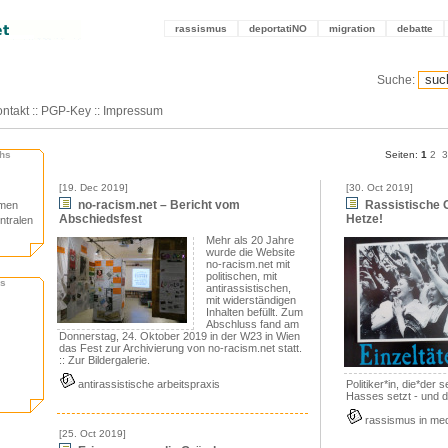
rassismus
deportatiNO
migration
debatte
Suche:
ntakt
::
PGP-Key
::
Impressum
chs
Seiten:
1
2
3
[19. Dec 2019]
[30. Oct 2019]
no-racism.net – Bericht vom
Rassistische G
hmen
Abschiedsfest
Hetze!
ntralen
Mehr als 20 Jahre
wurde die Website
no-racism.net mit
politischen, mit
hs
antirassistischen,
mit widerständigen
Inhalten befüllt. Zum
Abschluss fand am
Donnerstag, 24. Oktober 2019 in der W23 in Wien
das Fest zur Archivierung von no-racism.net statt.
:: Zur Bildergalerie
.
antirassistische arbeitspraxis
Politiker*in, die*der s
Hasses setzt - und 
rassismus in me
[25. Oct 2019]