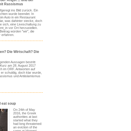
 der Angst ... und der
it Rassismus
geregt ins Bild zurück. Ein
ichten wurde beendet. In
in Auto in ein Restaurant
lar, was dahinter stecke, doch
 sich, eine Liveschaltung zu
t_in vor Ort herzustellen.
itrag würden "wir", die
 erfahren.
en? Die Wirtschaft? Die
agenden Aussagen bestritt
Kurz am 28. August 2017
h im ORF. Antworten auf
 er schuldig, doch klar wurde,
Rassismus und Antiislamismus
 eat soup
On 24th of May
2016, the Greek
authorities at last
started what they
had long threatened:
an eviction of the
camp at Idomeni.