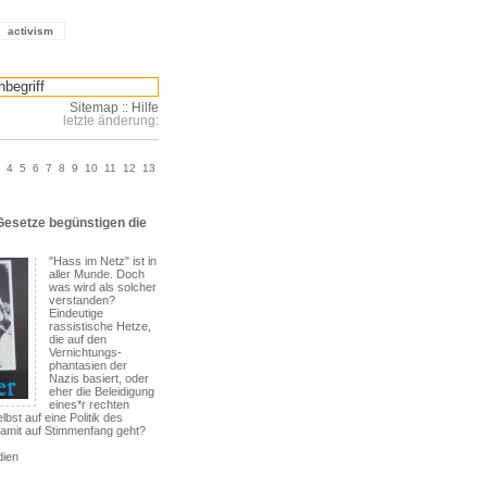
activism
Sitemap
::
Hilfe
letzte änderung:
4
5
6
7
8
9
10
11
12
13
esetze begünstigen die
"Hass im Netz" ist in
aller Munde. Doch
was wird als solcher
verstanden?
Eindeutige
rassistische Hetze,
die auf den
Vernichtungs-
phantasien der
Nazis basiert, oder
eher die Beleidigung
eines*r rechten
elbst auf eine Politik des
damit auf Stimmenfang geht?
dien