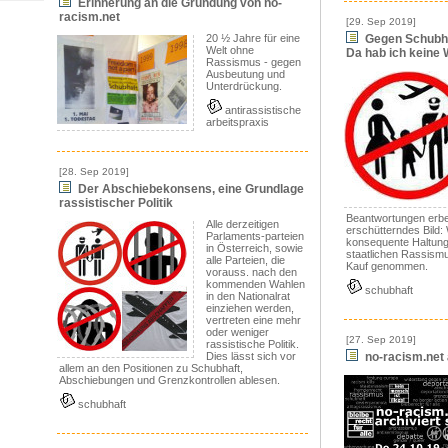
Erinnerung an die Gründung von no-
racism.net
[29. Sep 2019]
20 ½ Jahre für eine
Gegen Schubha
Welt ohne
Da hab ich keine 
Rassismus - gegen
Ausbeutung und
Unterdrückung.
antirassistische
arbeitspraxis
[28. Sep 2019]
Der Abschiebekonsens, eine Grundlage
rassistischer Politik
Beantwortungen erbe
Alle derzeitigen
erschütterndes Bild: W
Parlaments-parteien
konsequente Haltung
in Österreich, sowie
staatlichen Rassismus
alle Parteien, die
Kauf genommen.
vorauss. nach den
kommenden Wahlen
schubhaft
in den Nationalrat
einziehen werden,
vertreten eine mehr
oder weniger
[27. Sep 2019]
rassistische Politik.
Dies lässt sich vor
no-racism.net a
allem an den Positionen zu Schubhaft,
Abschiebungen und Grenzkontrollen ablesen.
schubhaft