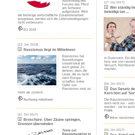
Ausrichtung des
[17. Oct 2017]
Forums das Pferd
Wer ständig het
am Schwanz
aufgezäumt: Wird
beleidigt tun ...
die bisherige wirtschaftliche Zusammenarbeit
ausgebaut, werden sich die Lebensbedingungen
nicht verbessern.
EU 2018
[13. Jun 2018]
Rassismus liegt im Mittelmeer
Rassismus hat
in Österreich. Ein W
Auswirkungen
bzw. war von rassis
sowohl lokal als
Versuch, Rechtsextr
auch global. Zu
machen.
denken, dass die
Leute, die es nicht
nach Europa
schaffen, keine
[04. Oct 2017]
Opfer von
Rassismus sind, ist
Das Gesetz de
mehr als zynisch.
Kern hört auf 'So
fluchtweg mittelmeer
Die Rassismuskrise i
doch nicht nur - und 
werden - sie ist auch
Politik.
[11. Oct 2017]
linker rassismus
Broschüre: Über Zäune springen,
Grenzen überwinden
[04. Oct 2017]
Texte zur
Rassismuskrise in