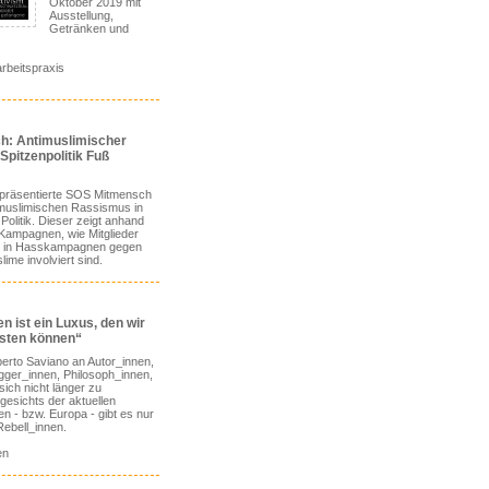
Oktober 2019 mit
Ausstellung,
Getränken und
arbeitspraxis
: Antimuslimischer
Spitzenpolitik Fuß
präsentierte SOS Mitmensch
imuslimischen Rassismus in
Politik. Dieser zeigt anhand
Kampagnen, wie Mitglieder
g in Hasskampagnen gegen
ime involviert sind.
 ist ein Luxus, den wir
isten können“
erto Saviano an Autor_innen,
ogger_innen, Philosoph_innen,
sich nicht länger zu
esichts der aktuellen
ien - bzw. Europa - gibt es nur
ebell_innen.
en