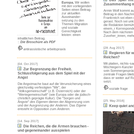
Das 'Spiel' mit
Europa.
Wir wollen
Zusammenhang m
mit den vorliegenden
Seiten einen Beitrag
Armin Wolf kommt auf
zur aktuellen
Beitrag in den Nachr
Auseinander-
Frankreich sei eben e
setzung zu den
gerast. Noch sei unk
Themen Migration
die Redaktion bemühe
und soziale
einem_r Korresponden
Gerechtigkeit
Nach dem nächsten Be
leisten: einen
Zuseher_innen, mehr
inhaltlichen Beitrag.
::
Die Broschüre als PDF
[28. Aug 2017]
antirassistische arbeitspraxis
Regieren für w
Reichen?
Mit platten, nichts-s
[04. Oct 2017]
Möchtegern-Kanzler 
Zur Begrenzung der Freiheit.
sein Sommergespräc
Schlussfolgerung aus dem Spiel mit der
zentrale Fragen blieb
Angst
dass er weiter auf 
setzt.
Die Angstmache baut auf die Verunsicherung eines
gleichzeitig verfestigten "Wir", der
soziale frage
"Volksgemeinschaft" (z.B. Österreich) oder der
"Wertegemeinschaft" (wie Europa oder die jüdisch-
christlich geprägte Kultur). Die "Sorgen und
[25. May 2016]
Ängste"
des Eigenen
dienen der Abgrenzung vom
und der Ausgrenzung
der Anderen
. Das
Eigene
Keep quiet and
entsteht in Opposition zum
Anderen
.
[14. Sep 2017]
Die Reichen, die die Armen brauchen -
und gegeneinander ausspielen