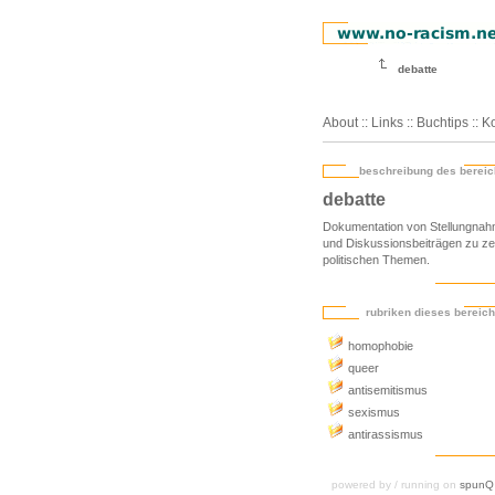
debatte
About
::
Links
::
Buchtips
::
Ko
beschreibung des berei
debatte
Dokumentation von Stellungna
und Diskussionsbeiträgen zu ze
politischen Themen.
rubriken dieses bereic
homophobie
queer
antisemitismus
sexismus
antirassismus
powered by / running on
spunQ