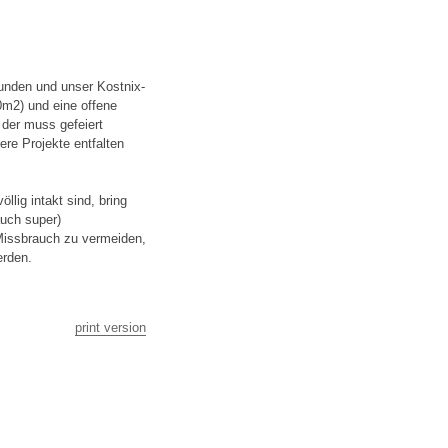
funden und unser Kostnix-
20m2) und eine offene
d der muss gefeiert
re Projekte entfalten
llig intakt sind, bring
auch super)
Missbrauch zu vermeiden,
erden.
print version