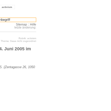
activism
Sitemap
::
Hilfe
letzte änderung:
Rubrik: activism
Thema: 0aaa nicht zugeordnet
4. Juni 2005 im
.S. (Zentagasse 26, 1050