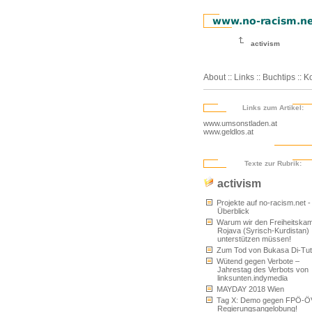
activism
About
::
Links
::
Buchtips
::
Ko
Links zum Artikel:
www.umsonstladen.at
www.geldlos.at
Texte zur Rubrik:
activism
Projekte auf no-racism.net -
Überblick
Warum wir den Freiheitskam
Rojava (Syrisch-Kurdistan)
unterstützen müssen!
Zum Tod von Bukasa Di-Tu
Wütend gegen Verbote –
Jahrestag des Verbots von
linksunten.indymedia
MAYDAY 2018 Wien
Tag X: Demo gegen FPÖ-Ö
Regierungsangelobung!