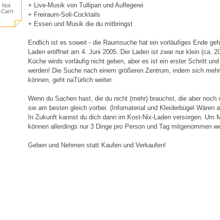
+ Live-Musik von Tullipan und Auflegerei
, Not
 Can't
+ Freiraum-Soli-Cocktails
+ Essen und Musik die du mitbringst
Endlich ist es soweit - die Raumsuche hat ein vorläufiges Ende ge
Laden eröffnet am 4. Juni 2005. Der Laden ist zwar nur klein (ca. 
Küche wirds vorläufig nicht geben, aber es ist ein erster Schritt un
werden! Die Suche nach einem größeren Zentrum, indem sich mehre
können, geht naTürlich weiter.
Wenn du Sachen hast, die du nicht (mehr) brauchst, die aber noch vö
sie am besten gleich vorbei. (Infomaterial und Kleiderbügel Wären 
In Zukunft kannst du dich dann im Kost-Nix-Laden versorgen. Um 
können allerdings nur 3 Dinge pro Person und Tag mitgenommen w
Geben und Nehmen statt Kaufen und Verkaufen!