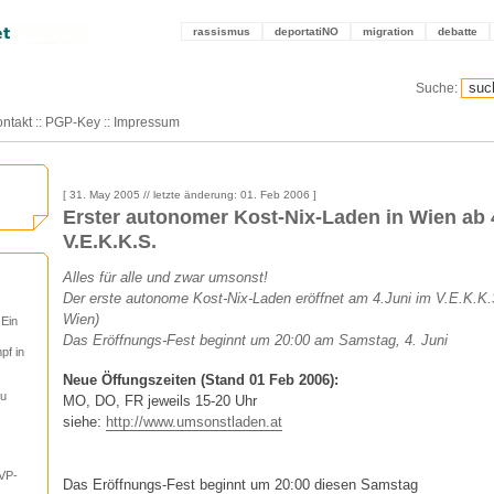
rassismus
deportatiNO
migration
debatte
Suche:
ntakt
::
PGP-Key
::
Impressum
[ 31. May 2005 // letzte änderung: 01. Feb 2006 ]
Erster autonomer Kost-Nix-Laden in Wien ab 
V.E.K.K.S.
Alles für alle und zwar umsonst!
Der erste autonome Kost-Nix-Laden eröffnet am 4.Juni im V.E.K.K
Wien)
 Ein
Das Eröffnungs-Fest beginnt um 20:00 am Samstag, 4. Juni
pf in
Neue Öffungszeiten (Stand 01 Feb 2006):
tu
MO, DO, FR jeweils 15-20 Uhr
siehe:
http://www.umsonstladen.at
VP-
Das Eröffnungs-Fest beginnt um 20:00 diesen Samstag