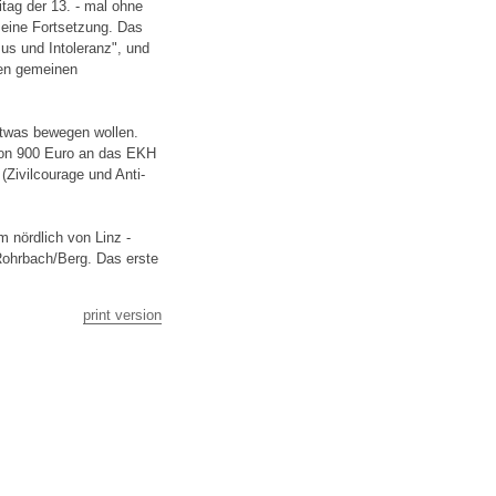
tag der 13. - mal ohne
 seine Fortsetzung. Das
us und Intoleranz", und
nen gemeinen
 etwas bewegen wollen.
von 900 Euro an das EKH
Zivilcourage und Anti-
 nördlich von Linz -
-Rohrbach/Berg. Das erste
print version