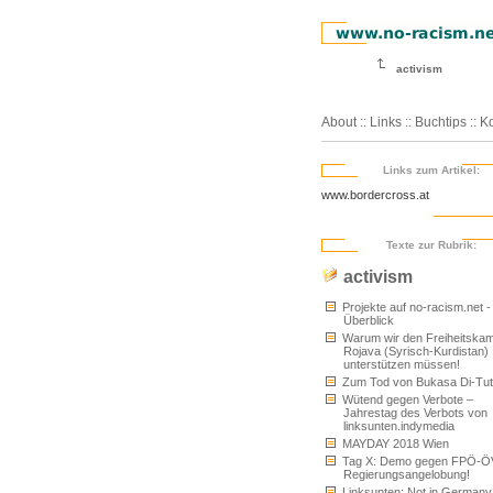
activism
About
::
Links
::
Buchtips
::
Ko
Links zum Artikel:
www.bordercross.at
Texte zur Rubrik:
activism
Projekte auf no-racism.net -
Überblick
Warum wir den Freiheitskam
Rojava (Syrisch-Kurdistan)
unterstützen müssen!
Zum Tod von Bukasa Di-Tu
Wütend gegen Verbote –
Jahrestag des Verbots von
linksunten.indymedia
MAYDAY 2018 Wien
Tag X: Demo gegen FPÖ-Ö
Regierungsangelobung!
Linksunten: Not in Germany