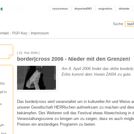
rassismus
deportatiNO
migration
debatte
Suche:
ntakt
::
PGP-Key
::
Impressum
[ 22. Feb 2006 ]
border|cross 2006 - Nieder mit den Grenzen!
Am 8. April 2006 findet das dritte border|c
Erlös kommt dem Verein ZARA zu gute.
 Ein
pf in
Das border|cross wird veranstaltet um in kultureller Art und Weise a
tu
unserer Gesellschaft HERRschen aufmerksam zu machen und dies
bekämpfen. Des Weiteren soll das Festival etwas Abwechslung in 
Veranstaltungsszene zu bringen um zu zeigen, dass es auch möglich
Preisen ein anständiges Programm zu bieten.
VP-
, Not