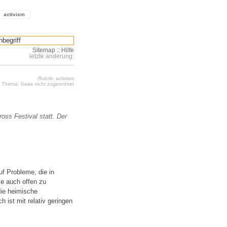
activism
Sitemap
::
Hilfe
letzte änderung:
Rubrik: activism
Thema: 0aaa nicht zugeordnet
ross Festival statt. Der
uf Probleme, die in
e auch offen zu
die heimische
 ist mit relativ geringen