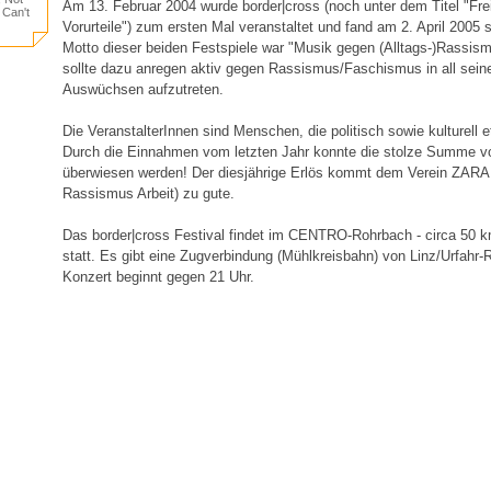
Am 13. Februar 2004 wurde border|cross (noch unter dem Titel "Frei
 Can't
Vorurteile") zum ersten Mal veranstaltet und fand am 2. April 2005
Motto dieser beiden Festspiele war "Musik gegen (Alltags-)Rassism
sollte dazu anregen aktiv gegen Rassismus/Faschismus in all sei
Auswüchsen aufzutreten.
Die VeranstalterInnen sind Menschen, die politisch sowie kulturell
Durch die Einnahmen vom letzten Jahr konnte die stolze Summe 
überwiesen werden! Der diesjährige Erlös kommt dem Verein ZARA (
Rassismus Arbeit) zu gute.
Das border|cross Festival findet im CENTRO-Rohrbach - circa 50 km
statt. Es gibt eine Zugverbindung (Mühlkreisbahn) von Linz/Urfahr
Konzert beginnt gegen 21 Uhr.