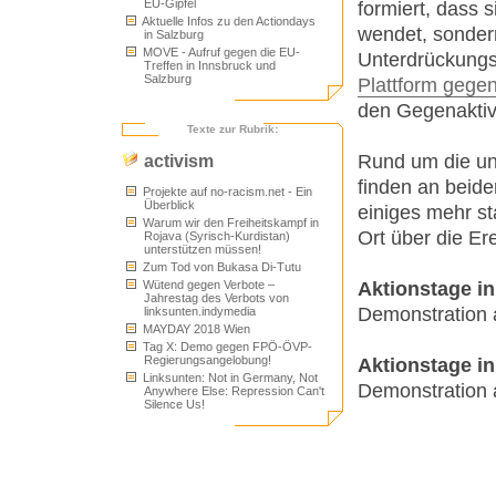
EU-Gipfel
formiert, dass s
Aktuelle Infos zu den Actiondays
wendet, sondern
in Salzburg
MOVE - Aufruf gegen die EU-
Unterdrückungsv
Treffen in Innsbruck und
Salzburg
Plattform gegen
den Gegenaktivi
Texte zur Rubrik:
Rund um die un
activism
finden an beid
Projekte auf no-racism.net - Ein
Überblick
einiges mehr st
Warum wir den Freiheitskampf in
Ort über die Er
Rojava (Syrisch-Kurdistan)
unterstützen müssen!
Zum Tod von Bukasa Di-Tutu
Aktionstage in
Wütend gegen Verbote –
Jahrestag des Verbots von
Demonstration 
linksunten.indymedia
MAYDAY 2018 Wien
Tag X: Demo gegen FPÖ-ÖVP-
Regierungsangelobung!
Aktionstage in
Linksunten: Not in Germany, Not
Demonstration 
Anywhere Else: Repression Can't
Silence Us!