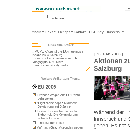
r
activism
About
::
Links
::
Buchtips
::
Kontakt
::
PGP-Key
::
Impressum
Links zum Artikel:
:: MOVE - Against the EU-meetings in
[ 26. Feb 2006 ]
Innsbruck & Salzburg
:: Innsbrucker Komitee zum EU-
Aktionen z
Kriegsgipfel 6./7. März
:: feature auf at.indymedia
Salzburg
Weitere Artikel zum Thema:
EU 2006
Prozess wegen Anti EU Demo
geht weiter...
'Fight racist cops': 4 Monate
Bewährung auf 3 Jahre
Während der Tr
PartnerInnenschaft für mehr
Sicherheit: Die Kolonisierung
Innsbruck und 
schreitet voran...
'Tribunal der Völker'
geben. Es hat 
Auf nach Graz: Actionday gegen