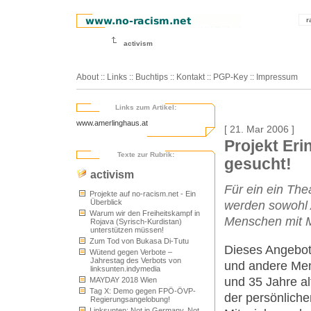
r
activism
About
::
Links
::
Buchtips
::
Kontakt
::
PGP-Key
::
Impressum
Links zum Artikel:
www.amerlinghaus.at
[ 21. Mar 2006 ]
Projekt Eri
Texte zur Rubrik:
gesucht!
activism
Für ein ein The
Projekte auf no-racism.net - Ein
Überblick
werden sowohl 
Warum wir den Freiheitskampf in
Menschen mit M
Rojava (Syrisch-Kurdistan)
unterstützen müssen!
Zum Tod von Bukasa Di-Tutu
Dieses Angebot 
Wütend gegen Verbote –
Jahrestag des Verbots von
und andere Men
linksunten.indymedia
und 35 Jahre al
MAYDAY 2018 Wien
Tag X: Demo gegen FPÖ-ÖVP-
der persönlich
Regierungsangelobung!
Linksunten: Not in Germany, Not