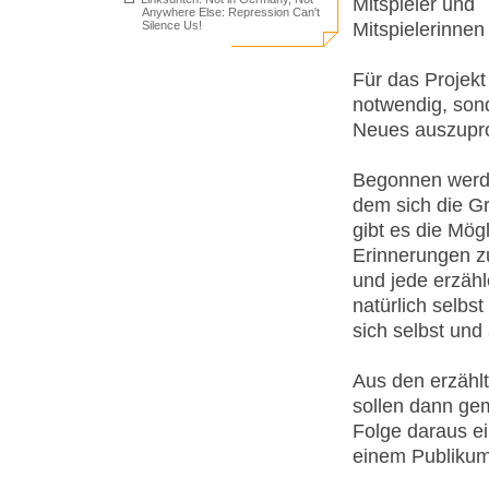
Mitspieler und
Anywhere Else: Repression Can't
Mitspielerinnen
Silence Us!
Für das Projekt
notwendig, sond
Neues auszupro
Begonnen werde
dem sich die Gr
gibt es die Mög
Erinnerungen zu
und jede erzähl
natürlich selb
sich selbst un
Aus den erzähl
sollen dann ge
Folge daraus ei
einem Publikum