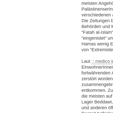
meisten Angehö
PalästinenserIn
verschiedenen 
Die Zeitungen b
Behörden und Mi
"Fatah al-Islam
"eingenistet" u
Hamas wenig Ein
von "Extremist
Laut
:: medico i
EinwohnerInnen
fortwährenden A
zerstört worde
zusammengebro
entkommen. Zu 
die meisten auf
Lager Beddawi,
und anderen öf