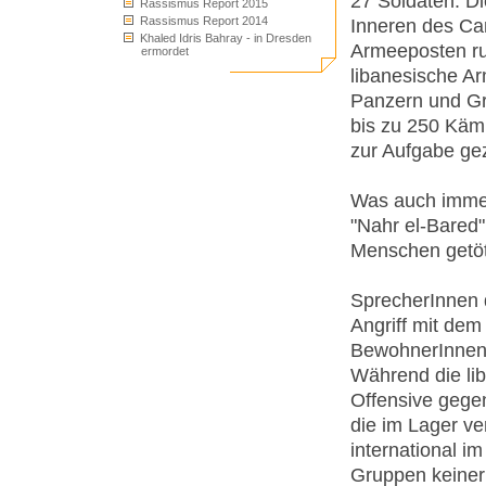
27 Soldaten. D
Rassismus Report 2015
Rassismus Report 2014
Inneren des Ca
Khaled Idris Bahray - in Dresden
Armeeposten ru
ermordet
libanesische Ar
Panzern und Gr
bis zu 250 Kämp
zur Aufgabe g
Was auch immer
"Nahr el-Bared"
Menschen getöt
SprecherInnen d
Angriff mit dem
BewohnerInnen 
Während die li
Offensive gegen
die im Lager ver
international i
Gruppen keinerl