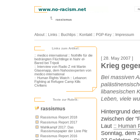
r
rassismus
About
::
Links
::
Buchtips
::
Kontakt
::
PGP-Key
::
Impressum
Links zum Artikel:
:: medico international
:: Nothilfe für die
[ 28. May 2007 ]
bedrängten Flüchtlinge in Nahr el-
Bared bei Tripoli
Krieg gege
:: Interview von Radio Z mit Martin
Glasenapp, dem Nahostexperten von
medico international
Bei massiven An
:: Human Rights Watch
:: Lebanon:
Fighting at Refugee Camp Kills
palästinensisch
Civilians
libanesischen 
Leben, viele wu
Texte zur Rubrik:
rassismus
Hintergrund des
Rassismus Report 2018
zwischen der "F
Rassismus Report 2017
Laut
:: Human 
Wahlkampf 2017: Das
Rassismuspapier der Liste Pilz
Sonntag, dem 20
Rassismus Report 2016