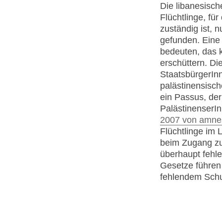
Die libanesisch
Flüchtlinge, f
zuständig ist, 
gefunden. Eine
bedeuten, das 
erschüttern. D
StaatsbürgerIn
palästinensisch
ein Passus, der
PalästinenserIn
2007 von amnest
Flüchtlinge im 
beim Zugang z
überhaupt fehle
Gesetze führen 
fehlendem Schu