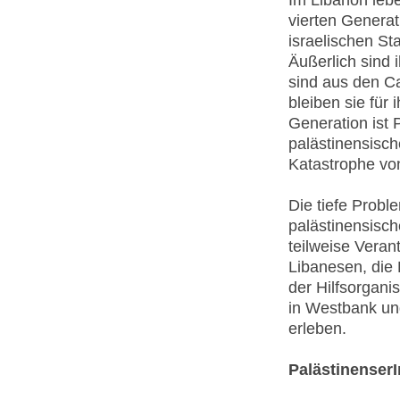
Im Libanon lebe
vierten Generat
israelischen St
Äußerlich sind
sind aus den C
bleiben sie für
Generation ist 
palästinensisch
Katastrophe vo
Die tiefe Probl
palästinensisch
teilweise Verant
Libanesen, die 
der Hilfsorgani
in Westbank und
erleben.
Palästinenser