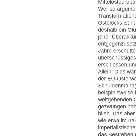
Mittelosteuropa
Wer so argumen
Transformation
Ostblocks ist n
deshalb ein Glü
jener Überakkum
entgegenzusetz
Jahre erschütte
überschüssiges 
erschlossen und
Allein: Dies w
der EU-Osterwe
Schuldenmanage
beispielsweise 
weitgehenden Ö
gezwungen hab
blieb. Das aber 
wie etwa im Irak
imperialistisch
das Bestreben e