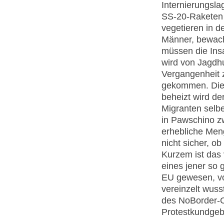
Internierungsla
SS-20-Raketen s
vegetieren in 
Männer, bewach
müssen die Insa
wird von Jagdhu
Vergangenheit
gekommen. Die 
beheizt wird de
Migranten selbe
in Pawschino zw
erhebliche Meng
nicht sicher, ob
Kurzem ist das 
eines jener so
EU gewesen, vo
vereinzelt wuss
des NoBorder-Ca
Protestkundgeb