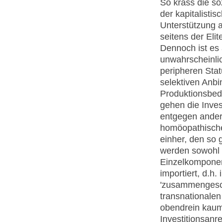
So krass die so
der kapitalistis
Unterstützung a
seitens der Eli
Dennoch ist es
unwahrscheinlic
peripheren Stat
selektiven Anbi
Produktionsbedü
gehen die Inves
entgegen ander
homöopathische
einher, den so 
werden sowohl 
Einzelkomponent
importiert, d.h.
'zusammengesch
transnationale
obendrein kaum 
Investitionsanr