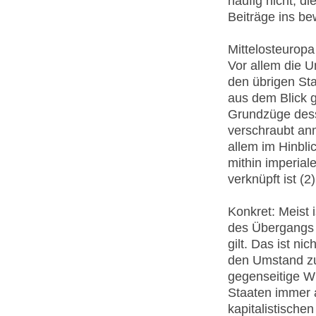
häufig nicht, 
Beiträge ins b
Mittelosteuropa 
Vor allem die U
den übrigen Sta
aus dem Blick 
Grundzüge dess
verschraubt anm
allem im Hinbli
mithin imperial
verknüpft ist (2)
Konkret: Meist 
des Übergangs v
gilt. Das ist ni
den Umstand zu 
gegenseitige W
Staaten immer a
kapitalistische