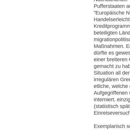
Pufferstaaten a
"Europäische N
Handelserleicht
Kreditprogramme
beteiligten Län
migrationpolitis
Maßnahmen. En
dürfte es gewes
einer breiteren 
gemacht zu hab
Situation all d
irregulären Gre
etliche, welche
Aufgegriffenen
interniert, ein
(statistisch sp
Einreiseversuc
Exemplarisch s