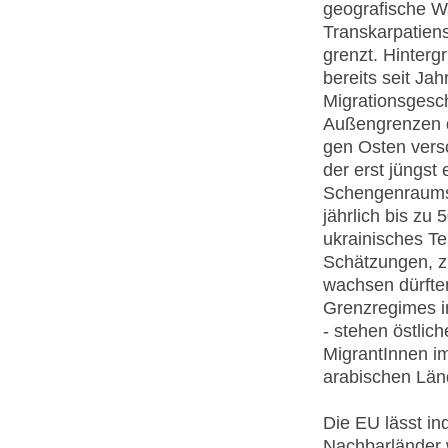
geografische Wa
Transkarpatiens
grenzt. Hintergr
bereits seit Ja
Migrationsgesch
Außengrenzen d
gen Osten vers
der erst jüngst
Schengenraums 
jährlich bis zu
ukrainisches Te
Schätzungen, z
wachsen dürfte
Grenzregimes i
- stehen östlic
MigrantInnen im
arabischen Län
Die EU lässt i
Nachbarländer 