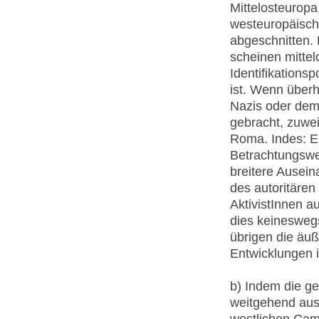
Mittelosteuropa
westeuropäisch
abgeschnitten.
scheinen mitte
Identifikationsp
ist. Wenn überh
Nazis oder de
gebracht, zuwe
Roma. Indes: Ei
Betrachtungswei
breitere Ausei
des autoritären
AktivistInnen 
dies keineswegs
übrigen die äuß
Entwicklungen 
b) Indem die ge
weitgehend aus
westlichen Cam