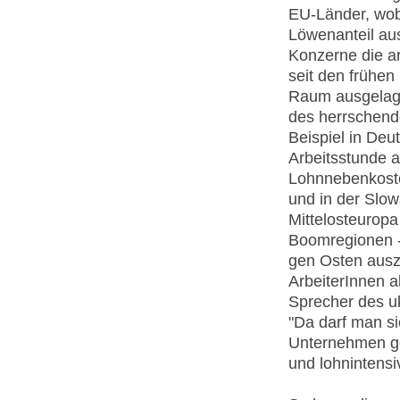
EU-Länder, wobe
Löwenanteil aus
Konzerne die ar
seit den frühe
Raum ausgelager
des herrschend
Beispiel in Deu
Arbeitsstunde 
Lohnnebenkoste
und in der Slow
Mittelosteuropa
Boomregionen - 
gen Osten auszu
ArbeiterInnen a
Sprecher des u
"Da darf man si
Unternehmen geht
und lohnintensiv