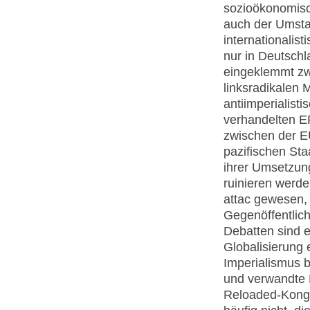
sozioökonomisc
auch der Umst
internationalis
nur in Deutschl
eingeklemmt zw
linksradikalen 
antiimperialisti
verhandelten E
zwischen der EU
pazifischen Sta
ihrer Umsetzun
ruinieren werde
attac gewesen,
Gegenöffentlich
Debatten sind e
Globalisierung 
Imperialismus 
und verwandte F
Reloaded-Kongr