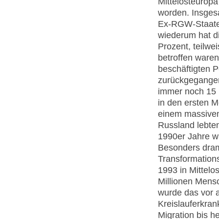
Mittelosteuropa
worden. Insgesa
Ex-RGW-Staate
wiederum hat di
Prozent, teilwe
betroffen waren
beschäftigten 
zurückgegangen.
immer noch 15 P
in den ersten 
einem massiven
Russland lebten
1990er Jahre w
Besonders dram
Transformation
1993 in Mittelo
Millionen Mens
wurde das vor a
Kreislauferkran
Migration bis h