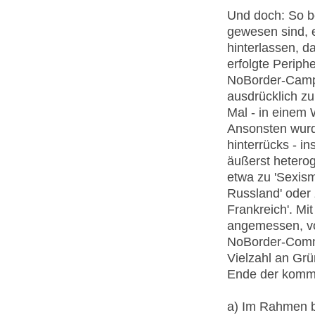
Und doch: So be
gewesen sind, 
hinterlassen, d
erfolgte Periph
NoBorder-Camps 
ausdrücklich zu
Mal - in einem 
Ansonsten wurd
hinterrücks - in
äußerst hetero
etwa zu 'Sexism
Russland' oder 
Frankreich'. Mi
angemessen, vo
NoBorder-Commu
Vielzahl an Grü
Ende der kommu
a) Im Rahmen 