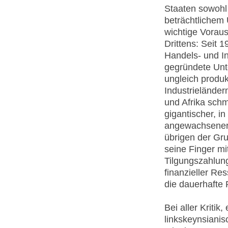
Staaten sowohl
beträchtlichem 
wichtige Vorauss
Drittens: Seit 
Handels- und I
gegründete Unt
ungleich produ
Industrieländer
und Afrika schm
gigantischer, i
angewachsener 
übrigen der Gru
seine Finger mi
Tilgungszahlung
finanzieller Re
die dauerhafte 
Bei aller Kriti
linkskeynsianis