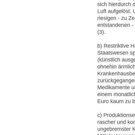
sich hierdurch 
Luft aufgelöst.
riesigen - zu Ze
entstandenen - 
(3).
b) Restriktive H
Staatswesen spa
(künstlich ausg
ohnehin ärmlich
Krankenhausbet
zurückgegangen
Medikamente un
einem monatlic
Euro kaum zu be
c) Produktionse
rascher und ko
ungebremster K