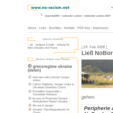
r
deportatiNO
noborder action
noborder action 2007
About
::
Links
::
Buchtips
::
Kontakt
::
PGP-Key
::
Impressum
interne verweise
:: ak - analyse & kritik - zeitung für
[ 29. Feb 2008 ]
linke Debatte und Praxis
Ließ NoBor
Weitere Artikel zum Thema:
grenzregime ukraine
(de/en)
Interview with a former hunger
striker
Call for Solidarity: Hunger strike in
Ukrainian Detention Centre
Extradition Impossible =
Immediate Release!
gehen.
Access to Protection Denied -
Refoulement Report Ukraine
We are in danger
Peripherie
Ukraine: Flüchtlingsabwehr im
Osten