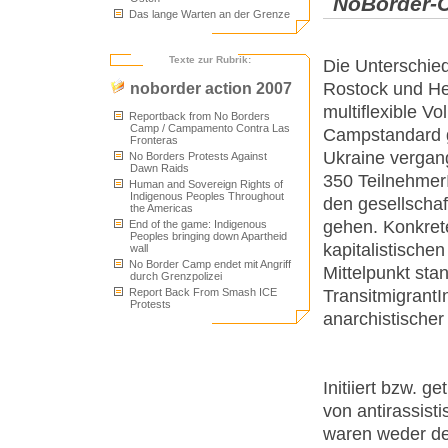
NoBorder-C
Das lange Warten an der Grenze
Texte zur Rubrik:
Die Unterschie
Rostock und He
noborder action 2007
multiflexible V
Reportback from No Borders
Camp / Campamento Contra Las
Campstandard g
Fronteras
Ukraine vergan
No Borders Protests Against
Dawn Raids
350 Teilnehmer
Human and Sovereign Rights of
Indigenous Peoples Throughout
den gesellschaf
the Americas
gehen. Konkrete
End of the game: Indigenous
Peoples bringing down Apartheid
kapitalistische
wall
No Border Camp endet mit Angriff
Mittelpunkt sta
durch Grenzpolizei
Transitmigrant
Report Back From Smash ICE
Protests
anarchistischer
Initiiert bzw.
von antirassis
waren weder der