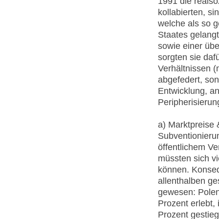
1991 die reals
kollabierten, s
welche als so g
Staates gelangt
sowie einer üb
sorgten sie daf
Verhältnissen 
abgefedert, son
Entwicklung, a
Peripherisierun
a) Marktpreise
Subventionieru
öffentlichem Ve
müssten sich vi
können. Konse
allenthalben ge
gewesen: Polen
Prozent erlebt,
Prozent gestieg