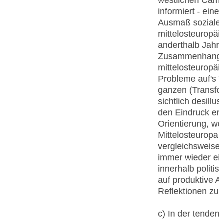
informiert - ei
Ausmaß soziale
mittelosteurop
anderthalb Jahr
Zusammenhang a
mittelosteuropä
Probleme auf's 
ganzen (Transfo
sichtlich desil
den Eindruck er
Orientierung, w
Mittelosteurop
vergleichsweise
immer wieder ei
innerhalb politi
auf produktive
Reflektionen z
c) In der tend