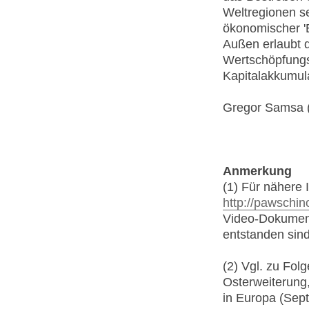
Weltregionen se
ökonomischer 'E
Außen erlaubt d
Wertschöpfungsk
Kapitalakkumula
Gregor Samsa 
Anmerkung
(1) Für nähere
http://pawschino
Video-Dokumen
entstanden sin
(2) Vgl. zu Fo
Osterweiterung
in Europa (Sep