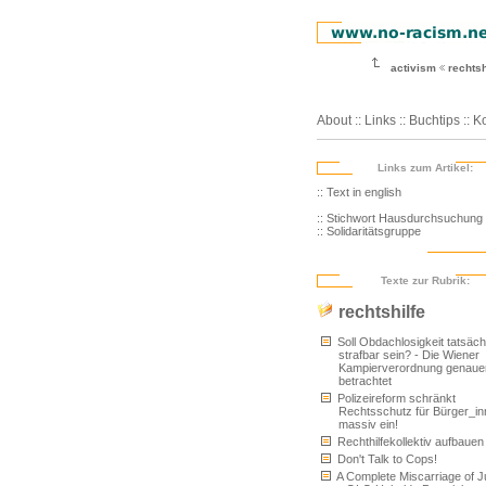
activism
rechtsh
About
::
Links
::
Buchtips
::
Ko
Links zum Artikel:
:: Text in english
:: Stichwort Hausdurchsuchung
:: Solidaritätsgruppe
Texte zur Rubrik:
rechtshilfe
Soll Obdachlosigkeit tatsäch
strafbar sein? - Die Wiener
Kampierverordnung genaue
betrachtet
Polizeireform schränkt
Rechtsschutz für Bürger_i
massiv ein!
Rechthilfekollektiv aufbauen
Don't Talk to Cops!
A Complete Miscarriage of J