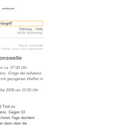
activism
Sitemap
::
Hilfe
letzte änderung:
Rubrik: rechtshilfe
Thema: 0aaa nicht zugeordnet
ionswelle
 ca. 07:00 Uhr
s. Einige der teilweise
mit gezogenen Waffen in
Mai 2008 um 10:00 Uhr
 Tirol zu
üros. Gegen 10
ächsten Tage der/dem
er dann über die