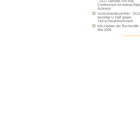
- OLG Upholds Pre-trial
Confinement for Animal Righ
Activists!
Justizskandal perfekt - OL
bestätigt U-Haft gegen
TierrechtsaktivistInnen!
Info-Update der Rechtshilfe 
Mai 2008