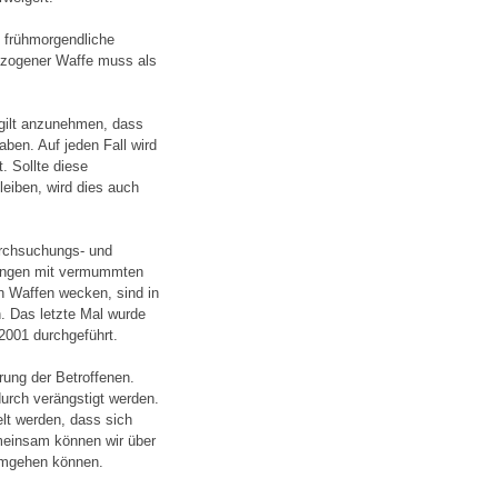
 frühmorgendliche
ogener Waffe muss als
s gilt anzunehmen, dass
ben. Auf jeden Fall wird
. Sollte diese
leiben, wird dies auch
urchsuchungs- und
hungen mit vermummten
 Waffen wecken, sind in
n. Das letzte Mal wurde
001 durchgeführt.
rung der Betroffenen.
urch verängstigt werden.
elt werden, dass sich
emeinsam können wir über
 umgehen können.