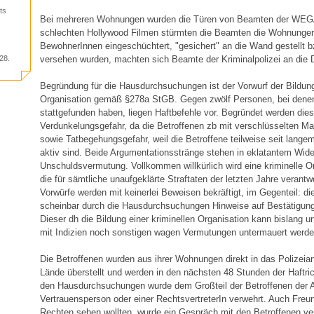
ts
Bei mehreren Wohnungen wurden die Türen von Beamten der WEGA 
G
schlechten Hollywood Filmen stürmten die Beamten die Wohnungen
BewohnerInnen eingeschüchtert, "gesichert" an die Wand gestellt 
versehen wurden, machten sich Beamte der Kriminalpolizei an die
28.
Begründung für die Hausdurchsuchungen ist der Vorwurf der Bildung
Organisation gemäß §278a StGB. Gegen zwölf Personen, bei den
stattgefunden haben, liegen Haftbefehle vor. Begründet werden dies
Verdunkelungsgefahr, da die Betroffenen zb mit verschlüsselten M
sowie Tatbegehungsgefahr, weil die Betroffene teilweise seit lange
aktiv sind. Beide Argumentationsstränge stehen in eklatantem Wide
Unschuldsvermutung. Vollkommen willkürlich wird eine kriminelle Or
die für sämtliche unaufgeklärte Straftaten der letzten Jahre verantw
Vorwürfe werden mit keinerlei Beweisen bekräftigt, im Gegenteil: di
scheinbar durch die Hausdurchsuchungen Hinweise auf Bestätigung
Dieser dh die Bildung einer kriminellen Organisation kann bislang 
mit Indizien noch sonstigen wagen Vermutungen untermauert werde
Die Betroffenen wurden aus ihrer Wohnungen direkt in das Polizei
Lände überstellt und werden in den nächsten 48 Stunden der Haftric
den Hausdurchsuchungen wurde dem Großteil der Betroffenen der An
Vertrauensperson oder einer RechtsvertreterIn verwehrt. Auch Fre
Rechten sehen wollten, wurde ein Gespräch mit den Betroffenen ver