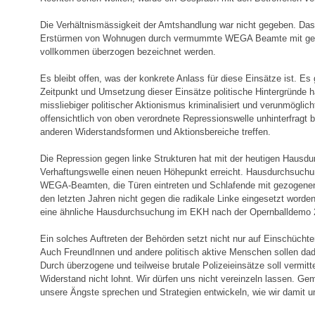
Die Verhältnismässigkeit der Amtshandlung war nicht gegeben. Das
Erstürmen von Wohnugen durch vermummte WEGA Beamte mit gez
vollkommen überzogen bezeichnet werden.
Es bleibt offen, was der konkrete Anlass für diese Einsätze ist. E
Zeitpunkt und Umsetzung dieser Einsätze politische Hintergründe ha
missliebiger politischer Aktionismus kriminalisiert und verunmöglicht
offensichtlich von oben verordnete Repressionswelle unhinterfragt b
anderen Widerstandsformen und Aktionsbereiche treffen.
Die Repression gegen linke Strukturen hat mit der heutigen Hausd
Verhaftungswelle einen neuen Höhepunkt erreicht. Hausdurchsuc
WEGA-Beamten, die Türen eintreten und Schlafende mit gezogenen
den letzten Jahren nicht gegen die radikale Linke eingesetzt worde
eine ähnliche Hausdurchsuchung im EKH nach der Opernballdemo 2
Ein solches Auftreten der Behörden setzt nicht nur auf Einschüchte
Auch FreundInnen und andere politisch aktive Menschen sollen dad
Durch überzogene und teilweise brutale Polizeieinsätze soll vermitt
Widerstand nicht lohnt. Wir dürfen uns nicht vereinzeln lassen. G
unsere Ängste sprechen und Strategien entwickeln, wie wir damit