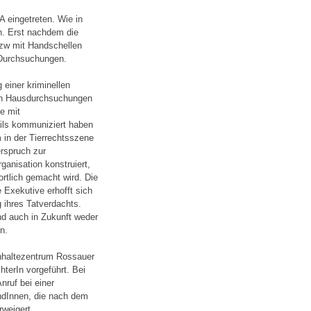
eingetreten. Wie in
. Erst nachdem die
bzw mit Handschellen
 Durchsuchungen.
 einer kriminellen
en Hausdurchsuchungen
e mit
ails kommuniziert haben
m in der Tierrechtsszene
rspruch zur
ganisation konstruiert,
ortlich gemacht wird. Die
e Exekutive erhofft sich
 ihres Tatverdachts.
und auch in Zukunft weder
n.
anhaltezentrum Rossauer
hterIn vorgeführt. Bei
ruf bei einer
undInnen, die nach dem
weigert.