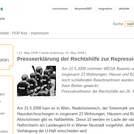
rassismus
deportatiNO
migration
debatte
ilfe
Suche:
ntakt
::
PGP-Key
::
Impressum
[ 21. May 2008 // letzte änderung: 22. May 2008 ]
Presseerklärung der Rechtshilfe zur Repress
(PDF)
Am 21.5.2008 stürmten WEGA Beamte um
insgesamt 23 Wohnungen, Häuser und Büro
noch schlafenden BewohnerInnen wurden 
ihren Betten geweckt.
Pressekonferenz der Rechtshilfe am 26. 
lich
r
Am 21.5.2008 kam es in Wien, Niederösterreich, der Steiermark und
Hausdurchsuchungen in insgesamt 23 Wohnungen, Häusern und B
nnen
AktivistInnen gibt es Haftbefehle. Diese 10 werden im Laufe der n
HaftrichterIn am Landesgericht in Wiener Neustadt vorgeführt, die/d
Verhängung der U-Haft entscheiden wird.
ustice