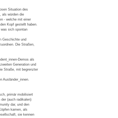
losen Situation des
, als würden die
n - welche mit einer
 den Kopf gestellt haben.
, was sich spontan
n Geschichte und
zuordnen. Die Straßen,
udent_innen-Demos als
 zweiten Generation und
ie Straße, mit begrenzter
en Ausländer_innen.
h, primär mobilisiert
 der (auch radikalen)
mmunity dar, und den
 Köpfen kamen, als
esellschaft, sie kennen