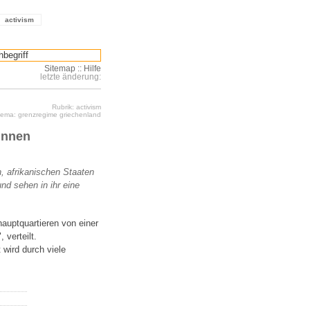
activism
Sitemap
::
Hilfe
letzte änderung:
Rubrik: activism
ema: grenzregime griechenland
Innen
, afrikanischen Staaten
und sehen in ihr eine
auptquartieren von einer
 verteilt.
 wird durch viele