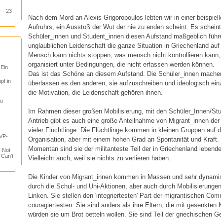
 - 23
Nach dem Mord an Alexis Grigoropoulos lebten wir in einer beispiel
Aufruhrs, ein Ausstoß der Wut der nie zu enden scheint. Es scheint
Schüler_innen und Student_innen diesen Aufstand maßgeblich führe
unglaublichen Leidenschaft die ganze Situation in Griechenland auf
Mensch kann nichts stoppen, was mensch nicht kontrollieren kann
organisiert unter Bedingungen, die nicht erfassen werden können.
 Ein
Das ist das Schöne an diesem Aufstand. Die Schüler_innen mache
pf in
überlassen es den anderen, sie aufzuschreiben und ideologisch ein
die Motivation, die Leidenschaft gehören ihnen.
tu
Im Rahmen dieser großen Mobilisierung, mit den Schüler_Innen/St
Antrieb gibt es auch eine große Anteilnahme von Migrant_innen der
vieler Flüchtlinge. Die Flüchtlinge kommen in kleinen Gruppen auf d
VP-
Organisation, aber mit einem hohen Grad an Spontanität und Kraft.
Momentan sind sie der militanteste Teil der in Griechenland lebend
, Not
 Can't
Vielleicht auch, weil sie nichts zu verlieren haben.
Die Kinder von Migrant_innen kommen in Massen und sehr dynamisc
durch die Schul- und Uni-Aktionen, aber auch durch Mobilisierungen
Linken. Sie stellen den 'integriertesten' Part der migrantischen Co
couragiertesten. Sie sind anders als ihre Eltern, die mit gesenkten
würden sie um Brot betteln wollen. Sie sind Teil der griechischen G