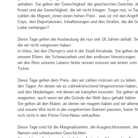
anhalten. Sie gelten der 'Gerechtigkeit' der griechischen Gerichte, 
Knast und der Gerechtigkeit, die wir nicht kriegen. Sogar nun, in T
zahlen die Migrant_innen einen hohen Preis - was ist mit den Angri
Cops, den Deportationen, Inhaftierungen und den Strafen, die die Ger
Liebe verhängen?
Diese Tage gelten der Ausbeutung die nun seit 18 Jahren anhält. S
die wir nicht vergessen haben:
in Volos, bei den Olympics und in der Stadt Amaliade. Sie gelten 
unserer Eltern, der Schwarzarbeit und den endlosen Versetzungen. 
wir den Rest unseres Lebens hinter rennen müssen wie einem vom 
Ticket.
Diese Tage gelten dem Preis, den wir zahlen müssen um zu leben, z
den Tagen. An denen wir es zähneknirschend hingenommen haben, g
und den Niederlagen, mit denen wir kämpfen mussten. Sie gelten all
reagierten, auch wenn wir alle Gründe der Welt dazu gehabt hätten.
Sie gelten all den Malen, an denen wir reagiert haben und wir allei
und unsere Wut nicht in die vorgeformten Bahnen passten, keine 
sich nicht in den Prime-Time-News verkauften.
Diese Tage sind für die Marginalisierten, die Ausgeschlossenen, di
Namen und unbekannten Geschichten.