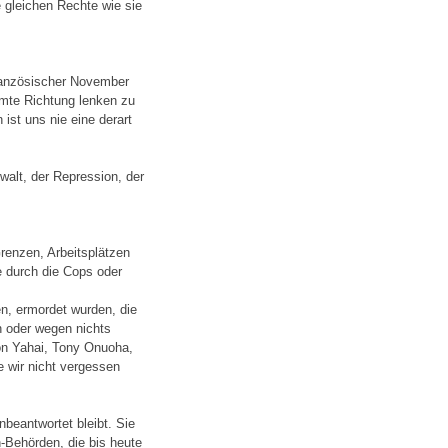
e gleichen Rechte wie sie
 französischer November
mmte Richtung lenken zu
ist uns nie eine derart
walt, der Repression, der
Grenzen, Arbeitsplätzen
e durch die Cops oder
en, ermordet wurden, die
en oder wegen nichts
son Yahai, Tony Onuoha,
 wir nicht vergessen
nbeantwortet bleibt. Sie
Behörden, die bis heute