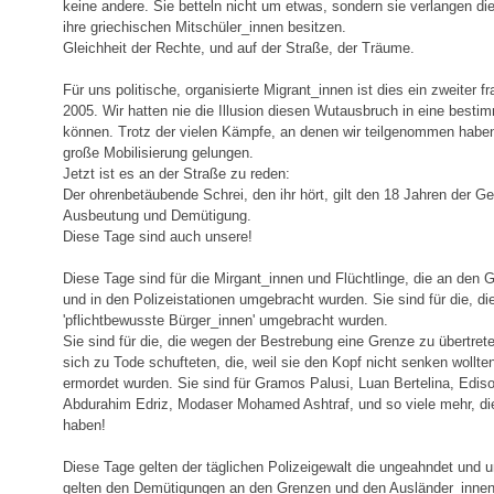
keine andere. Sie betteln nicht um etwas, sondern sie verlangen di
ihre griechischen Mitschüler_innen besitzen.
Gleichheit der Rechte, und auf der Straße, der Träume.
Für uns politische, organisierte Migrant_innen ist dies ein zweiter
2005. Wir hatten nie die Illusion diesen Wutausbruch in eine besti
können. Trotz der vielen Kämpfe, an denen wir teilgenommen haben 
große Mobilisierung gelungen.
Jetzt ist es an der Straße zu reden:
Der ohrenbetäubende Schrei, den ihr hört, gilt den 18 Jahren der Ge
Ausbeutung und Demütigung.
Diese Tage sind auch unsere!
Diese Tage sind für die Mirgant_innen und Flüchtlinge, die an den 
und in den Polizeistationen umgebracht wurden. Sie sind für die, di
'pflichtbewusste Bürger_innen' umgebracht wurden.
Sie sind für die, die wegen der Bestrebung eine Grenze zu übertret
sich zu Tode schufteten, die, weil sie den Kopf nicht senken wollt
ermordet wurden. Sie sind für Gramos Palusi, Luan Bertelina, Edi
Abdurahim Edriz, Modaser Mohamed Ashtraf, und so viele mehr, die
haben!
Diese Tage gelten der täglichen Polizeigewalt die ungeahndet und u
gelten den Demütigungen an den Grenzen und den Ausländer_innen-