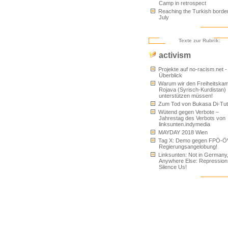
Camp in retrospect
Reaching the Turkish border
July
Texte zur Rubrik:
activism
Projekte auf no-racism.net -
Überblick
Warum wir den Freiheitskam
Rojava (Syrisch-Kurdistan)
unterstützen müssen!
Zum Tod von Bukasa Di-Tu
Wütend gegen Verbote –
Jahrestag des Verbots von
linksunten.indymedia
MAYDAY 2018 Wien
Tag X: Demo gegen FPÖ-Ö
Regierungsangelobung!
Linksunten: Not in Germany
Anywhere Else: Repression
Silence Us!