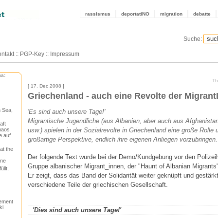
rassismus
deportatiNO
migration
debatte
Suche:
ntakt
::
PGP-Key
::
Impressum
ma:
Th
[ 17. Dec 2008 ]
Griechenland - auch eine Revolte der Migrant
 Sea,
'Es sind auch unsere Tage!'
Migrantische Jugendliche (aus Albanien, aber auch aus Afghanistan
aft
haos
usw.) spielen in der Sozialrevolte in Griechenland eine große Rolle 
e auf
großartige Perspektive, endlich ihre eigenen Anliegen vorzubringen.
at the
Der folgende Text wurde bei der Demo/Kundgebung vor den Polizeih
one
Gruppe albanischer Migrant_innen, der "Haunt of Albanian Migrants",
llt,
Er zeigt, dass das Band der Solidarität weiter geknüpft und gestärkt
verschiedene Teile der griechischen Gesellschaft.
tement
ki
'Dies sind auch unsere Tage!'