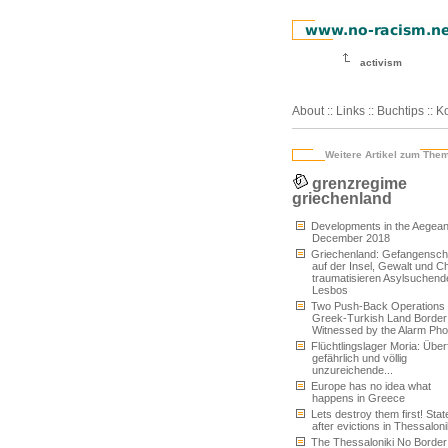
activism
About
::
Links
::
Buchtips
::
Ko
Weitere Artikel zum The
grenzregime
griechenland
Developments in the Aegean
December 2018
Griechenland: Gefangensch
auf der Insel, Gewalt und C
traumatisieren Asylsuchend
Lesbos
Two Push-Back Operations 
Greek-Turkish Land Border
Witnessed by the Alarm Ph
Flüchtlingslager Moria: Überfü
gefährlich und völlig
unzureichende...
Europe has no idea what
happens in Greece
Lets destroy them first! Sta
after evictions in Thessaloni
The Thessaloniki No Border