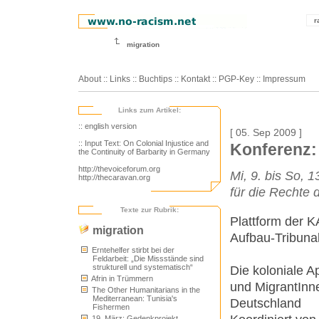
r
migration
About
::
Links
::
Buchtips
::
Kontakt
::
PGP-Key
::
Impressum
Links zum Artikel:
:: english version
[ 05. Sep 2009 ]
:: Input Text: On Colonial Injustice and
Konferenz: 
the Continuity of Barbarity in Germany
http://thevoiceforum.org
Mi, 9. bis So,
http://thecaravan.org
für die Rechte 
Texte zur Rubrik:
Plattform der 
migration
Aufbau-Tribuna
Erntehelfer stirbt bei der
Feldarbeit: „Die Missstände sind
strukturell und systematisch“
Die koloniale A
Afrin in Trümmern
und MigrantInne
The Other Humanitarians in the
Mediterranean: Tunisia's
Deutschland
Fishermen
19. März: Gedenkprojekt