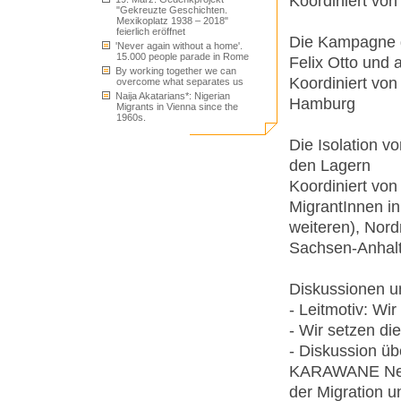
Koordiniert vo
"Gekreuzte Geschichten.
Mexikoplatz 1938 – 2018"
feierlich eröffnet
Die Kampagne g
'Never again without a home'.
15.000 people parade in Rome
Felix Otto und 
By working together we can
Koordiniert v
overcome what separates us
Naija Akatarians*: Nigerian
Hamburg
Migrants in Vienna since the
1960s.
Die Isolation vo
den Lagern
Koordiniert vo
MigrantInnen in
weiteren), Nor
Sachsen-Anhalt
Diskussionen u
- Leitmotiv: Wir
- Wir setzen die
- Diskussion ü
KARAWANE Netzw
der Migration u