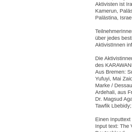
Aktivisten ist I
Kamerun, Paläst
Palästina, Israe
TeilnehmerInne
über jedes bes
AktivistInnen in
Die Aktivistinn
des KARAWANE-
Aus Bremen: Su
Yufuyi, Mai Za
Marke / Dessau
Ardehali, aus F
Dr. Magsud Aga
Tawfik Lbebidy
Einen Inputtext 
Input text: Th