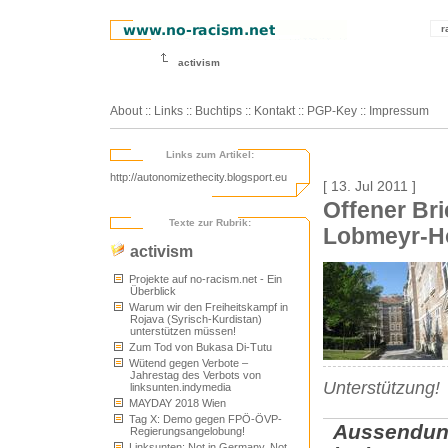
r
activism
About
::
Links
::
Buchtips
::
Kontakt
::
PGP-Key
::
Impressum
Links zum Artikel:
http://autonomizethecity.blogsport.eu
[ 13. Jul 2011 ]
Offener Bri
Texte zur Rubrik:
Lobmeyr-H
activism
Projekte auf no-racism.net - Ein
Überblick
Warum wir den Freiheitskampf in
Rojava (Syrisch-Kurdistan)
unterstützen müssen!
Zum Tod von Bukasa Di-Tutu
Wütend gegen Verbote –
Jahrestag des Verbots von
Unterstützung!
linksunten.indymedia
MAYDAY 2018 Wien
Tag X: Demo gegen FPÖ-ÖVP-
Aussendun
Regierungsangelobung!
Linksunten: Not in Germany, Not