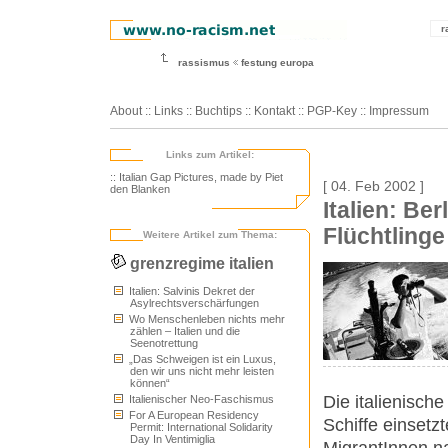
r
rassismus
festung europa
About
::
Links
::
Buchtips
::
Kontakt
::
PGP-Key
::
Impressum
Links zum Artikel:
:: Italian Gap Pictures, made by Piet
[ 04. Feb 2002 ]
den Blanken
Italien: Be
Flüchtlinge
Weitere Artikel zum Thema:
grenzregime italien
Italien: Salvinis Dekret der
Asylrechtsverschärfungen
Wo Menschenleben nichts mehr
zählen – Italien und die
Seenotrettung
„Das Schweigen ist ein Luxus,
den wir uns nicht mehr leisten
können“
Die italienisch
Italienischer Neo-Faschismus
For A European Residency
Schiffe einsetz
Permit: International Solidarity
Day In Ventimiglia
MigrantInnen na