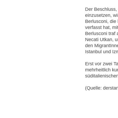
Der Beschluss,
einzusetzen, wi
Berlusconi, die
verfasst hat, mi
Berlusconi tra
Necati Utkan, u
den MigrantInn
Istanbul und Iz
Erst vor zwei T
mehrheitlich ku
süditalienische
(Quelle: dersta