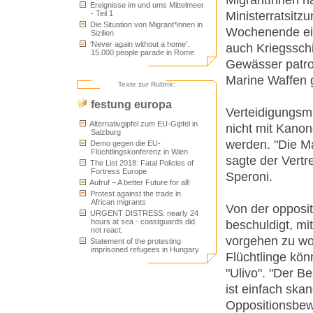
Ereignisse im und ums Mittelmeer
Ministerratsitz
- Teil 1
Die Situation von Migrant*innen in
Wochenende ein
Sizilien
'Never again without a home'.
auch Kriegsschi
15.000 people parade in Rome
Gewässer patrou
Marine Waffen g
Texte zur Rubrik:
festung europa
Verteidigungsmi
Alternativgipfel zum EU-Gipfel in
nicht mit Kano
Salzburg
werden. "Die Ma
Demo gegen die EU-
Flüchtlingskonferenz in Wien
sagte der Vertr
The List 2018: Fatal Policies of
Fortress Europe
Speroni.
Aufruf – A better Future for all!
Protest against the trade in
African migrants
Von der opposit
URGENT DISTRESS: nearly 24
hours at sea - coastguards did
beschuldigt, m
not react.
vorgehen zu wol
Statement of the protesting
imprisoned refugees in Hungary
Flüchtlinge kön
"Ulivo". "Der B
ist einfach ska
Oppositionsbew