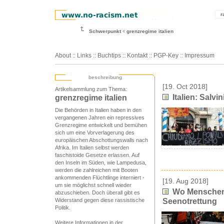
r
Schwerpunkt
grenzregime italien
About
::
Links
::
Buchtips
::
Kontakt
::
PGP-Key
::
Impressum
beschreibung
[19. Oct 2018]
Artikelsammlung zum Thema:
Italien: Salv
grenzregime italien
Die Behörden in Italien haben in den
vergangenen Jahren ein repressives
Grenzregime entwickelt und bemühen
sich um eine Vorverlagerung des
europäischen Abschottungswalls nach
Afrika. Im Italien selbst werden
faschistoide Gesetze erlassen. Auf
den Inseln im Süden, wie Lampedusa,
werden die zahlreichen mit Booten
ankommenden Flüchtlinge interniert -
[19. Aug 2018]
um sie möglichst schnell wieder
Wo Menschenle
abzuschieben. Doch überall gibt es
Seenotrettung
Widerstand gegen diese rassistische
Politik.
Weitere Informationen in der