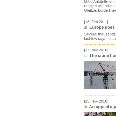
5000 Ankünfte von F
reagiert wie übli
Gleitze, borderlin
[18. Feb 2011]
Europe does n
Several thousands 
last few days to L
[17. Nov 2010]
The crane hun
[15. Nov 2010]
An appeal again