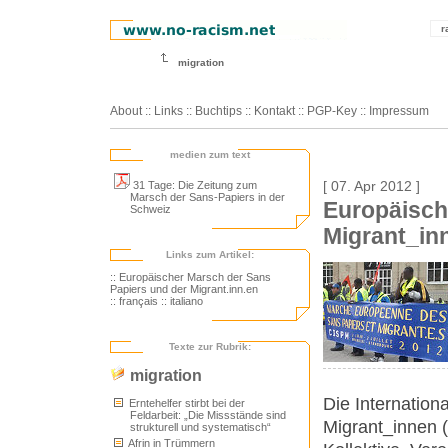
r
migration
About
::
Links
::
Buchtips
::
Kontakt
::
PGP-Key
::
Impressum
medien zum text
31 Tage: Die Zeitung zum
[ 07. Apr 2012 ]
Marsch der Sans-Papiers in der
Europäisch
Schweiz
Migrant_in
Links zum Artikel:
:: Europäischer Marsch der Sans
Papiers und der Migrant.inn.en
:: français
:: italiano
Texte zur Rubrik:
migration
Die Internation
Erntehelfer stirbt bei der
Feldarbeit: „Die Missstände sind
Migrant_innen (
strukturell und systematisch“
Afrin in Trümmern