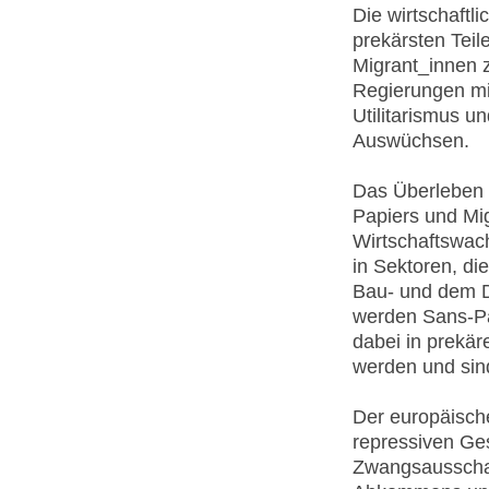
Die wirtschaftli
prekärsten Teil
Migrant_innen z
Regierungen mi
Utilitarismus 
Auswüchsen.
Das Überleben 
Papiers und Mi
Wirtschaftswac
in Sektoren, di
Bau- und dem D
werden Sans-Papi
dabei in prekär
werden und sind
Der europäische
repressiven Ges
Zwangsausschaf