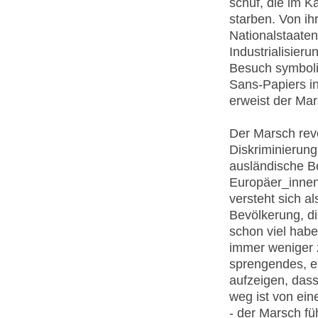
schuf, die im 
starben. Von ih
Nationalstaaten
Industrialisier
Besuch symboli
Sans-Papiers i
erweist der Ma
Der Marsch revo
Diskriminierung
ausländische B
Europäer_innen
versteht sich a
Bevölkerung, di
schon viel hab
immer weniger z
sprengendes, ei
aufzeigen, das
weg ist von ein
- der Marsch f