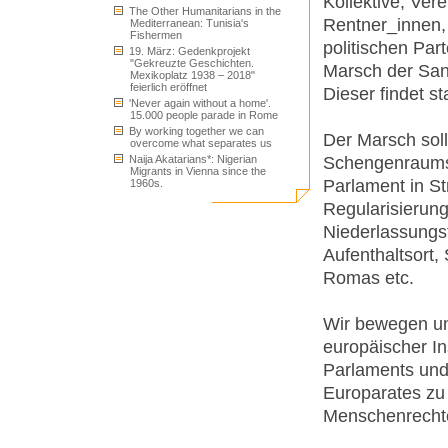
Kollektive, Ve
The Other Humanitarians in the
Rentner_innen,
Mediterranean: Tunisia's
Fishermen
politischen Pa
19. März: Gedenkprojekt
"Gekreuzte Geschichten.
Marsch der San
Mexikoplatz 1938 – 2018"
feierlich eröffnet
Dieser findet st
'Never again without a home'.
15.000 people parade in Rome
By working together we can
Der Marsch sol
overcome what separates us
Schengenraums
Naija Akatarians*: Nigerian
Migrants in Vienna since the
Parlament in St
1960s.
Regularisierun
Niederlassungsf
Aufenthaltsort,
Romas etc.
Wir bewegen uns
europäischer I
Parlaments und
Europarates zu
Menschenrechte