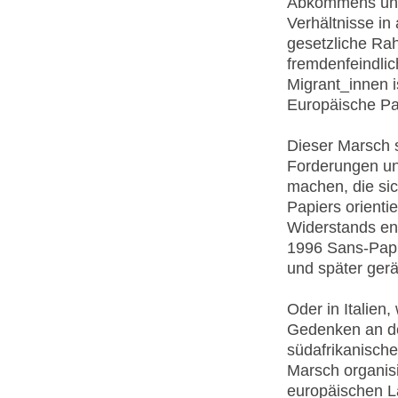
Abkommens und 
Verhältnisse in
gesetzliche Rah
fremdenfeindlic
Migrant_innen i
Europäische Pa
Dieser Marsch s
Forderungen un
machen, die si
Papiers orienti
Widerstands ent
1996 Sans-Papie
und später ger
Oder in Italien
Gedenken an de
südafrikanische
Marsch organisi
europäischen L