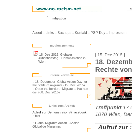
r
migration
About
::
Links
::
Buchtips
::
Kontakt
::
PGP-Key
::
Impressum
medien zum text
18. Dez 2015: Globaler
[ 15. Dec 2015 ]
Aktiontionstag - Demonstration in
18. Dezembe
Wien
Rechte von
interne verweise
:: 18. December: Global Action Day for
the rights of migrants (15. Dec 2015)
:: Open the borders! Migrate to live non
die! (08. Dec 2015)
Links zum Artikel:
Treffpunkt
17 U
Aufruf zur Demonstration @ facebook:
1070 Wien, De
:: hier
:: Global Migrants Action - Accion
Aufruf zur
Global de Migrantes