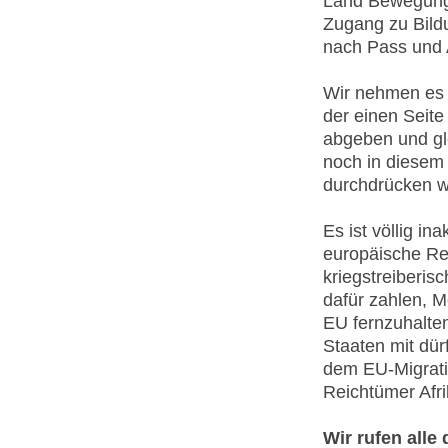
Land Bewegungs
Zugang zu Bild
nach Pass und A
Wir nehmen es n
der einen Seite
abgeben und gl
noch in diesem 
durchdrücken w
Es ist völlig i
europäische Re
kriegstreiberis
dafür zahlen, 
EU fernzuhalte
Staaten mit dür
dem EU-Migrati
Reichtümer Afr
Wir rufen all