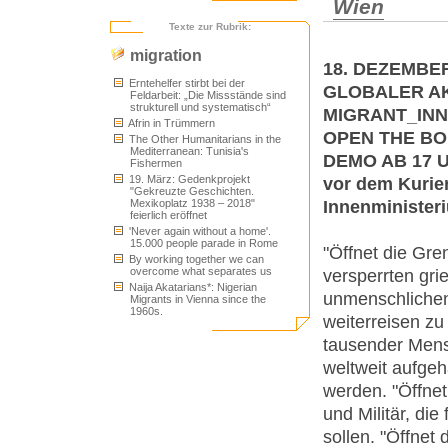
Wien
Texte zur Rubrik:
migration
18. DEZEMBER
Erntehelfer stirbt bei der
GLOBALER AK
Feldarbeit: „Die Missstände sind
strukturell und systematisch“
MIGRANT_INN
Afrin in Trümmern
OPEN THE BO
The Other Humanitarians in the
Mediterranean: Tunisia's
DEMO AB 17 
Fishermen
19. März: Gedenkprojekt
vor dem Kurie
"Gekreuzte Geschichten.
Innenminister
Mexikoplatz 1938 – 2018"
feierlich eröffnet
'Never again without a home'.
15.000 people parade in Rome
"Öffnet die Gre
By working together we can
overcome what separates us
versperrten gr
Naija Akatarians*: Nigerian
unmenschliche
Migrants in Vienna since the
1960s.
weiterreisen zu
tausender Mens
weltweit aufgeh
werden. "Öffnet
und Militär, di
sollen. "Öffnet