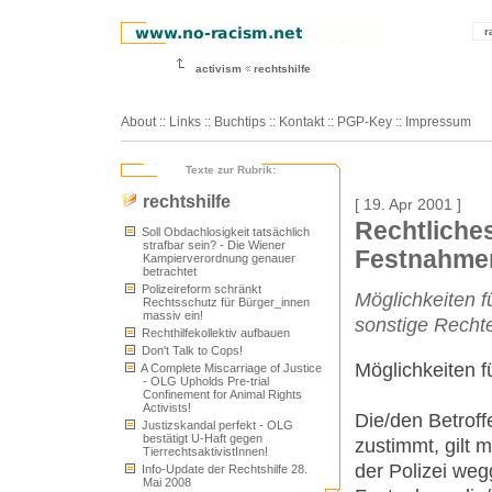
r
activism
rechtshilfe
About
::
Links
::
Buchtips
::
Kontakt
::
PGP-Key
::
Impressum
Texte zur Rubrik:
rechtshilfe
[ 19. Apr 2001 ]
Rechtliches
Soll Obdachlosigkeit tatsächlich
strafbar sein? - Die Wiener
Festnahme
Kampierverordnung genauer
betrachtet
Polizeireform schränkt
Möglichkeiten 
Rechtsschutz für Bürger_innen
massiv ein!
sonstige Recht
Rechthilfekollektiv aufbauen
Don't Talk to Cops!
Möglichkeiten f
A Complete Miscarriage of Justice
- OLG Upholds Pre-trial
Confinement for Animal Rights
Activists!
Die/den Betroff
Justizskandal perfekt - OLG
bestätigt U-Haft gegen
zustimmt, gilt 
TierrechtsaktivistInnen!
der Polizei we
Info-Update der Rechtshilfe 28.
Mai 2008