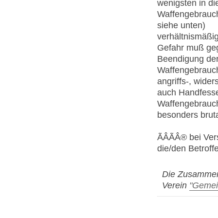
wenigsten in di
Waffengebrauch
siehe unten)
verhältnismäßi
Gefahr muß ge
Beendigung der
Waffengebrauch 
angriffs-, wide
auch Handfessel
Waffengebrauc
besonders brutal
ÃÂÃÂ® bei V
die/den Betrof
Die Zusammens
Verein
"Gemei