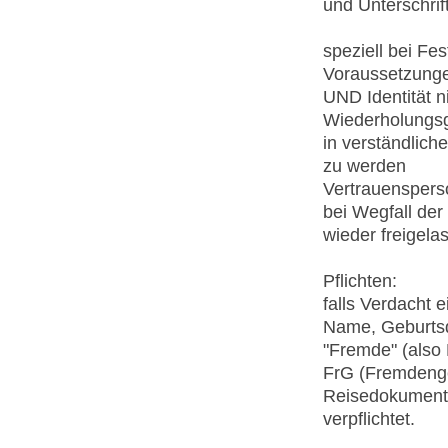
und Unterschrif
speziell bei Fe
Voraussetzungen
UND Identität ni
Wiederholungs
in verständlich
zu werden
Vertrauenspers
bei Wegfall de
wieder freigel
Pflichten:
falls Verdacht 
Name, Geburts
"Fremde" (also 
FrG (Fremdenge
Reisedokumente
verpflichtet.