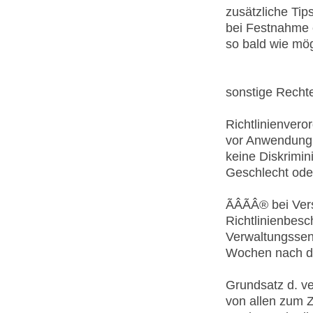
zusätzliche Tips
bei Festnahme 
so bald wie mög
sonstige Rechte
Richtlinienver
vor Anwendung 
keine Diskrimin
Geschlecht oder
ÃÂÃÂ® bei Ve
Richtlinienbes
Verwaltungssena
Wochen nach de
Grundsatz d. ve
von allen zum Z