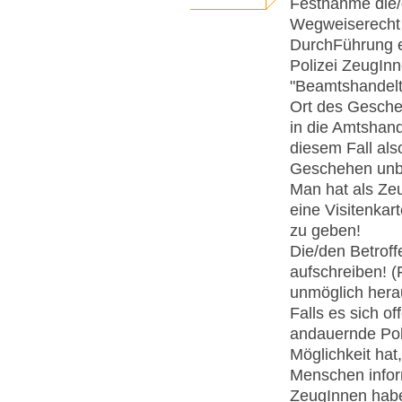
Festnahme die/
Wegweiserecht 
DurchFührung e
Polizei ZeugInn
"Beamtshandelte
Ort des Gesche
in die Amtshand
diesem Fall als
Geschehen unbe
Man hat als Ze
eine Visitenkar
zu geben!
Die/den Betrof
aufschreiben! (
unmöglich herau
Falls es sich o
andauernde Poli
Möglichkeit hat
Menschen infor
ZeugInnen habe