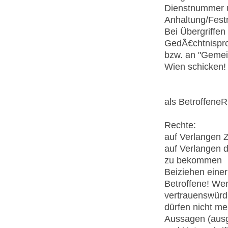
Dienstnummer u
Anhaltung/Festn
Bei Übergriffe
GedÃ€chtnispro
bzw. an "Gemei
Wien schicken!
als BetroffeneR
Rechte:
auf Verlangen 
auf Verlangen 
zu bekommen
Beiziehen einer
Betroffene! Wen
vertrauenswürd
dürfen nicht m
Aussagen (aus