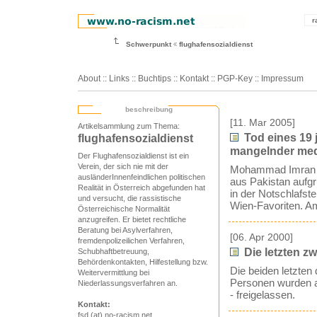
r
Schwerpunkt
flughafensozialdienst
About
::
Links
::
Buchtips
::
Kontakt
::
PGP-Key
::
Impressum
beschreibung
[11. Mar 2005]
Artikelsammlung zum Thema:
Tod eines 19 
flughafensozialdienst
mangelnder med
Der Flughafensozialdienst ist ein
Verein, der sich nie mit der
Mohammad Imran ka
ausländerInnenfeindlichen politischen
aus Pakistan aufgr
Realität in Österreich abgefunden hat
in der Notschlafst
und versucht, die rassistische
Wien-Favoriten. Am
Österreichische Normalität
anzugreifen. Er bietet rechtliche
Beratung bei Asylverfahren,
[06. Apr 2000]
fremdenpolizeilichen Verfahren,
Die letzten zw
Schubhaftbetreuung,
Behördenkontakten, Hilfestellung bzw.
Die beiden letzten
Weitervermittlung bei
Personen wurden am
Niederlassungsverfahren an.
- freigelassen.
Kontakt:
fsd (at) no-racism.net