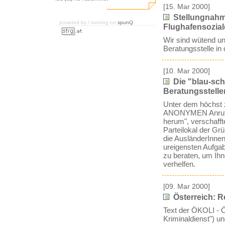
[15. Mar 2000]
Stellungnahm
powered by / running on
spunQ
Flughafensozial
Wir sind wütend un
Beratungsstelle in
[10. Mar 2000]
Die "blau-sch
Beratungsstelle
Unter dem höchst 
ANONYMEN Anrufes b
herum", verschafft
Parteilokal der Gr
die AusländerInnen
ureigensten Aufgab
zu beraten, um Ihn
verhelfen.
[09. Mar 2000]
Österreich: R
Text der ÖKOLI - 
Kriminaldienst") u