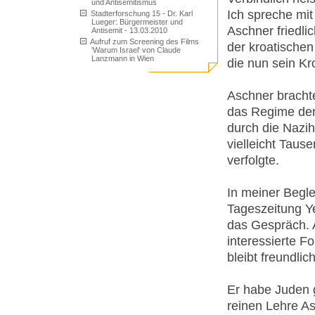
und Antisemitismus
Ich spreche mit
Stadterforschung 15 - Dr. Karl
Lueger: Bürgermeister und
Aschner friedli
Antisemit - 13.03.2010
Aufruf zum Screening des Films
der kroatischen
'Warum Israel' von Claude
Lanzmann in Wien
die nun sein Kr
Aschner brachte
das Regime der
durch die Nazih
vielleicht Taus
verfolgte.
In meiner Begle
Tageszeitung Y
das Gespräch. A
interessierte Fo
bleibt freundli
Er habe Juden g
reinen Lehre As