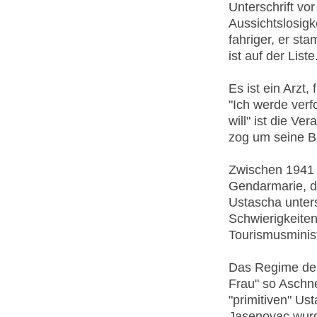
Unterschrift vo
Aussichtslosigk
fahriger, er st
ist auf der Liste
Es ist ein Arzt,
"Ich werde verf
will" ist die V
zog um seine B
Zwischen 1941 u
Gendarmarie, d
Ustascha unters
Schwierigkeiten
Tourismusminist
Das Regime des 
Frau" so Aschne
"primitiven" Us
Jasenovac wur