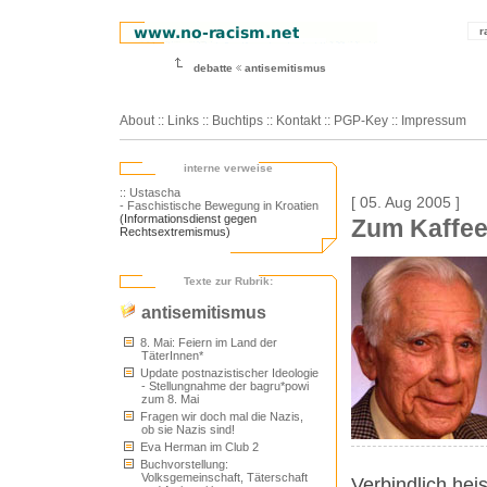
r
debatte
antisemitismus
About
::
Links
::
Buchtips
::
Kontakt
::
PGP-Key
::
Impressum
interne verweise
:: Ustascha
[ 05. Aug 2005 ]
- Faschistische Bewegung in Kroatien
(Informationsdienst gegen
Zum Kaffee
Rechtsextremismus)
Texte zur Rubrik:
antisemitismus
8. Mai: Feiern im Land der
TäterInnen*
Update postnazistischer Ideologie
- Stellungnahme der bagru*powi
zum 8. Mai
Fragen wir doch mal die Nazis,
ob sie Nazis sind!
Eva Herman im Club 2
Buchvorstellung:
Volksgemeinschaft, Täterschaft
Verbindlich hei