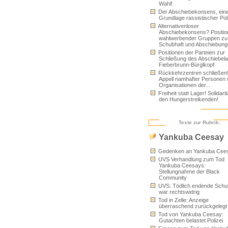
Wahl!
Der Abschiebekonsens, ein
Grundlage rassistischer Poli
Alternativenloser
Abschiebekonsens? Positio
wahlwerbender Gruppen zu
Schubhaft und Abschiebun
Positionen der Parteien zur
Schließung des Abschiebel
Fieberbrunn-Bürglkopf
Rückkehrzentren schließen
Appell namhafter Personen
Organisationen der...
Freiheit statt Lager! Solidarit
den Hungerstreikenden!
Texte zur Rubrik:
Yankuba Ceesay
Gedenken an Yankuba Cee
UVS Verhandlung zum Tod
Yankuba Ceesays:
Stellungnahme der Black
Community
UVS: Tödlich endende Schu
war rechtswidrig
Tod in Zelle: Anzeige
überraschend zurückgelegt
Tod von Yankuba Ceesay:
Gutachten belastet Polizei