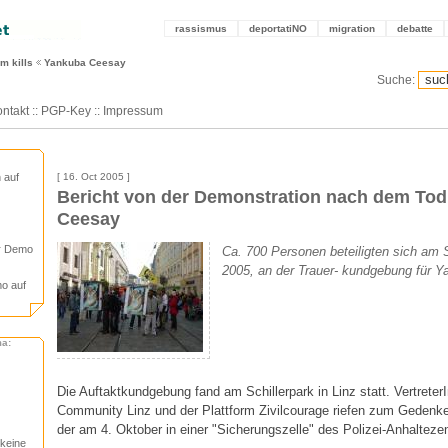
rassismus
deportatiNO
migration
debatte
m kills
Yankuba Ceesay
Suche:
ntakt
::
PGP-Key
::
Impressum
 auf
[ 16. Oct 2005 ]
Bericht von der Demonstration nach dem To
Ceesay
er Demo
Ca. 700 Personen beteiligten sich am
2005, an der Trauer- kundgebung für Y
mo auf
ma:
Die Auftaktkundgebung fand am Schillerpark in Linz statt. Vertreter
Community Linz und der Plattform Zivilcourage riefen zum Geden
der am 4. Oktober in einer "Sicherungszelle" des Polizei-Anhaltezen
keine