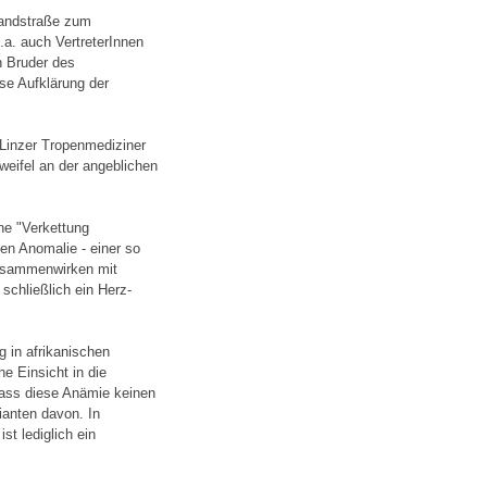
Landstraße zum
.a. auch VertreterInnen
n Bruder des
ose Aufklärung der
 Linzer Tropenmediziner
eifel an der angeblichen
ne "Verkettung
en Anomalie - einer so
 Zusammenwirken mit
schließlich ein Herz-
g in afrikanischen
ne Einsicht in die
dass diese Anämie keinen
ianten davon. In
st lediglich ein