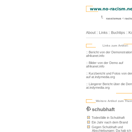
rassismus
racis
About
::
Links
::
Buchtips
::
Ko
Links zum Artikel:
:: Bericht von der Demonstration
afrikanet.info
:: Bilder von der Demo auf
afrikanet.info
:: Kurzbericht und Fotos von d
auf at.indymedia.org
:: Längerer Bericht über die De
at.indymedia.org
Weitere Artikel zum The
schubhaft
Todesfälle in Schubhaft
Ein Jahr nach dem Brand
Gegen Schubhaft und
Abschiebungen: Da hab ich 