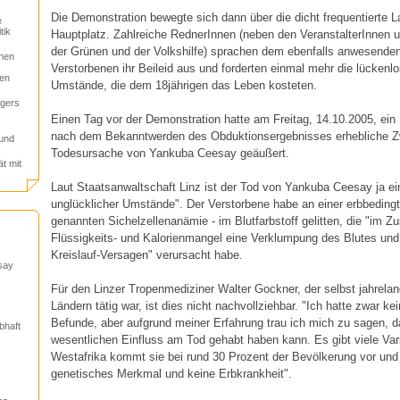
Die Demonstration bewegte sich dann über die dicht frequentierte 
e
tik
Hauptplatz. Zahlreiche RednerInnen (neben den VeranstalterInnen u
der Grünen und der Volkshilfe) sprachen dem ebenfalls anwesende
nen
Verstorbenen ihr Beileid aus und forderten einmal mehr die lückenl
gen
Umstände, die dem 18jährigen das Leben kosteten.
agers
Einen Tag vor der Demonstration hatte am Freitag, 14.10.2005, ein
!
nach dem Bekanntwerden des Obduktionsergebnisses erhebliche Zw
 und
Todesursache von Yankuba Ceesay geäußert.
ät mit
Laut Staatsanwaltschaft Linz ist der Tod von Yankuba Ceesay ja ei
unglücklicher Umstände". Der Verstorbene habe an einer erbbedingt
genannten Sichelzellenanämie - im Blutfarbstoff gelitten, die "im
Flüssigkeits- und Kalorienmangel eine Verklumpung des Blutes und 
Kreislauf-Versagen" verursacht habe.
say
Für den Linzer Tropenmediziner Walter Gockner, der selbst jahrelan
Ländern tätig war, ist dies nicht nachvollziehbar. "Ich hatte zwar kei
Befunde, aber aufgrund meiner Erfahrung trau ich mich zu sagen, 
bhaft
wesentlichen Einfluss am Tod gehabt haben kann. Es gibt viele Var
Westafrika kommt sie bei rund 30 Prozent der Bevölkerung vor und i
genetisches Merkmal und keine Erbkrankheit".