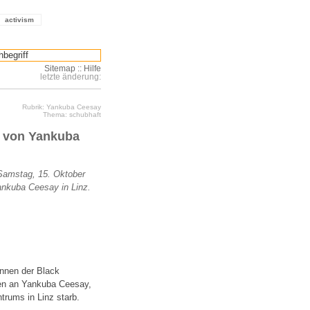
activism
Sitemap
::
Hilfe
letzte änderung:
Rubrik: Yankuba Ceesay
Thema: schubhaft
d von Yankuba
 Samstag, 15. Oktober
ankuba Ceesay in Linz.
Innen der Black
ken an Yankuba Ceesay,
trums in Linz starb.