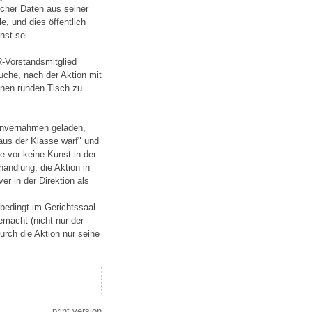
cher Daten aus seiner
e, und dies öffentlich
nst sei.
R-Vorstandsmitglied
uche, nach der Aktion mit
inen runden Tisch zu
Einvernahmen geladen,
aus der Klasse warf" und
e vor keine Kunst in der
andlung, die Aktion in
r in der Direktion als
nbedingt im Gerichtssaal
emacht (nicht nur der
durch die Aktion nur seine
print version