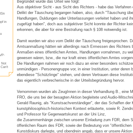
Begründet wurde das Urteil wie folgt:
Aus objektiver Sicht - aus Sicht des Richters - habe das Verfahren
Delikt der Täuschung begangen haben, also, durch "Täuschung über
 Ein
Handlungen, Duldungen oder Unterlassungen verleitet haben und i
pf in
zugefügt haben", doch aus subjektiver Sicht konnte der Richter kei
erkennen, die aber für eine Bestrafung nach § 108 notwendig ist.
tu
Damit wurden wir also vom Delikt der Täuschung freigesprochen. Da
Amtsanmaßung hätten wir allerdings nach Ermessen des Richters b
Anmaßen eines öffentlichen Amtes, Handlungen vornahmen, zu welc
VP-
gewesen wären, bzw., die nur kraft eines öffentlichen Amtes vorg
Die Handlungen nahmen wir noch dazu an einer besonders schützen
, Not
 Can't
unmündigen - Personengruppe vor, in einer Institution, unter deren
ebendiese "Schützlinge" stehen, und deren Vertrauen diese Instituti
das eigentlich verbrecherische in der Urteilsbegründung hervor.
Vernommen wurden als ZeugInnen in dieser Verhandlung B., eine Mi
FRO, die uns bei der besagten Aktion begleitete und Audio-Mitschn
Gerald Raunig, als "Kunstsachverständiger", der das Schaffen der
kunstphilosophisch-historischen Kontext erläuterte, sowie R. Zen
und Professor für Gegenwartskunst an der Uni Linz,
die Zusammenhänge zwischen unserer Einladung zum FDR, dem S
öffenlichen Raum des FDR, sowie der Bedeutung von "öffentlichen E
Kunstdiskurs darlegte, und obendrein angab, dass er unsere Aktion 