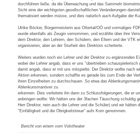
durchführen ließe, da die Überwachung und das Sammeln biometris
Sicht eine der wichtigsten gesellschaftlichen Veränderungen darstell
thematisiert werden müsse, und dies natürlich auch Aufgabe der Ku
Ulrike Böcker, Bürgermeisterin aus Ottertal/OÖ und vormaliges FD
wurde ebenfalls als Zeugin vernommen, und erzählte über ihre Vers
dem Direktor, den Lehrern, den Schülern, den Eltern und der VTK e
organisieren, aber an der Sturheit des Direktors scheiterte.
Weiters wurden noch ein Lehrer und der Direktor zu ergänzenden 
wobei der Lehrer angab, dass er uns "übertrieben schauspielerisch 
damit angab, dass er mit uns mitspielte. Der Direktor wollte nach wi
Aktion erkennen, sondern schaffte es gerade bis zum Ende der Verh
ihren Einzelheiten zu durchschauen. So etwa das Ablenkungsmanöve
Ablenkunsmanöver zu
erkennen. Dies verleitete ihn dann zu Schlussfolgerungen, die er u
anbringen wollte: Wir hätten uns der 3fachen Täuschung schuldig g
Herr Direktor, nein auch die Lehrer und die Schüler) und wir hätten 
"Einfältigkeit und die Obrigkeitstreue" aufs Korn genommen.
Bericht von einem vom Volxtheater