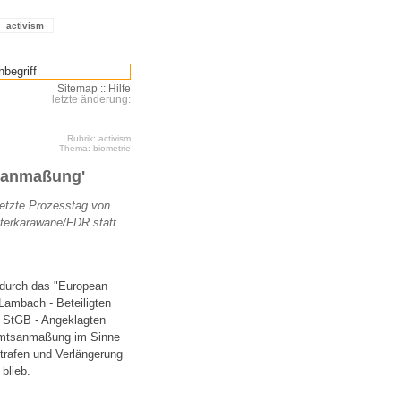
activism
Sitemap
::
Hilfe
letzte änderung:
Rubrik: activism
Thema: biometrie
tsanmaßung'
etzte Prozesstag von
terkarawane/FDR statt.
 durch das "European
Lambach - Beteiligten
 StGB - Angeklagten
 Amtsanmaßung im Sinne
trafen und Verlängerung
blieb.