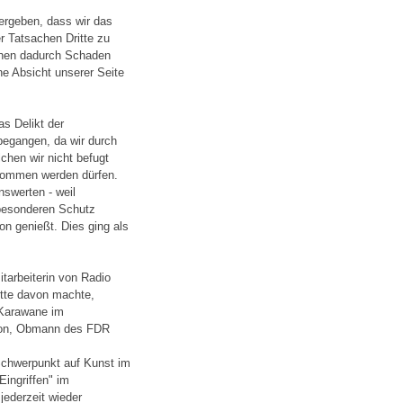
 ergeben, dass wir das
 Tatsachen Dritte zu
hnen dadurch Schaden
ne Absicht unserer Seite
s Delikt der
egangen, da wir durch
hen wir nicht befugt
enommen werden dürfen.
swerten - weil
 besonderen Schutz
on genießt. Dies ging als
tarbeiterin von Radio
itte davon machte,
 Karawane im
dron, Obmann des FDR
chwerpunkt auf Kunst im
ingriffen" im
jederzeit wieder