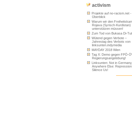
activism
Projekte auf no-racism.net -
Überblick
Warum wir den Freiheitskam
Rojava (Syrisch-Kurdistan)
unterstützen müssen!
Zum Tod von Bukasa Di-Tu
Wütend gegen Verbote –
Jahrestag des Verbots von
linksunten.indymedia
MAYDAY 2018 Wien
Tag X: Demo gegen FPÖ-Ö
Regierungsangelobung!
Linksunten: Not in Germany
Anywhere Else: Repression
Silence Us!