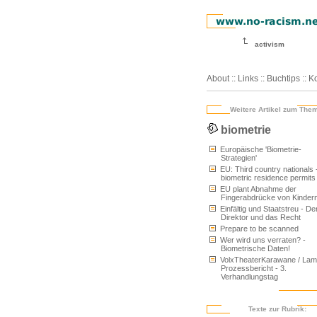
activism
About
::
Links
::
Buchtips
::
Ko
Weitere Artikel zum The
biometrie
Europäische 'Biometrie-
Strategien'
EU: Third country nationals 
biometric residence permits
EU plant Abnahme der
Fingerabdrücke von Kinder
Einfältig und Staatstreu - De
Direktor und das Recht
Prepare to be scanned
Wer wird uns verraten? -
Biometrische Daten!
VolxTheaterKarawane / Lam
Prozessbericht - 3.
Verhandlungstag
Texte zur Rubrik: