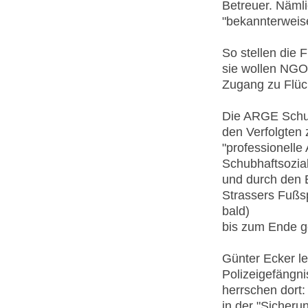
Betreuer. Nämli
"bekannterweise
So stellen die F
sie wollen NGOs
Zugang zu Flüc
Die ARGE Schubh
den Verfolgten 
"professionelle
Schubhaftsozial
und durch den E
Strassers Fußsp
bald)
bis zum Ende g
Günter Ecker le
Polizeigefängn
herrschen dort:
in der "Sicheru