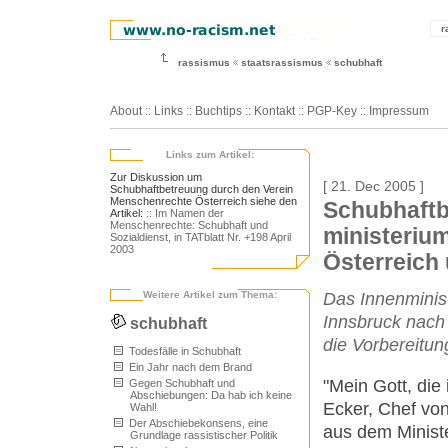
r
rassismus
staatsrassismus
schubhaft
About
::
Links
::
Buchtips
::
Kontakt
::
PGP-Key
::
Impressum
Links zum Artikel:
Zur Diskussion um
[ 21. Dec 2005 ]
Schubhaftbetreuung durch den Verein
Menschenrechte Österreich siehe den
Schubhaftb
Artikel:
:: Im Namen der
Menschenrechte: Schubhaft und
ministeriu
Sozialdienst, in TATblatt Nr. +198 April
2003
Österreic
Weitere Artikel zum Thema:
Das Innenminist
Innsbruck nach 
schubhaft
die Vorbereitu
Todesfälle in Schubhaft
Ein Jahr nach dem Brand
"Mein Gott, die
Gegen Schubhaft und
Abschiebungen: Da hab ich keine
Ecker, Chef von
Wahl!
Der Abschiebekonsens, eine
aus dem Ministe
Grundlage rassistischer Politik