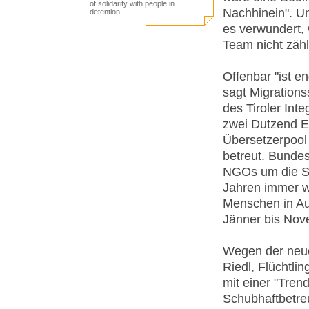
of solidarity with people in
Nachhinein". U
detention
es verwundert, 
Team nicht zählt
Offenbar "ist en
sagt Migrations
des Tiroler Int
zwei Dutzend E
Übersetzerpool 
betreut. Bunde
NGOs um die Sc
Jahren immer w
Menschen in Au
Jänner bis Nov
Wegen der neue
Riedl, Flüchtli
mit einer "Tren
Schubhaftbetreu