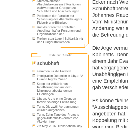
Ecker nach Wien
Alternativenloser
Abschiebekonsens? Positionen
Schubhaftbetre
wahlwerbender Gruppen zu
Schubhaft und Abschiebungen
Johannes Rauch
Positionen der Parteien zur
Schließung des Abschiebelagers
Vom Ministerium
Fieberbrunn-Bürglkopf
Änderung war a
Rückkehrzentren schließen!
Appell namhafter Personen und
die Betreuung d
Organisationen der...
Freiheit statt Lager! Solidarität mit
den Hungerstreikenden!
Die Arge vermut
Kabinetts. Denn
Texte zur Rubrik:
einem Jahr Eval
schubhaft
hat vergangen
Flammen für die Freiheit!
Unabhängigen B
Immigration Detention in Libya: “A
Human Rights Crisis”
eine Empfehlung
Stopp der willkürlichen
gab verschiede
Inhaftierung von auf dem
Mittelmeer abgefangenen
Flüchtlingen
Libyen: Ärzte ohne Grenzen
Es könne "kein
fordert sofortige Freilassung
"Ausschlaggebe
Turin: Die zwölf Verbannungen
wurden aufgehoben
angeboten hat."
Turin: Zehn Tage des Protests
gegen Aufenthaltsverbote von
Koppelung mit 
Aktivist_innen
wäre eine Bedi
7th May 2016: Transnational day