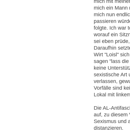
mich mit meinen
mich ein Mann 
mich nun endlic
passieren würd
folgte. Ich war
worauf ein Sit
sei eben prüde,
Daraufhin setzt
Wirt "Loisl" si
sagen "lass die
keine Unterstü
sexistische Ar
verlassen, gew
Vorfälle sind ke
Lokal mit link
Die AL-Antifasc
auf, zu diesem
Sexismus und a
distanzieren.