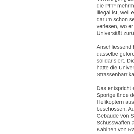
die PFP mehrma
illegal ist, wei
darum schon se
verlesen, wo er
Universität zur
Anschliessend h
dasselbe gefor
solidarisiert. D
hatte die Univer
Strassenbarrika
Das entspricht 
Sportgelände d
Helikoptern au
beschossen. Au
Gebäude von Sch
Schusswaffen a
Kabinen von Ra