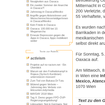
Bevölkerung Oa
Neuigkeiten aus Oaxaca
Mitternacht in 
Ein zweiter Sommer der Anarchie
in Oaxaca?!
200 Verletzte,
Jahrestag in Oaxaca/Mexiko
55 Verhaftete, 
Angriffe gegen AktivistInnen und
MenschenrechtsverteidigerInnen
in Oaxaca/Mexiko
Kein Friede in Oaxaca
Es wurden nach
Oaxaca: 100.000 bei 10.
Megamarcha
Barrikaden in d
Erneute Repression gegen die
mexikanischen 
Appo in Oaxaca. Appo mobilisiert
weiter
selbst direkt 
Texte zur Rubrik:
Für Sonntag, 5.
activism
Oaxaca auf.
Projekte auf no-racism.net - Ein
Überblick
Am Mittwoch, 8.
Warum wir den Freiheitskampf in
Rojava (Syrisch-Kurdistan)
in Wien eine
In
unterstützen müssen!
Mexico, Atenc
Zum Tod von Bukasa Di-Tutu
Wütend gegen Verbote –
1070 Wien
Jahrestag des Verbots von
linksunten.indymedia
MAYDAY 2018 Wien
Tag X: Demo gegen FPÖ-ÖVP-
Text zu den 
Regierungsangelobung!
Linksunten: Not in Germany, Not