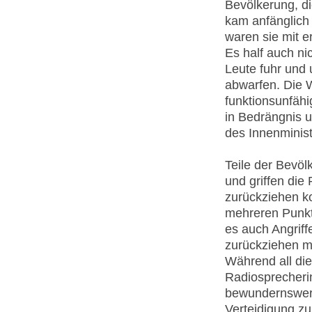
Bevölkerung, di
kam anfänglich 
waren sie mit e
Es half auch nic
Leute fuhr und
abwarfen. Die 
funktionsunfähi
in Bedrängnis u
des Innenminis
Teile der Bevöl
und griffen die
zurückziehen ko
mehreren Punkt
es auch Angriffe
zurückziehen mu
Während all di
Radiosprecheri
bewundernswert 
Verteidigung zu