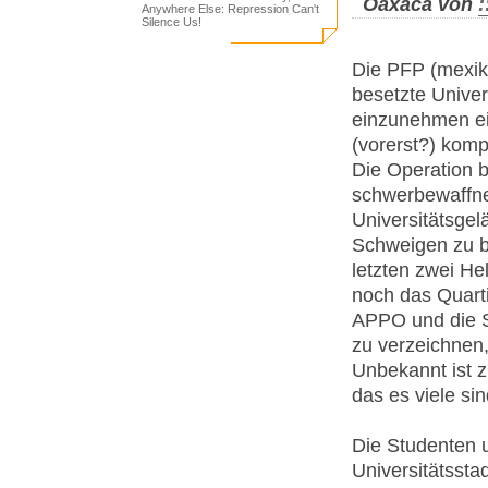
Oaxaca von
:
Anywhere Else: Repression Can't
Silence Us!
Die PFP (mexik
besetzte Univer
einzunehmen ein
(vorerst?) komp
Die Operation 
schwerbewaffne
Universitätsge
Schweigen zu br
letzten zwei He
noch das Quart
APPO und die S
zu verzeichnen,
Unbekannt ist z
das es viele si
Die Studenten 
Universitätsstad