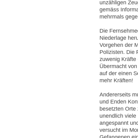
unzähligen Zeu
gemäss Informa
mehrmals gege
Die Fernsehmed
Niederlage heru
Vorgehen der Ma
Polizisten. Die
zuwenig Kräfte
Übermacht von 
auf der einen S
mehr Kräften!
Andererseits mu
und Enden Konti
besetzten Orte
unendlich viele 
angespannt und
versucht im Mom
Gefangenen ein