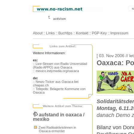
r
activism
About
::
Links
::
Buchtips
::
Kontakt
::
PGP-Key
::
Impressum
Links zum Artikel:
Weitere Informationen:
[ 03. Nov 2006 // l
es:
Oaxaca: Pol
:: Live-Stream von Radio Universidad
(Radio APPO) aus Oaxaca
:: mexico.indymedia.org/oaxaca
de:
:: News-Ticker aus Oaxaca bei
chiapas.ch
:: Telepolis: Belagerte Kommune von
Oaxaca
Solidaritätsde
Weitere Artikel zum Thema:
Montag, 6.11.
aufstand in oaxaca /
danach Demo zu
mexiko
Bilanz von Don
Zwei Radioaktivistinnen in
Oaxaca ermordet