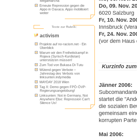
Megamarcha
Do, 09. Nov. 2
Erneute Repression gegen die
Appo in Oaxaca. Appo mobilisiert
6020 Salzburg
weiter
Fr, 10. Nov. 20
Innsbruck (Ver
Texte zur Rubrik:
Fr, 24. Nov. 20
activism
(vor dem Haus 
Projekte auf no-racism.net - Ein
Überblick
Warum wir den Freiheitskampf in
Rojava (Syrisch-Kurdistan)
unterstützen müssen!
Zum Tod von Bukasa Di-Tutu
Kurzinfo zum
Wütend gegen Verbote –
Jahrestag des Verbots von
linksunten.indymedia
MAYDAY 2018 Wien
Jänner 2006:
Tag X: Demo gegen FPÖ-ÖVP-
Regierungsangelobung!
Subcomandante
Linksunten: Not in Germany, Not
startet die "A
Anywhere Else: Repression Can't
Silence Us!
die sozialen B
gemeinsam eine
korrupten Parte
Mai 2006: