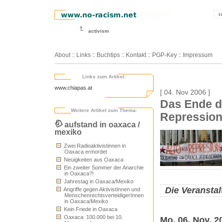
r
activism
About
::
Links
::
Buchtips
::
Kontakt
::
PGP-Key
::
Impressum
Links zum Artikel:
www.chiapas.at
[ 04. Nov 2006 ]
Das Ende d
Weitere Artikel zum Thema:
Repression
aufstand in oaxaca /
mexiko
Zwei Radioaktivistinnen in
Oaxaca ermordet
Neuigkeiten aus Oaxaca
Ein zweiter Sommer der Anarchie
in Oaxaca?!
Jahrestag in Oaxaca/Mexiko
Die Veranstal
Angriffe gegen AktivistInnen und
MenschenrechtsverteidigerInnen
in Oaxaca/Mexiko
Kein Friede in Oaxaca
Oaxaca: 100.000 bei 10.
Mo, 06. Nov. 2