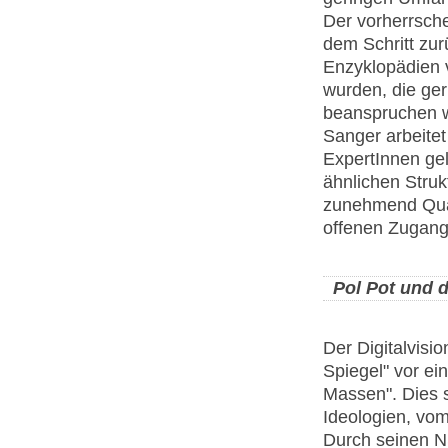
Der vorherrsche
dem Schritt zurü
Enzyklopädien v
wurden, die ger
beanspruchen w
Sanger arbeite
ExpertInnen gel
ähnlichen Stru
zunehmend Qual
offenen Zugang
Pol Pot und 
Der Digitalvisio
Spiegel" vor ei
Massen". Dies se
Ideologien, vom
Durch seinen NS