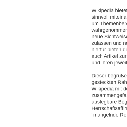
Wikipedia biete
sinnvoll mitein
um Themenberei
wahrgenommen w
neue Sichtweis
zulassen und n
hierfür bieten
auch Artikel zu
und ihren jewei
Dieser begrüßen
gesteckten Rah
Wikipedia mit d
zusammengefas
auslegbare Begri
Herrschaftsaffi
"mangelnde Rel