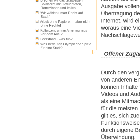
Brechen wir das Schweigen!
Solidarität mit Geflüchteten,
Ausgabe vollend
Retter*innen und Italien
Übertragung de
'Wir wählen unser Recht auf
Stadt!'
Internet, wird 
Arbeit ohne Papiere, ... aber nicht
ohne Rechte!
woraus eine Vie
Kulturzentrum im Amerlinghaus
Nachschlagewer
vor dem Aus!?
Leerstand - was tun?!
Was bedeuten Olympische Spiele
für eine Stadt?
Offener Zuga
Durch den verg
von anderen Enz
können Inhalte 
Videos und Aud
als eine Mitmac
für die meiste
gilt es, sich z
Funktionsweise
durch eigene Bei
Überwindung.