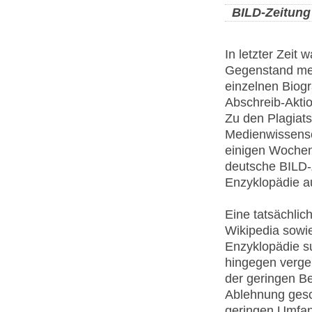
BILD-Zeitung
In letzter Zeit
Gegenstand med
einzelnen Biogr
Abschreib-Aktio
Zu den Plagiats
Medienwissensch
einigen Wochen 
deutsche BILD-Z
Enzyklopädie a
Eine tatsächlic
Wikipedia sowie
Enzyklopädie s
hingegen vergeb
der geringen Be
Ablehnung gesch
geringen Umfang