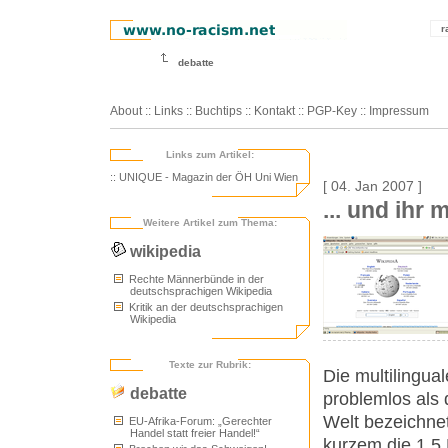
r
debatte
About
::
Links
::
Buchtips
::
Kontakt
::
PGP-Key
::
Impressum
Links zum Artikel:
:: UNIQUE - Magazin der ÖH Uni Wien
[ 04. Jan 2007 ]
... und ihr
Weitere Artikel zum Thema:
wikipedia
Rechte Männerbünde in der
deutschsprachigen Wikipedia
Kritik an der deutschsprachigen
Wikipedia
Texte zur Rubrik:
Die multilingua
debatte
problemlos als
Welt bezeichne
EU-Afrika-Forum: „Gerechter
Handel statt freier Handel!“
kurzem die 1,5 