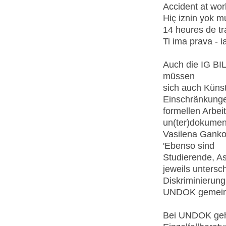
Accident at wor
Hiç iznin yok m
14 heures de tr
Ti ima prava - 
Auch die IG BI
müssen
sich auch Küns
Einschränkung
formellen Arbei
un(ter)dokument
Vasilena Gank
'Ebenso sind
Studierende, As
jeweils untersch
Diskriminierung
UNDOK gemeins
Bei UNDOK geht