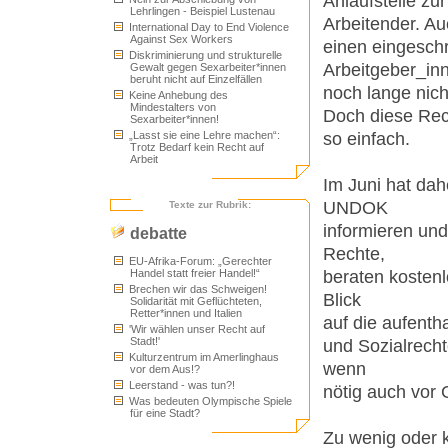
Anlaufstelle zu
Lehrlingen - Beispiel Lustenau
Arbeitender. Au
International Day to End Violence
Against Sex Workers
einen eingesch
Diskriminierung und strukturelle
Arbeitgeber_inn
Gewalt gegen Sexarbeiter*innen
beruht nicht auf Einzelfällen
noch lange nich
Keine Anhebung des
Mindestalters von
Doch diese Recht
Sexarbeiter*innen!
so einfach.
„Lasst sie eine Lehre machen“:
Trotz Bedarf kein Recht auf
Arbeit
Im Juni hat dah
UNDOK
Texte zur Rubrik:
informieren un
debatte
Rechte,
EU-Afrika-Forum: „Gerechter
beraten kostenl
Handel statt freier Handel!“
Brechen wir das Schweigen!
Blick
Solidarität mit Geflüchteten,
Retter*innen und Italien
auf die aufentha
'Wir wählen unser Recht auf
Stadt!'
und Sozialrech
Kulturzentrum im Amerlinghaus
wenn
vor dem Aus!?
Leerstand - was tun?!
nötig auch vor 
Was bedeuten Olympische Spiele
für eine Stadt?
Zu wenig oder 