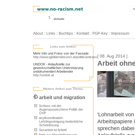
r
debatte
About
::
Links
::
Buchtips
::
Kontakt
::
PGP-Key
::
Impressum
Links zum Artikel:
Mehr Info und Fotos von der Fassade
[ 08. Aug 2014 ]
http://www.igbildendekunst.at/politik/antirassismus/plakate
Arbeit ohne
UNDOK - Anlaufstelle zur
gewerkschaftlichen Unterstützung
undokumentiert Arbeitender
http://undok.at
Weitere Artikel zum Thema:
arbeit und migration
Schluss mit der
Augenauswischerei-Politik der
ÖVP
'Lohnarbeit von
asylkoordination:
Arbeitspapiere i
Lehrlingseinigung bedenkliche
Scheinlösung
sprechen dabei 
Sexarbeit ist Arbeit!
Nein zur Abschiebung von