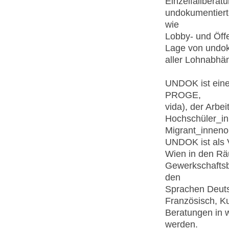
Einzelfallberat
undokumentierte
wie
Lobby- und Öffe
Lage von undoku
aller Lohnabhä
UNDOK ist eine
PROGE,
vida), der Arbe
Hochschüler_in
Migrant_innenor
UNDOK ist als Ve
Wien in den Rä
Gewerkschaftsb
den
Sprachen Deuts
Französisch, Ku
Beratungen in 
werden.