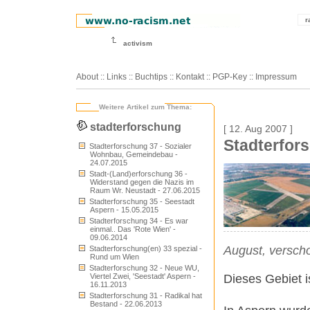
r
activism
About
::
Links
::
Buchtips
::
Kontakt
::
PGP-Key
::
Impressum
Weitere Artikel zum Thema:
stadterforschung
[ 12. Aug 2007 ]
Stadterfors
Stadterforschung 37 - Sozialer
Wohnbau, Gemeindebau -
24.07.2015
Stadt-(Land)erforschung 36 -
Widerstand gegen die Nazis im
Raum Wr. Neustadt - 27.06.2015
Stadterforschung 35 - Seestadt
Aspern - 15.05.2015
Stadterforschung 34 - Es war
einmal.. Das 'Rote Wien' -
09.06.2014
August, versch
Stadterforschung(en) 33 spezial -
Rund um Wien
Stadterforschung 32 - Neue WU,
Dieses Gebiet i
Viertel Zwei, 'Seestadt' Aspern -
16.11.2013
Stadterforschung 31 - Radikal hat
Bestand - 22.06.2013