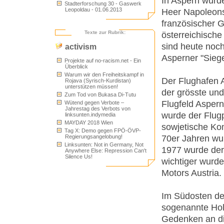
In Aspern wurd
Stadterforschung 30 - Gaswerk
Leopoldau - 01.06.2013
Heer Napoleons 
französischer G
Texte zur Rubrik:
österreichische
sind heute noc
activism
Asperner "Siege
Projekte auf no-racism.net - Ein
Überblick
Warum wir den Freiheitskampf in
Der Flughafen A
Rojava (Syrisch-Kurdistan)
unterstützen müssen!
der grösste und
Zum Tod von Bukasa Di-Tutu
Flugfeld Aspern
Wütend gegen Verbote –
Jahrestag des Verbots von
wurde der Flug
linksunten.indymedia
MAYDAY 2018 Wien
sowjetische Kom
Tag X: Demo gegen FPÖ-ÖVP-
70er Jahren wur
Regierungsangelobung!
Linksunten: Not in Germany, Not
1977 wurde der
Anywhere Else: Repression Can't
Silence Us!
wichtiger wurde
Motors Austria.
Im Südosten des
sogenannte Ho
Gedenken an di