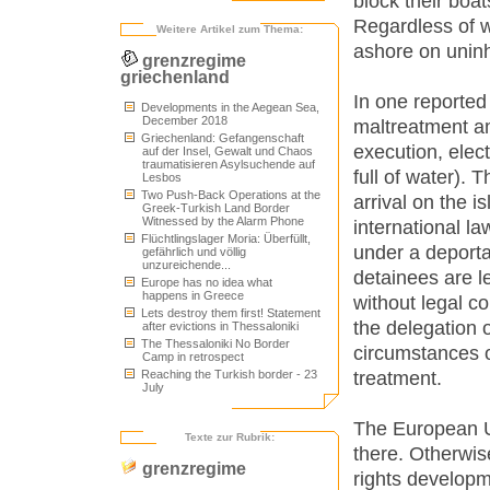
block their boat
Regardless of w
Weitere Artikel zum Thema:
ashore on uninha
grenzregime
griechenland
In one reported
Developments in the Aegean Sea,
December 2018
maltreatment am
Griechenland: Gefangenschaft
execution, elec
auf der Insel, Gewalt und Chaos
traumatisieren Asylsuchende auf
full of water). 
Lesbos
Two Push-Back Operations at the
arrival on the i
Greek-Turkish Land Border
Witnessed by the Alarm Phone
international la
Flüchtlingslager Moria: Überfüllt,
under a deportat
gefährlich und völlig
unzureichende...
detainees are le
Europe has no idea what
happens in Greece
without legal co
Lets destroy them first! Statement
the delegation 
after evictions in Thessaloniki
The Thessaloniki No Border
circumstances 
Camp in retrospect
treatment.
Reaching the Turkish border - 23
July
The European Un
Texte zur Rubrik:
there. Otherwis
grenzregime
rights developme