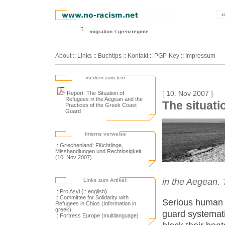
r
migration
grenzregime
About
::
Links
::
Buchtips
::
Kontakt
::
PGP-Key
::
Impressum
medien zum text
Report: The Situation of
[ 10. Nov 2007 ]
Refugees in the Aegean and the
The situati
Practices of the Greek Coast
Guard
interne verweise
:: Griechenland: Flüchtlinge,
Misshandlungen und Rechtlosigkeit
(10. Nov 2007)
in the Aegean. 
Links zum Artikel:
:: Pro Asyl
(
:: english
)
:: Committee for Solidarity with
Serious human r
Refugees in Chios (Information in
greek)
guard systematic
:: Fortress Europe (multilanguage)