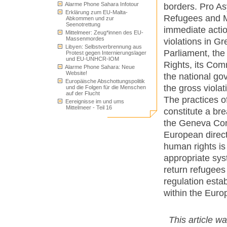
Alarme Phone Sahara Infotour
borders. Pro As
Erklärung zum EU-Malta-
Refugees and Mi
Abkommen und zur
Seenotrettung
immediate actio
Mittelmeer: Zeug*innen des EU-
Massenmordes
violations in 
Libyen: Selbstverbrennung aus
Parliament, th
Protest gegen Internierungslager
und EU-UNHCR-IOM
Rights, its Com
Alarme Phone Sahara: Neue
Website!
the national g
Europäische Abschottungspolitik
the gross violat
und die Folgen für die Menschen
auf der Flucht
The practices o
Eereignisse im und ums
Mittelmeer - Teil 16
constitute a b
the Geneva Con
European directi
human rights is
appropriate syst
return refugees
regulation esta
within the Euro
This article w