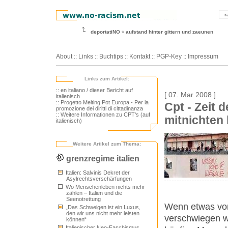
r
deportatiNO
aufstand hinter gittern und zaeunen
About
::
Links
::
Buchtips
::
Kontakt
::
PGP-Key
::
Impressum
Links zum Artikel:
:: en italiano / dieser Bericht auf
[ 07. Mar 2008 ]
italienisch
:: Progetto Melting Pot Europa - Per la
Cpt - Zeit 
promozione dei diritti di cittadinanza
:: Weitere Informationen zu CPT's (auf
mitnichten 
italienisch)
Weitere Artikel zum Thema:
grenzregime italien
Italien: Salvinis Dekret der
Asylrechtsverschärfungen
Wo Menschenleben nichts mehr
zählen – Italien und die
Seenotrettung
Wenn etwas vo
„Das Schweigen ist ein Luxus,
den wir uns nicht mehr leisten
verschwiegen wi
können“
Italienischer Neo-Faschismus