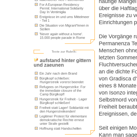
häufige Mangel 
For A European Residency
über die Haftla
Permit: International Solidarity
Day In Ventimiglia
Ereignisse zu v
Ereignisse im und ums Mittelmeer
- Teil 1
Einrichtungen 
Die Situation von Migrant*innen in
Sizilien
'Never again without a home'.
Die Vorgänge ru
15.000 people parade in Rome
Permanenza Tem
Menschen ohne A
Texte zur Rubrik:
letzten Sommer
aufstand hinter gittern
Fluchtversuche
und zaeunen
an die dichte F
Ein Jahr nach dem Brand
von Gradisca d'
Bürglkopf schließen:
Hungerstreik vorerst beendet
eines 8 Monate
Refugees on Hungerstrike: For
the immediate closure of the
von Isonzo inte
Camp Bürglkopf!
Selbstmord von
Hungerstreik für Freiheit - Lager
Bürglkopf schließen!
Freiheit beraub
Freiheit statt Lager! Solidarität mit
den Hungerstreikenden!
Ereignissen, de
Legitimer Protest für elementare
demokratische Rechte erneut
unter Strafe gestellt
Seit einigen M
Hoffnung statt Handschellen
Kann man sagen,