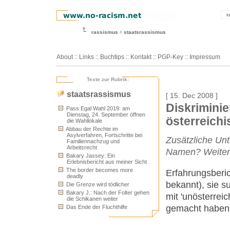
r
rassismus
staatsrassismus
About
::
Links
::
Buchtips
::
Kontakt
::
PGP-Key
::
Impressum
Texte zur Rubrik:
staatsrassismus
[ 15. Dec 2008 ]
Diskrimini
Pass Egal Wahl 2019: am
Dienstag, 24. September öffnen
österreich
die Wahllokale
Abbau der Rechte im
Asylverfahren, Fortschritte bei
Zusätzliche Unt
Familiennachzug und
Arbeitsrecht
Namen? Weitere 
Bakary Jassey: Ein
Erlebnisbericht aus meiner Sicht
The border becomes more
Erfahrungsberi
deadly
bekannt), sie s
Die Grenze wird tödlicher
Bakary J.: Nach der Folter gehen
mit 'unösterrei
die Schikanen weiter
gemacht haben
Das Ende der Fluchthilfe