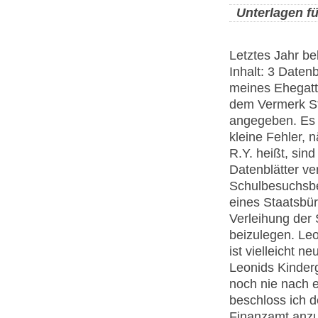
Unterlagen f
Letztes Jahr b
Inhalt: 3 Daten
meines Ehegatte
dem Vermerk Sta
angegeben. Es w
kleine Fehler, 
R.Y. heißt, sin
Datenblätter ve
Schulbesuchsbe
eines Staatsbü
Verleihung der 
beizulegen. Leo
ist vielleicht ne
Leonids Kinderg
noch nie nach e
beschloss ich 
Finanzamt anzu