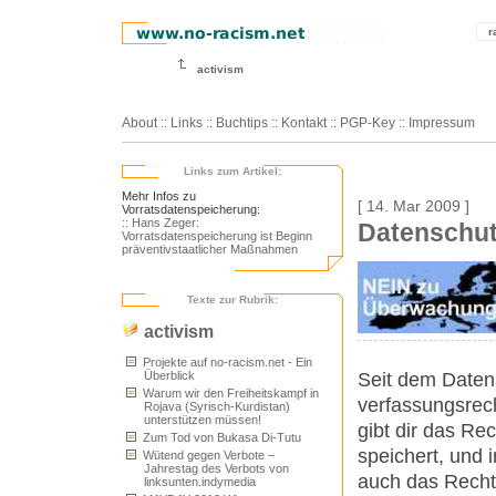
r
activism
About
::
Links
::
Buchtips
::
Kontakt
::
PGP-Key
::
Impressum
Links zum Artikel:
Mehr Infos zu
[ 14. Mar 2009 ]
Vorratsdatenspeicherung:
:: Hans Zeger:
Datenschut
Vorratsdatenspeicherung ist Beginn
präventivstaatlicher Maßnahmen
Texte zur Rubrik:
activism
Projekte auf no-racism.net - Ein
Seit dem Datens
Überblick
Warum wir den Freiheitskampf in
verfassungsrech
Rojava (Syrisch-Kurdistan)
unterstützen müssen!
gibt dir das Re
Zum Tod von Bukasa Di-Tutu
speichert, und 
Wütend gegen Verbote –
Jahrestag des Verbots von
auch das Recht 
linksunten.indymedia