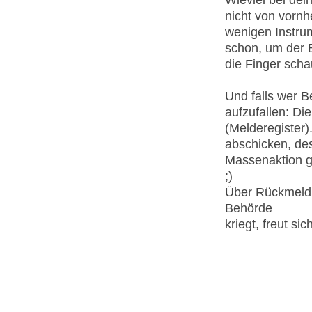
nicht von vornh
wenigen Instrum
schon, um der 
die Finger scha
Und falls wer B
aufzufallen: Di
(Melderegister
abschicken, des
Massenaktion ge
;)
Über Rückmeldu
Behörde
kriegt, freut sic