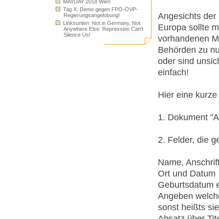
MAYDAY 2018 Wien
Tag X: Demo gegen FPÖ-ÖVP-
Angesichts der
Regierungsangelobung!
Linksunten: Not in Germany, Not
Europa sollte 
Anywhere Else: Repression Can't
Silence Us!
vorhandenen Me
Behörden zu nu
oder sind unsich
einfach!
Hier eine kurze 
1. Dokument "A
2. Felder, die 
Name, Anschrif
Ort und Datum
Geburtsdatum 
Angeben welche 
sonst heißts sie
Absatz über Tit