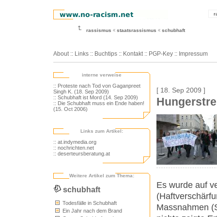
r
rassismus
staatsrassismus
schubhaft
About
::
Links
::
Buchtips
::
Kontakt
::
PGP-Key
::
Impressum
interne verweise
:: Proteste nach Tod von Gaganpreet
[ 18. Sep 2009 ]
Singh K. (18. Sep 2009)
:: Schubhaft ist Mord (14. Sep 2009)
Hungerstrei
:: Die Schubhaft muss ein Ende haben!
(15. Oct 2006)
Links zum Artikel:
:: at.indymedia.org
:: nochrichten.net
:: deserteursberatung.at
Weitere Artikel zum Thema:
Es wurde auf v
schubhaft
(Haftverschärfun
Todesfälle in Schubhaft
Massnahmen (So
Ein Jahr nach dem Brand