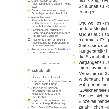
nichts zeigte Er
Gegen Schubhaft und
Abschiebungen: Da hab ich keine
Schubhaft zu ko
Wahl!
Der Abschiebekonsens, eine
erlangen.
Grundlage rassistischer Politik
Alternativenloser
Abschiebekonsens? Positionen
Und weil es - 
wahlwerbender Gruppen zu
Schubhaft und Abschiebungen
andere Möglich
Positionen der Parteien zur
Schließung des Abschiebelagers
sind es auch so
Fieberbrunn-Bürglkopf
mehrmals. Es g
Rückkehrzentren schließen!
Appell namhafter Personen und
Statistiken, do
Organisationen der...
Freiheit statt Lager! Solidarität mit
Hungerstreik" 
den Hungerstreikenden!
die Schubhaft a
vergangenen Ja
Texte zur Rubrik:
kann davon aus
schubhaft
Menschen in Sc
Flammen für die Freiheit!
Widerstand hin
Immigration Detention in Libya: “A
wahrgenommen, 
Human Rights Crisis”
Stopp der willkürlichen
"Zwischenfälle
Inhaftierung von auf dem
Mittelmeer abgefangenen
Dass es sich b
Flüchtlingen
Einzelfall hand
Libyen: Ärzte ohne Grenzen
fordert sofortige Freilassung
zu ähnlichen Fä
Turin: Die zwölf Verbannungen