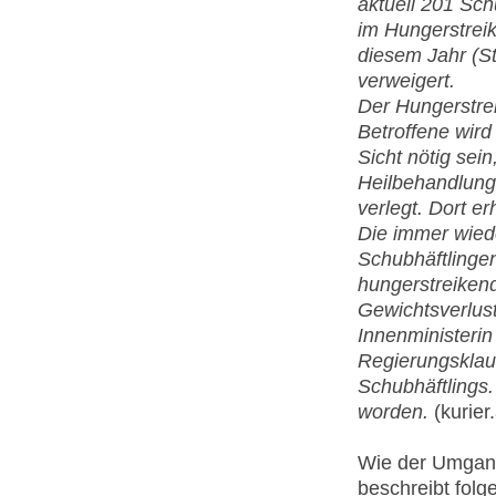
aktuell 201 Sch
im Hungerstreik
diesem Jahr (S
verweigert.
Der Hungerstrei
Betroffene wird
Sicht nötig sein
Heilbehandlung" 
verlegt. Dort e
Die immer wiede
Schubhäftlingen 
hungerstreikend
Gewichtsverlus
Innenministeri
Regierungsklau
Schubhäftlings.
worden.
(kurier
Wie der Umgang
beschreibt folg